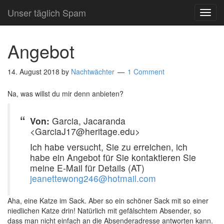
Unser täglich Spam
TOG
NAVI
Angebot
14. August 2018
by
Nachtwächter
1 Comment
Na, was willst du mir denn anbieten?
Von:
Garcia, Jacaranda
<GarciaJ17@heritage.edu>
Ich habe versucht, Sie zu erreichen, ich
habe ein Angebot für Sie kontaktieren Sie
meine E-Mail für Details (AT)
jeanettewong246@hotmail.com​​
Aha, eine Katze im Sack. Aber so ein schöner Sack mit so einer
niedlichen Katze drin! Natürlich mit gefälschtem Absender, so
dass man nicht einfach an die Absenderadresse antworten kann.