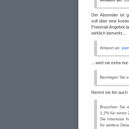
Antwort an:
tru
Der Absender ist g
soll über eine kost
Freemail-Angebot l
wirklich bemerkt…
Antwort an:
pat
…wird sie extra noc
Benötigen Sie e
Nimmt sie ihn auch
Brauchen Sie e
1,2% für einen 
Sie Interesse h
für weitere Deta