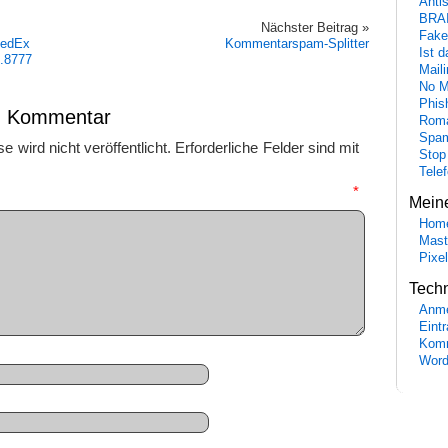
Anti
BRA
Nächster Beitrag »
Fake
FedEx
Kommentarspam-Splitter
Ist 
o.8777
Maili
No M
Phis
en Kommentar
Roma
Spa
 wird nicht veröffentlicht.
Erforderliche Felder sind mit
Stop
Tele
mmentar
*
Mein
Hom
Mast
Pixe
Tech
Anme
Eint
Komm
Word