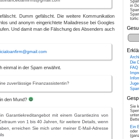
stfinanceloanfirms@gmail.com
Spam
in Do
Spam
Spam
efälscht. Dumm gefälscht. Die weitere Kommunikation
tür­l
enlos und anonym eingerichtete Mailadresse bei Googles
Gesu
aufen. Und damit man die Fälschung des Absenders auch
Erklä
ricialoanfirm@gmail.com
Arch
Die 
h einmal in der Spam erwähnt.
FAQ
Impr
Info
ine zuverlässige Finanzassistentin?
Juge
Spa
Gesp
 in den Mund?
Sie 
Spen
in Garantiekreditangebot mit einem Garantiezins von
unte
Bette
Zeitraum von 1 bis 40 Jahren, für weitere Details, wenn
Ein 
aben, erreichen Sie mich unter meiner E-Mail-Adresse
oder
ils
(gan