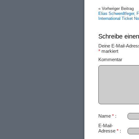
« Vorheriger Beitrag
Elias Schwerdtfeger, 
International Ticket N
Schreibe ein
Deine E-Mail-Adresse
*
markiert
Ko
Name
*
E-Mail-
Adresse
*