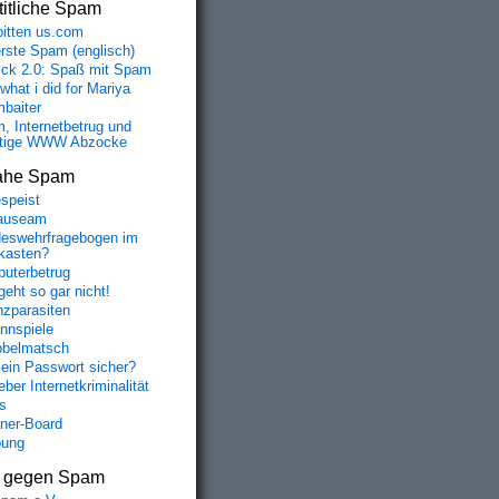
itliche Spam
bitten us.com
erste Spam (englisch)
fick 2.0: Spaß mit Spam
 what i did for Mariya
baiter
, Internetbetrug und
tige WWW Abzocke
ahe Spam
speist
auseam
eswehrfragebogen im
fkasten?
uterbetrug
geht so gar nicht!
nzparasiten
nnspiele
belmatsch
mein Passwort sicher?
ber Internetkriminalität
s
aner-Board
bung
s gegen Spam