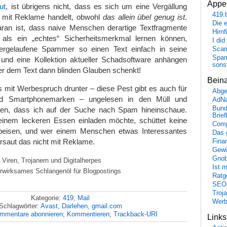
Appet
ut
, ist übrigens nicht, dass es sich um eine Vergällung
419.
 mit Reklame handelt, obwohl
das allein übel genug ist
.
Die 
an ist, dass naive Menschen derartige Textfragmente
Hirn
 als ein „echtes“ Sicherheitsmerkmal lernen können,
I did
ergelaufene Spammer so einen Text einfach in seine
Scam
Spam
und eine Kollektion aktueller Schadsoftware anhängen
sons
r dem Text dann blinden Glauben schenkt!
Bein
s mit Werbespruch drunter – diese Pest gibt es auch für
Abge
d Smartphonemarken – ungelesen in den Müll und
AdN
Bund
fen, dass ich auf der Suche nach Spam hineinschaue.
Brie
inem leckeren Essen einladen möchte, schüttet keine
Comp
peisen, und wer einem Menschen etwas Interessantes
Das 
ersaut das nicht mit Reklame.
Fina
Gewi
Gnob
n Viren, Trojanern und Digitalherpes
Ist 
rwirksames Schlangenöl für Blogpostings
Ratge
SEO
Troj
Kategorie:
419
,
Mail
Wer
Schlagwörter:
Avast
,
Darlehen
,
gmail.com
mmentare abonnieren
;
Kommentieren
;
Trackback-URI
Link