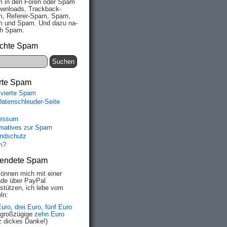
 in den Fo­ren oder Spam
wn­loads, Track­back-
, Re­fe­rer-Spam, Spam,
 und Spam. Und da­zu na­
ich Spam.
chte Spam
rte Spam
ivierte Spam
Datenschleuder-Seite
essum
rmatives zur Spam
ndschutz
m?
endete Spam
können mich mit einer
de über PayPal
rstützen, ich lebe vom
ln:
Euro
,
drei Euro
,
fünf Euro
 großzügige
zehn Euro
z dickes Danke!)