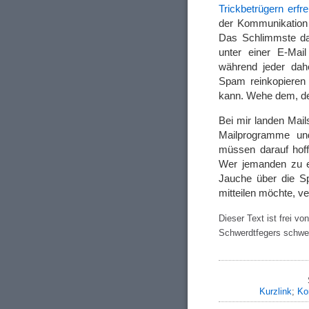
Trickbetrügern erfre
der Kommunikation
Das Schlimmste dar
unter einer E-Mail
während jeder dah
Spam reinkopieren 
kann. Wehe dem, de
Bei mir landen Mail
Mailprogramme un
müssen darauf hof
Wer jemanden zu e
Jauche über die S
mitteilen möchte, v
Dieser Text ist frei vo
Schwerdtfegers schwe
Kurzlink
;
Ko