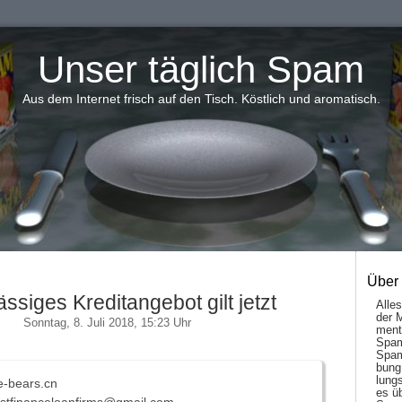
Unser täglich Spam
Aus dem Internet frisch auf den Tisch. Köstlich und aromatisch.
Über
ssiges Kreditangebot gilt jetzt
Alle
der 
Sonntag, 8. Juli 2018, 15:23 Uhr
men­t
Spam
Spam
bung
lungs
e-bears.cn
es ü