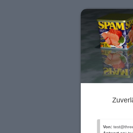
Zuverlä
Von:
test@thre