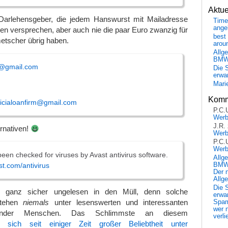
Aktu
arlehensgeber, die jedem Hanswurst mit Mailadresse
Time
ange
n versprechen, aber auch nie die paar Euro zwanzig für
best 
metscher übrig haben.
arou
Allg
BM
rm@gmail.com
Die 
erwar
Mari
Komm
ricialoanfirm@gmail.com
P.C.
Wer
J.R.
ernativen!
Wer
P.C.
Wer
been checked for viruses by Avast antivirus software.
Allg
st.com/antivirus
BMW 
Der 
Allg
Die 
ganz sicher ungelesen in den Müll, denn solche
erwar
stehen
niemals
unter lesenswerten und interessanten
Spa
wer n
ühlender Menschen. Das Schlimmste an diesem
verli
r sich seit einiger Zeit großer Beliebtheit unter