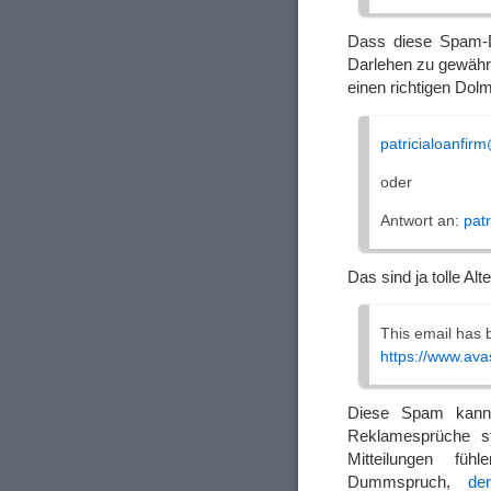
Dass diese Spam-D
Darlehen zu gewähre
einen richtigen Dol
patricialoanfi
oder
Antwort an:
pat
Das sind ja tolle Alt
This email has 
https://www.ava
Diese Spam kann 
Reklamesprüche 
Mitteilungen f
Dummspruch,
de