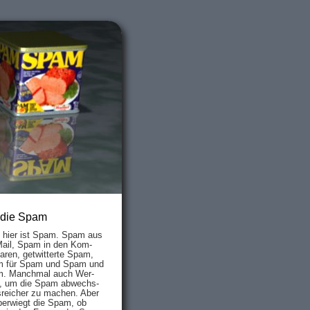
 die Spam
s hier ist Spam. Spam aus
Mail, Spam in den Kom­
aren, ge­twit­ter­te Spam,
 für Spam und Spam und
. Manch­mal auch Wer­
, um die Spam ab­wechs­
­reich­er zu mach­en. Aber
ber­wiegt die Spam, ob