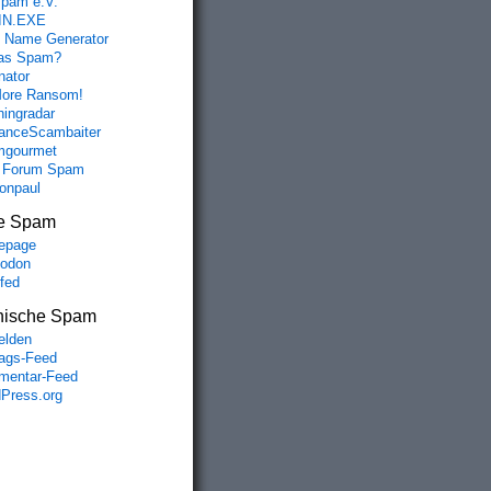
spam e.V.
IN.EXE
 Name Generator
das Spam?
nator
ore Ransom!
hingradar
nceScambaiter
mgourmet
 Forum Spam
fonpaul
e Spam
epage
odon
lfed
nische Spam
lden
rags-Feed
entar-Feed
Press.org