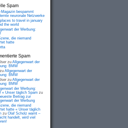
elle Spam
-Magazin bespammt
lernte neuronale Netzwerke
places to travel in january
nd the world
egenwart der Werbung:
W
Szene, die niemand
tet hatte
etta
entierte Spam
User
zu
Allgegenwart der
bung: BMW
zu
Allgegenwart der
bung: BMW
User
zu
Allgegenwart der
bung: BMW
egenwart der Werbung:
« Unser täglich Spam
zu
neueste Beitrag zur
egenwart der Werbung
Szene, die niemand
tet hatte « Unser täglich
m
zu
Olaf Scholz warnt –
icht handelt, wird viel
eren!