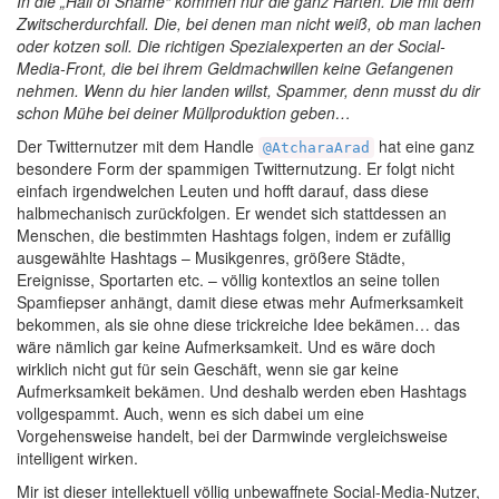
In die „Hall of Shame“ kommen nur die ganz Harten. Die mit dem
Zwitscherdurchfall. Die, bei denen man nicht weiß, ob man lachen
oder kotzen soll. Die richtigen Spezialexperten an der Social-
Media-Front, die bei ihrem Geldmachwillen keine Gefangenen
nehmen. Wenn du hier landen willst, Spammer, denn musst du dir
schon Mühe bei deiner Müllproduktion geben…
Der Twitternutzer mit dem Handle
hat eine ganz
@AtcharaArad
besondere Form der spammigen Twitternutzung. Er folgt nicht
einfach irgendwelchen Leuten und hofft darauf, dass diese
halbmechanisch zurückfolgen. Er wendet sich stattdessen an
Menschen, die bestimmten Hashtags folgen, indem er zufällig
ausgewählte Hashtags – Musikgenres, größere Städte,
Ereignisse, Sportarten etc. – völlig kontextlos an seine tollen
Spamfiepser anhängt, damit diese etwas mehr Aufmerksamkeit
bekommen, als sie ohne diese trickreiche Idee bekämen… das
wäre nämlich gar keine Aufmerksamkeit. Und es wäre doch
wirklich nicht gut für sein Geschäft, wenn sie gar keine
Aufmerksamkeit bekämen. Und deshalb werden eben Hashtags
vollgespammt. Auch, wenn es sich dabei um eine
Vorgehensweise handelt, bei der Darmwinde vergleichsweise
intelligent wirken.
Mir ist dieser intellektuell völlig unbewaffnete Social-Media-Nutzer,