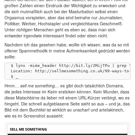
großen Zahlen einen Eindruck der Wichtigkeit zu erwecken und
die sich mutmaßlich auch bei der Masturbation selbst einen
Orgasmus vorspielen, aber das sind beinahe nur Journalisten,
Politiker, Werber, Hochstapler und vergleichbares Geschmeiß.
Unter
richtigen
Menschen geht es eben so, dass man sich
entweder irgendwie interessant findet oder eben nicht.
Nachdem ich das gesehen habe, wollte ich wissen, was da so mit
offener Spammethodik in meine Aufmerksamkeit gedrückt werden
sollte:
$ lynx -mime_header http://bit.ly/2MijTPu | grep ^Lo
Location: http://sellmesomething.co.uk/99-ways-to-ge
Hmm…
sell me something
… es gibt doch tatsächlich Domains,
die jedes Interesse im Keim ersticken können. Kein Wunder, dass
diese Matschbirne da lieber mit einem URL-Kürzer verbirgt, wo es
hingeht. Die schnell aufgeblasene Seite sieht so aus – und ja, das
Bild mit dem Buchtitel ist wirklich so unscharf und artefaktreich,
wie es im Screenshot aussieht: