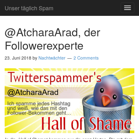
Unser täglich Spam
TOG
NAVI
@AtcharaArad, der
Followerexperte
23. Juni 2018
by
Nachtwächter
2 Comments