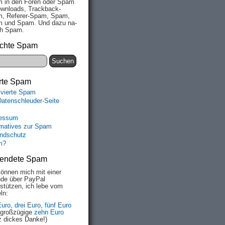
 in den Fo­ren oder Spam
wn­loads, Track­back-
, Re­fe­rer-Spam, Spam,
 und Spam. Und da­zu na­
ich Spam.
chte Spam
rte Spam
ivierte Spam
Datenschleuder-Seite
essum
rmatives zur Spam
ndschutz
m?
endete Spam
können mich mit einer
de über PayPal
rstützen, ich lebe vom
ln:
Euro
,
drei Euro
,
fünf Euro
 großzügige
zehn Euro
z dickes Danke!)