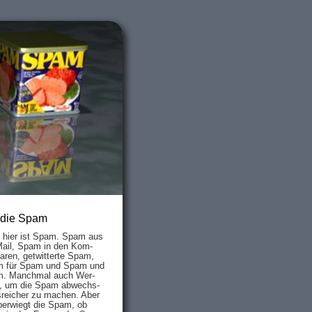
 die Spam
s hier ist Spam. Spam aus
Mail, Spam in den Kom­
aren, ge­twit­ter­te Spam,
 für Spam und Spam und
. Manch­mal auch Wer­
, um die Spam ab­wechs­
­reich­er zu mach­en. Aber
ber­wiegt die Spam, ob