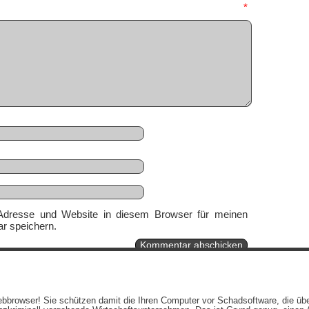
mmentar
*
Adresse und Website in diesem Browser für meinen
r speichern.
Ein genussvolles Blog von
Elias Schwerdtfeger
(
Lizenz
,
Datenschutzerklärun
 Webbrowser! Sie schützen damit die Ihren Computer vor Schadsoftware, die üb
Beiträge (RSS)
und
Kommentare (RSS)
.