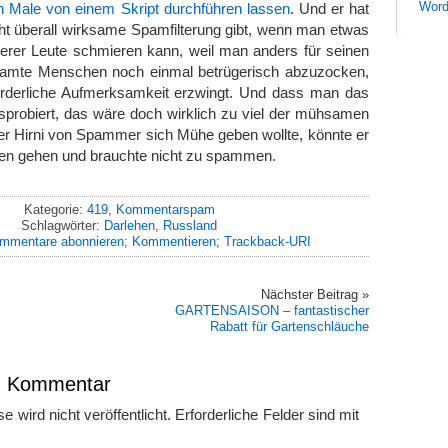
en Male von einem Skript durchführen lassen
. Und er hat
Word
cht überall wirksame Spamfilterung gibt, wenn man etwas
derer Leute schmieren kann, weil man anders für seinen
ramte Menschen noch einmal betrügerisch abzuzocken,
rforderliche Aufmerksamkeit erzwingt. Und dass man das
sprobiert, das wäre doch wirklich zu viel der mühsamen
er Hirni von Spammer sich Mühe geben wollte, könnte er
iten gehen und brauchte nicht zu spammen.
Kategorie:
419
,
Kommentarspam
Schlagwörter:
Darlehen
,
Russland
mmentare abonnieren
;
Kommentieren
;
Trackback-URI
Nächster Beitrag »
GARTENSAISON – fantastischer
Rabatt für Gartenschläuche
en Kommentar
 wird nicht veröffentlicht.
Erforderliche Felder sind mit