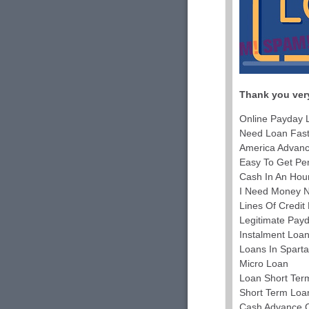
Thank you very
Online Payday 
Need Loan Fas
America Advan
Easy To Get Pe
Cash In An Hou
I Need Money 
Lines Of Credit
Legitimate Pay
Instalment Loa
Loans In Spart
Micro Loan
Loan Short Ter
Short Term Loan
Cash Advance 