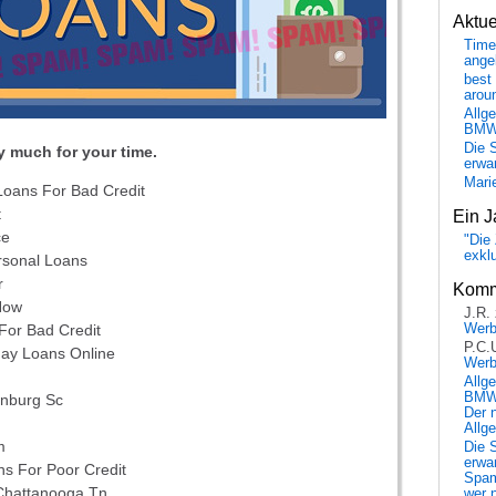
Aktu
Time
ange
best 
arou
Allg
BM
Die 
 much for your time.
erwar
Mari
Loans For Bad Credit
t
Ein J
ce
"Die 
exkl
rsonal Loans
r
Komm
Now
J.R.
Wer
 For Bad Credit
P.C.
day Loans Online
Wer
n
Allg
BMW 
anburg Sc
Der 
Allg
m
Die 
erwar
s For Poor Credit
Spa
Chattanooga Tn
wer n