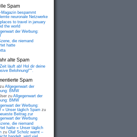
elle Spam
-Magazin bespammt
lernte neuronale Netzwerke
places to travel in january
nd the world
egenwart der Werbung:
W
Szene, die niemand
tet hatte
etta
ahr alte Spam
Zeit läuft ab! Hol dir deine
usive Belohnung!"".
entierte Spam
zu
Allgegenwart der
bung: BMW
User
zu
Allgegenwart der
bung: BMW
egenwart der Werbung:
« Unser täglich Spam
zu
neueste Beitrag zur
egenwart der Werbung
Szene, die niemand
tet hatte « Unser täglich
m
zu
Olaf Scholz warnt –
icht handelt, wird viel