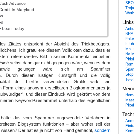
SEO
Cash Advance
Troj
redit In Maryland
Wer
ns
Link
ed
y Loan Today
Anti
BRA
Fake
es Zitates entspricht der Absicht des Trickbetrügers,
Ist 
Maili
ildchens. Ich gratuliere diesem Vollidioten dazu, dass er
No M
tern referenziertes Bild in seinen Kommentar einbetten
Phis
rlich
selbst dann gar nicht gegangen wäre, wenn es dem
Roma
endwie gelungen wäre, sich am Spamfilter
Spa
Stop
. Durch diesen lustigen Kunstgriff und die völlig
Tele
alität der hierfür verwendeten Grafik wirkt ein
n Form eines anonym erstellbaren Blogkommentares ja
Mein
laubwürdiger“, und dieser Eindruck wird gekrönt von dem
Hom
ierten Keyword-Gestammel unterhalb des eigentlichen
Mast
Pixe
Tech
, hätte das vom Spammer angewendete Verfahren in
Anme
reiteten Blogsystem funktioniert – aber woher soll der
Eint
issen? Der hat es ja nicht von Hand gemacht,
sondern
Komm