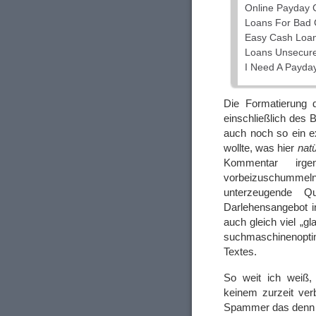
Online Payday 
Loans For Bad C
Easy Cash Loa
Loans Unsecur
I Need A Payda
Die Formatierung d
einschließlich des B
auch noch so ein ex
wollte, was hier
natü
Kommentar irg
vorbeizuschummeln
unterzeugende Qu
Darlehensangebot i
auch gleich viel „g
suchmaschinenoptim
Textes.
So weit ich weiß
keinem zurzeit verb
Spammer das denn w