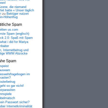
eren!
Szene, die niemand
tet hatte « Unser täglich
m
zu
Betrüger nutzen
oin-Höhenflug
itliche Spam
bitten us.com
erste Spam (englisch)
fick 2.0: Spaß mit Spam
 what i did for Mariya
baiter
, Internetbetrug und
tige WWW Abzocke
ahe Spam
speist
auseam
eswehrfragebogen im
fkasten?
uterbetrug
geht so gar nicht!
nzparasiten
nnspiele
belmatsch
mein Passwort sicher?
ber Internetkriminalität