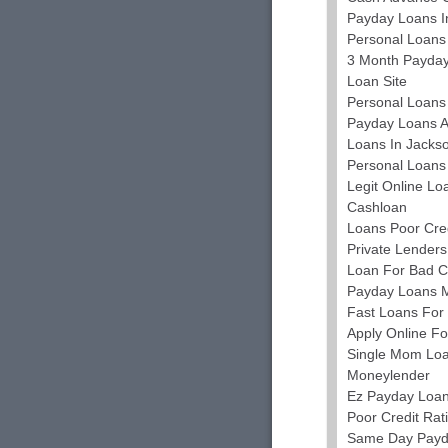
Payday Loans I
Personal Loans
3 Month Payday
Loan Site
Personal Loans 
Payday Loans 
Loans In Jackson
Personal Loans 
Legit Online Lo
Cashloan
Loans Poor Cre
Private Lender
Loan For Bad C
Payday Loans M
Fast Loans For
Apply Online Fo
Single Mom Lo
Moneylender
Ez Payday Loan
Poor Credit Rat
Same Day Payd