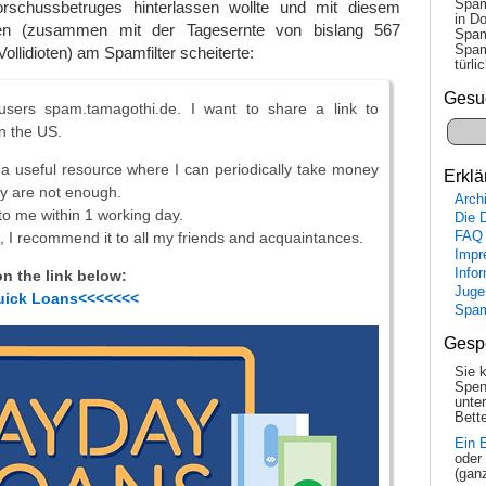
Spam
orschussbetruges hinterlassen wollte und mit diesem
in Do
nen (zusammen mit der Tagesernte von bislang 567
Spam
Spam
Vollidioten) am Spamfilter scheiterte:
tür­l
Gesu
sers spam.tamagothi.de. I want to share a link to
n the US.
 a useful resource where I can periodically take money
Erklä
y are not enough.
Arch
to me within 1 working day.
Die 
, I recommend it to all my friends and acquaintances.
FAQ
Impr
Info
on the link below:
Juge
uick Loans<<<<<<<
Spa
Gesp
Sie 
Spen
unte
Bette
Ein 
oder
(gan