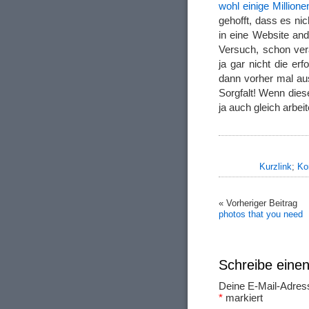
wohl einige Million
gehofft, dass es ni
in eine Website an
Versuch, schon ve
ja gar nicht die e
dann vorher mal au
Sorgfalt! Wenn dies
ja auch gleich arbe
Kurzlink
;
Ko
« Vorheriger Beitrag
photos that you need
Schreibe ein
Deine E-Mail-Adresse
*
markiert