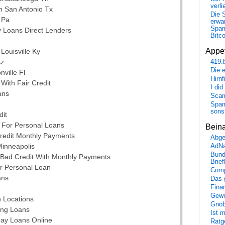
verli
n San Antonio Tx
Die 
 Pa
erwar
Spa
 Loans Direct Lenders
Bitc
Appet
Louisville Ky
Az
419.
Die 
ville Fl
Hirn
With Fair Credit
I did
ans
Scam
Spam
sons
dit
s For Personal Loans
Bein
redit Monthly Payments
Abge
inneapolis
AdN
Bund
 Bad Credit With Monthly Payments
Brie
r Personal Loan
Comp
ans
Das 
Fina
Gewi
 Locations
Gnob
ing Loans
Ist 
ay Loans Online
Ratge