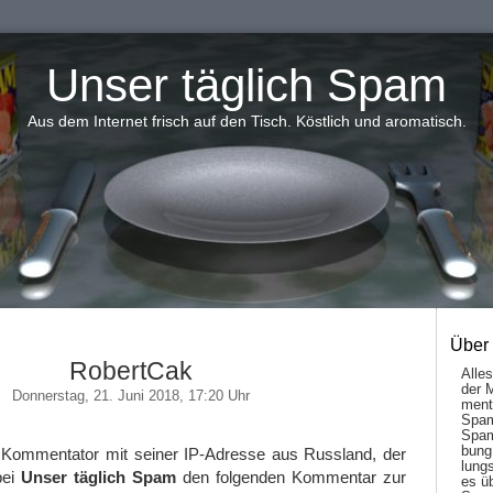
Unser täglich Spam
Aus dem Internet frisch auf den Tisch. Köstlich und aromatisch.
Über
RobertCak
Alle
der 
Donnerstag, 21. Juni 2018, 17:20 Uhr
men­t
Spam
Spam
bung
 Kommentator mit seiner IP-Adresse aus Russland, der
lungs
bei
Unser täglich Spam
den folgenden Kommentar zur
es ü