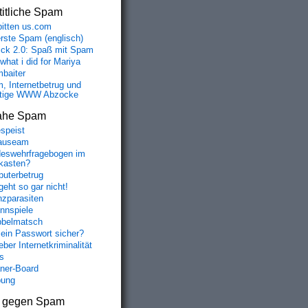
itliche Spam
bitten us.com
erste Spam (englisch)
fick 2.0: Spaß mit Spam
 what i did for Mariya
baiter
, Internetbetrug und
tige WWW Abzocke
ahe Spam
speist
auseam
eswehrfragebogen im
fkasten?
uterbetrug
geht so gar nicht!
nzparasiten
nnspiele
belmatsch
mein Passwort sicher?
ber Internetkriminalität
s
aner-Board
bung
s gegen Spam