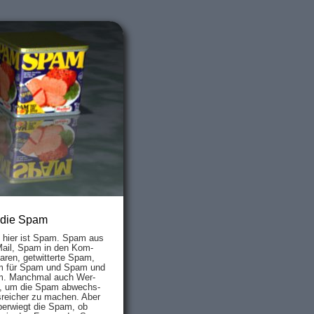
 die Spam
s hier ist Spam. Spam aus
Mail, Spam in den Kom­
aren, ge­twit­ter­te Spam,
 für Spam und Spam und
. Manch­mal auch Wer­
, um die Spam ab­wechs­
­reich­er zu mach­en. Aber
ber­wiegt die Spam, ob