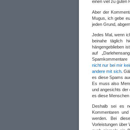
einen viel zu guten 
Aber der Kommentar 
Mugus, ich gebe euc
jeden Grund, abge
Jedes Mal, wenn ic
beinahe täglich h
hängengeblieben ist
auf „Darlehensange
Spamkommentare 
nicht nur bei mir ke
andere mit sich
. Gä
es diese Spams auch
Es muss also Mens
und angesichts der
es diese Menschen 
Deshalb sei es no
Kommentaren und 
werden. Bei diese
Vorleistungen über 