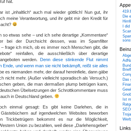
Ruf hat.
Appet
419.
ist „inhaltlich“ auch mal wieder göttlich! Nun gut, ihr
Die 
h meine Verantwortung, und ihr gebt mir den Kredit für
Hirn
macht?
I did
Scam
h so etwas sehe – und ich sehe derartige „Kommentare“
Spam
sons
ier bei der Durchsicht dessen, was im Spamfilter
 – frage ich mich, ob es immer noch Menschen gibt, die
Bein
bote“ reinfallen, die ausschließlich über derartige
Abge
angeboten werden.
Denn diese stinkende Flut nimmt
AdN
in Ende, und wenn man sie nicht bekämpft, reißt sie alles
Bund
Brie
be es niemanden mehr, der darauf hereinfiele, dann gäbe
Comp
 nicht mehr. (Außer vielleicht sporadisch als Versuch.)
Das 
chen geben, die man dermaßen plump betrügen kann,
Fina
Gewi
 deutschen Übelsetzungen der Schrottkommentare muss
Gnob
auch in Deutschland geben.
Ist 
Ratge
ch einmal gesagt: Es gibt keine Darlehen, die in
SEO
Gästebüchern auf irgendwelchen Websites beworben
Troj
n Trickbetrügern bekommt es nur die Möglichkeit,
Wer
Western Union zu bezahlen, weil diese „Darlehensgeber“
Link