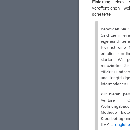
Einleitung eines
veröffentlichen w
scheiterte:
Benötigen Sie Kr
Sind Sie in ein
eigenes Unter
Hier ist eine
erhalten, um I
starten. Wir 
reduzierten Zi
effizient und ve
und langfristi
Informationen 
Wir bieten per
Venture Cap
Wohnungsbauda
Methode biete
Kreditbetrag un
EMAIL:
eagleh