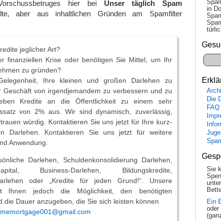
Spam
 Vorschussbetruges hier bei
Unser täglich Spam
in Do
ollte, aber aus inhaltlichen Gründen am Spamfilter
Spam
Spam
tür­l
Gesu
edite jeglicher Art?
er finanziellen Krise oder benötigen Sie Mittel, um Ihr
nehmen zu gründen?
Erklä
 Gelegenheit, Ihre kleinen und großen Darlehen zu
hr Geschäft von irgendjemandem zu verbessern und zu
Arch
Die 
geben Kredite an die Öffentlichkeit zu einem sehr
FAQ
nssatz von 2% aus. Wir sind dynamisch, zuverlässig,
Impr
rtrauen würdig. Kontaktieren Sie uns jetzt für Ihre kurz-
Info
gen Darlehen. Kontaktieren Sie uns jetzt für weitere
Juge
Spa
und Anwendung.
Gesp
sönliche Darlehen, Schuldenkonsolidierung Darlehen,
Sie 
ital, Business-Darlehen, Bildungskredite,
Spen
rlehen oder „Kredite für jeden Grund!“. Unsere
unte
Bette
t Ihnen jedoch die Möglichkeit, den benötigten
d die Dauer anzugeben, die Sie sich leisten können
Ein 
oder
omemortgage001@gmail.com
(gan