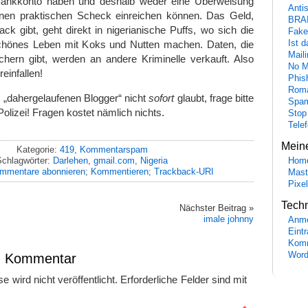
Bankkonto haben und deshalb weder eine Überweisung
Anti
nen praktischen Scheck einreichen können. Das Geld,
BRA
 gibt, geht direkt in nigerianische Puffs, wo sich die
Fake
schönes Leben mit Koks und Nutten machen. Daten, die
Ist 
Maili
hern gibt, werden an andere Kriminelle verkauft. Also
No M
reinfallen!
Phis
Roma
 „dahergelaufenen Blogger“ nicht
sofort
glaubt, frage bitte
Spa
Polizei! Fragen kostet nämlich nichts.
Stop
Tele
Mein
Kategorie:
419
,
Kommentarspam
Schlagwörter:
Darlehen
,
gmail.com
,
Nigeria
Hom
mmentare abonnieren
;
Kommentieren
;
Trackback-URI
Mast
Pixe
Tech
Nächster Beitrag »
imale johnny
Anme
Eint
Komm
Word
en Kommentar
 wird nicht veröffentlicht.
Erforderliche Felder sind mit