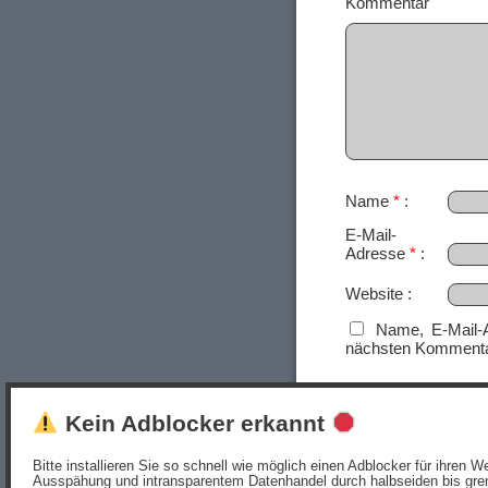
Ko
Name
*
E-Mail-
Adresse
*
Website
Name, E-Mail-
nächsten Kommenta
Kein Adblocker erkannt
Bitte installieren Sie so schnell wie möglich einen Adblocker für ihren
Ausspähung und intransparentem Datenhandel durch halbseiden bis gren