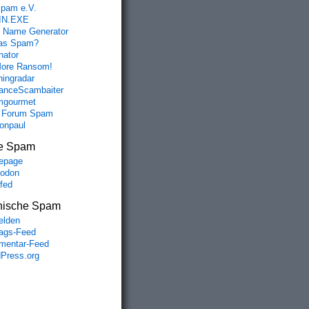
spam e.V.
IN.EXE
 Name Generator
das Spam?
nator
ore Ransom!
hingradar
nceScambaiter
mgourmet
 Forum Spam
fonpaul
e Spam
epage
odon
lfed
nische Spam
lden
rags-Feed
entar-Feed
Press.org