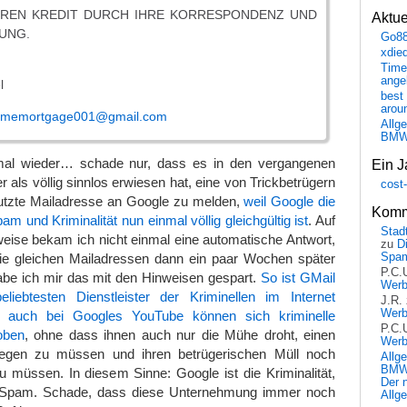
HREN KREDIT DURCH IHRE KORRESPONDENZ UND
Aktu
UNG.
Go8
xdie
Time
ange
l
best 
arou
omemortgage001@gmail.com
Allg
BM
 mal wieder… schade nur, dass es in den vergangenen
Ein J
 als völlig sinnlos erwiesen hat, eine von Trickbetrügern
cost
utzte Mailadresse an Google zu melden,
weil Google die
Komm
 und Kriminalität nun einmal völlig gleichgültig ist
. Auf
Stadt
eise bekam ich nicht einmal eine automatische Antwort,
zu
D
Spa
e gleichen Mailadressen dann ein paar Wochen später
P.C.
abe ich mir das mit den Hinweisen gespart.
So ist GMail
Wer
iebtesten Dienstleister der Kriminellen im Internet
J.R.
Wer
a,
auch bei Googles YouTube können sich kriminelle
P.C.
oben
, ohne dass ihnen auch nur die Mühe droht, einen
Wer
egen zu müssen und ihren betrügerischen Müll noch
Allg
BMW 
 müssen. In diesem Sinne: Google ist die Kriminalität,
Der 
e Spam. Schade, dass diese Unternehmung immer noch
Allg