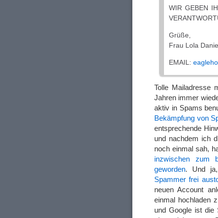
WIR GEBEN I
VERANTWORT
Grüße,
Frau Lola Danie
EMAIL:
eagleh
Tolle Mailadresse
Jahren immer wieder
aktiv in Spams ben
Bekämpfung von Spam
entsprechende Hinw
und nachdem ich di
noch einmal sah, h
inzwischen zum bel
geworden
. Und j
Spammer frei aust
neuen Account anl
einmal hochladen zu
und Google ist di