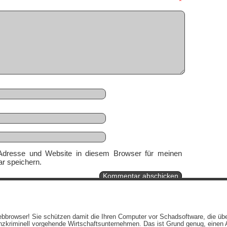
mmentar
*
Adresse und Website in diesem Browser für meinen
r speichern.
Ein genussvolles Blog von
Elias Schwerdtfeger
(
Lizenz
,
Datenschutzerklärun
 Webbrowser! Sie schützen damit die Ihren Computer vor Schadsoftware, die üb
Beiträge (RSS)
und
Kommentare (RSS)
.
zkriminell vorgehende Wirtschaftsunternehmen. Das ist Grund genug, einen A