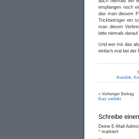
auch niemals ein 
empfangen noch ei
das man diesem Pack
Trickbetrüger ein 
man diesen Verbrec
bitte niemals darauf 
Und wer mir das als
einfach mal bei der 
Kurzlink
;
Ko
« Vorheriger Beitrag
Kurz verlinkt
Schreibe ein
Deine E-Mail-Adresse
*
markiert