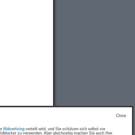
Close
g
)
er
Malvertising
verteilt wird, und Sie schützen sich selbst vor
dblocker zu verwenden. Aber gleichzeitig machen Sie auch Ihre