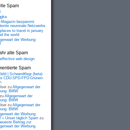
elle Spam
8
qgka
-Magazin bespammt
lernte neuronale Netzwerke
places to travel in january
nd the world
egenwart der Werbung:
W
ahr alte Spam
-effective web design
entierte Spam
bild | Schwerdtfegr (beta)
ie CDU-SPD-FPD-Grünen-
m
User
zu
Allgegenwart der
bung: BMW
zu
Allgegenwart der
bung: BMW
User
zu
Allgegenwart der
bung: BMW
egenwart der Werbung:
« Unser täglich Spam
zu
neueste Beitrag zur
egenwart der Werbung