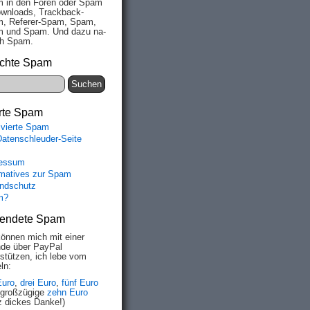
 in den Fo­ren oder Spam
wn­loads, Track­back-
, Re­fe­rer-Spam, Spam,
 und Spam. Und da­zu na­
ich Spam.
chte Spam
rte Spam
ivierte Spam
Datenschleuder-Seite
essum
rmatives zur Spam
ndschutz
m?
endete Spam
können mich mit einer
de über PayPal
rstützen, ich lebe vom
ln:
Euro
,
drei Euro
,
fünf Euro
 großzügige
zehn Euro
z dickes Danke!)