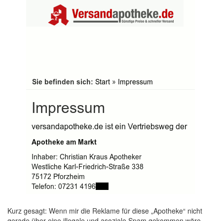
Kurz gesagt: Wenn mir die Reklame für diese „Apotheke“ nicht
gerade über eine illegale und asoziale Spam gekommen wäre,