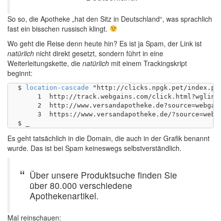
So so, die Apotheke „hat den Sitz in Deutschland“, was sprachlich
fast ein bisschen russisch klingt.
Wo geht die Reise denn heute hin? Es ist ja Spam, der Link ist
natürlich
nicht direkt gesetzt, sondern führt in eine
Weiterleitungskette, die
natürlich
mit einem Trackingskript
beginnt:
$ 
location-cascade
 "http://clicks.npgk.pet/index.ph
     1	http://track.webgains.com/click.html?wglinkid=287179&wgcampaignid=1256375

     2	http://www.versandapotheke.de?source=webgains&siteid=1256375

     3	https://www.versandapotheke.de/?source=webgains&siteid=1256375

Es geht tatsächlich in die Domain, die auch in der Grafik benannt
wurde. Das ist bei Spam keineswegs selbstverständlich.
Über unsere Produktsuche finden Sie
über 80.000 verschiedene
Apothekenartikel.
Mal reinschauen: