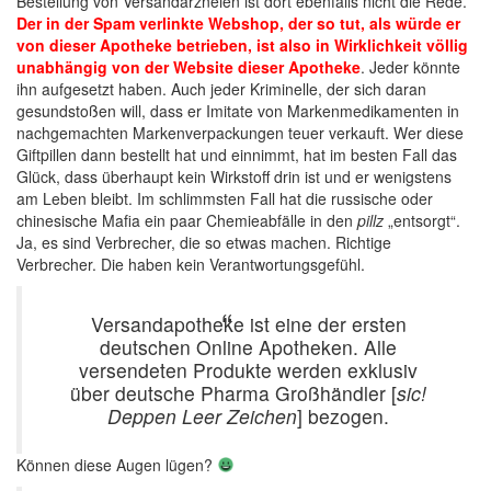
Bestellung von Versandarzneien ist dort ebenfalls nicht die Rede.
Der in der Spam verlinkte Webshop, der so tut, als würde er
von dieser Apotheke betrieben, ist also in Wirklichkeit völlig
unabhängig von der Website dieser Apotheke
. Jeder könnte
ihn aufgesetzt haben. Auch jeder Kriminelle, der sich daran
gesundstoßen will, dass er Imitate von Markenmedikamenten in
nachgemachten Markenverpackungen teuer verkauft. Wer diese
Giftpillen dann bestellt hat und einnimmt, hat im besten Fall das
Glück, dass überhaupt kein Wirkstoff drin ist und er wenigstens
am Leben bleibt. Im schlimmsten Fall hat die russische oder
chinesische Mafia ein paar Chemieabfälle in den
pillz
„entsorgt“.
Ja, es sind Verbrecher, die so etwas machen. Richtige
Verbrecher. Die haben kein Verantwortungsgefühl.
Versandapotheke ist eine der ersten
deutschen Online Apotheken. Alle
versendeten Produkte werden exklusiv
über deutsche Pharma Großhändler [
sic!
Deppen Leer Zeichen
] bezogen.
Können diese Augen lügen?