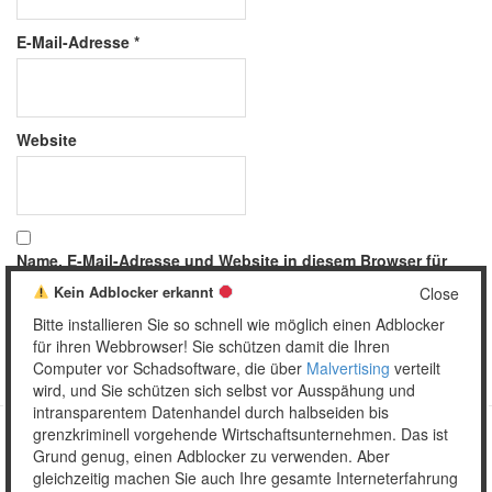
E-Mail-Adresse
*
Website
Name, E-Mail-Adresse und Website in diesem Browser für
meinen nächsten Kommentar speichern.
Kein Adblocker erkannt
Close
Bitte installieren Sie so schnell wie möglich einen Adblocker
für ihren Webbrowser! Sie schützen damit die Ihren
Computer vor Schadsoftware, die über
Malvertising
verteilt
wird, und Sie schützen sich selbst vor Ausspähung und
intransparentem Datenhandel durch halbseiden bis
grenzkriminell vorgehende Wirtschaftsunternehmen. Das ist
Grund genug, einen Adblocker zu verwenden. Aber
Copyright © 2026 Unser täglich Spam.
gleichzeitig machen Sie auch Ihre gesamte Interneterfahrung
Mobile
WordPress Theme by themehall.com