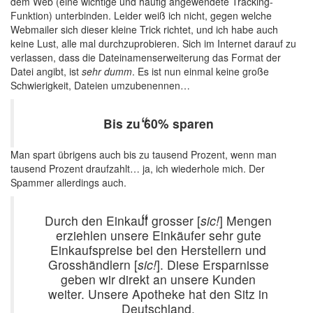
dem Web (eine wichtige und häufig angewendete Tracking-
Funktion) unterbinden. Leider weiß ich nicht, gegen welche
Webmailer sich dieser kleine Trick richtet, und ich habe auch
keine Lust, alle mal durchzuprobieren. Sich im Internet darauf zu
verlassen, dass die Dateinamenserweiterung das Format der
Datei angibt, ist
sehr dumm
. Es ist nun einmal keine große
Schwierigkeit, Dateien umzubenennen…
Bis zu 60% sparen
Man spart übrigens auch bis zu tausend Prozent, wenn man
tausend Prozent draufzahlt… ja, ich wiederhole mich. Der
Spammer allerdings auch.
Durch den Einkauf grosser [
sic!
] Mengen
erziehlen unsere Einkäufer sehr gute
Einkaufspreise bei den Herstellern und
Grosshändlern [
sic!
]. Diese Ersparnisse
geben wir direkt an unsere Kunden
weiter. Unsere Apotheke hat den Sitz in
Deutschland.