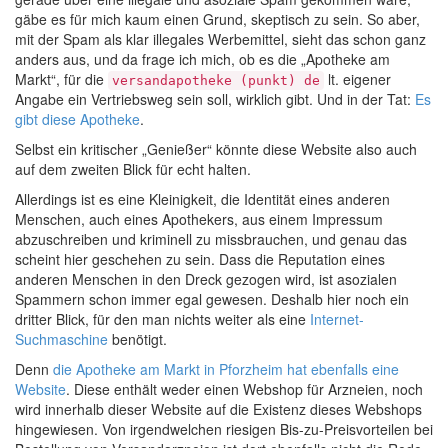
gäbe es für mich kaum einen Grund, skeptisch zu sein. So aber,
mit der Spam als klar illegales Werbemittel, sieht das schon ganz
anders aus, und da frage ich mich, ob es die „Apotheke am
Markt“, für die
lt. eigener
versandapotheke (punkt) de
Angabe ein Vertriebsweg sein soll, wirklich gibt. Und in der Tat:
Es
gibt diese Apotheke
.
Selbst ein kritischer „Genießer“ könnte diese Website also auch
auf dem zweiten Blick für echt halten.
Allerdings ist es eine Kleinigkeit, die Identität eines anderen
Menschen, auch eines Apothekers, aus einem Impressum
abzuschreiben und kriminell zu missbrauchen, und genau das
scheint hier geschehen zu sein. Dass die Reputation eines
anderen Menschen in den Dreck gezogen wird, ist asozialen
Spammern schon immer egal gewesen. Deshalb hier noch ein
dritter Blick, für den man nichts weiter als eine
Internet-
Suchmaschine
benötigt.
Denn
die Apotheke am Markt in Pforzheim hat ebenfalls eine
Website
. Diese enthält weder einen Webshop für Arzneien, noch
wird innerhalb dieser Website auf die Existenz dieses Webshops
hingewiesen. Von irgendwelchen riesigen Bis-zu-Preisvorteilen bei