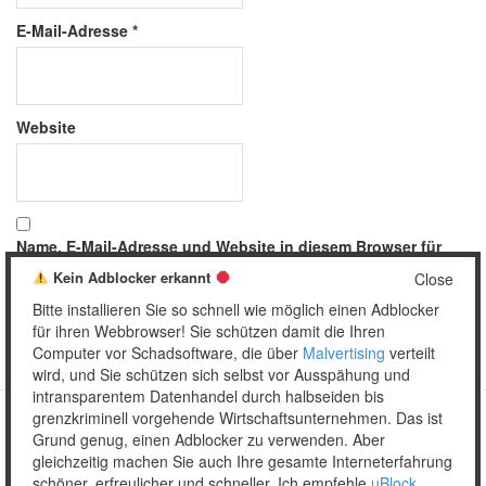
E-Mail-Adresse
*
Website
Name, E-Mail-Adresse und Website in diesem Browser für
meinen nächsten Kommentar speichern.
Kein Adblocker erkannt
Close
Bitte installieren Sie so schnell wie möglich einen Adblocker
für ihren Webbrowser! Sie schützen damit die Ihren
Computer vor Schadsoftware, die über
Malvertising
verteilt
wird, und Sie schützen sich selbst vor Ausspähung und
intransparentem Datenhandel durch halbseiden bis
grenzkriminell vorgehende Wirtschaftsunternehmen. Das ist
Grund genug, einen Adblocker zu verwenden. Aber
Copyright © 2026 Unser täglich Spam.
gleichzeitig machen Sie auch Ihre gesamte Interneterfahrung
Mobile
WordPress Theme by themehall.com
schöner, erfreulicher und schneller. Ich empfehle
uBlock