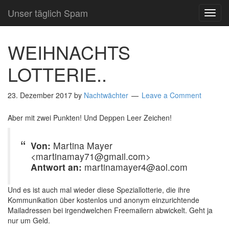
Unser täglich Spam
TOG
NAVI
WEIHNACHTS
LOTTERIE..
23. Dezember 2017
by
Nachtwächter
Leave a Comment
Aber mit zwei Punkten! Und Deppen Leer Zeichen!
Von:
Martina Mayer
<martinamay71@gmail.com>
Antwort an:
martinamayer4@aol.com
Und es ist auch mal wieder diese Speziallotterie, die ihre
Kommunikation über kostenlos und anonym einzurichtende
Mailadressen bei irgendwelchen Freemailern abwickelt. Geht ja
nur um Geld.