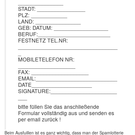
_______________
STADT: ________________
PLZ: ____________
LAND: _______________
GEB: DATUM: __________________
BERUF:________________________
FESTNETZ TEL.NR:
_________________________________
_
MOBILETELEFON NR:
___________________
FAX: ___________________
EMAIL:___________________________
DATE____________________
SIGNATURE:______________________
___
bitte füllen Sie das anschließende
Formular vollständig aus und senden es
per email zurück !
Beim Ausfuillen ist es ganz wichtig, dass man der Spamlotterie