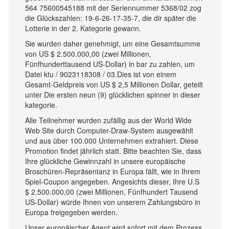
564 75600545188 mit der Seriennummer 5368/02 zog
die Glückszahlen: 19-6-26-17-35-7, die dir später die
Lotterie in der 2. Kategorie gewann.
Sie wurden daher genehmigt, um eine Gesamtsumme
von US $ 2.500.000,00 (zwei Millionen,
Fünfhunderttausend US-Dollar) in bar zu zahlen, um
Datei ktu / 9023118308 / 03.Dies ist von einem
Gesamt-Geldpreis von US $ 2,5 Millionen Dollar, geteilt
unter Die ersten neun (9) glücklichen spinner in dieser
kategorie.
Alle Teilnehmer wurden zufällig aus der World Wide
Web Site durch Computer-Draw-System ausgewählt
und aus über 100.000 Unternehmen extrahiert. Diese
Promotion findet jährlich statt. Bitte beachten Sie, dass
Ihre glückliche Gewinnzahl in unsere europäische
Broschüren-Repräsentanz in Europa fällt, wie in Ihrem
Spiel-Coupon angegeben. Angesichts dieser, Ihre U.S
$ 2.500.000,00 (zwei Millionen, Fünfhundert Tausend
US-Dollar) würde Ihnen von unserem Zahlungsbüro in
Europa freigegeben werden.
Unser europäischer Agent wird sofort mit dem Prozess