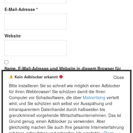
E-Mail-Adresse
*
Website
Name, E-Mail-Adresse und Website in diesem Browser für
meinen nächsten Kommentar speichern.
Kein Adblocker erkannt
Close
Bitte installieren Sie so schnell wie möglich einen Adblocker
für ihren Webbrowser! Sie schützen damit die Ihren
Computer vor Schadsoftware, die über
Malvertising
verteilt
wird, und Sie schützen sich selbst vor Ausspähung und
intransparentem Datenhandel durch halbseiden bis
grenzkriminell vorgehende Wirtschaftsunternehmen. Das ist
Grund genug, einen Adblocker zu verwenden. Aber
Copyright © 2026 Unser täglich Spam.
gleichzeitig machen Sie auch Ihre gesamte Interneterfahrung
Mobile
WordPress Theme by themehall.com