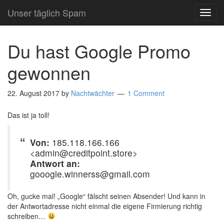
Unser täglich Spam
TOG
NAVI
Du hast Google Promo
gewonnen
22. August 2017
by
Nachtwächter
1 Comment
Das ist ja toll!
Von:
185.118.166.166
<admin@creditpoint.store>
Antwort an:
gooogle.winnerss@gmail.com
Oh, gucke mal! „Google“ fälscht seinen Absender! Und kann in
der Antwortadresse nicht einmal die eigene Firmierung richtig
schreiben…