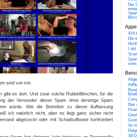
Die 
erwar
Spa
Bitc
Appet
419.
Die 
Hirn
I did
Scam
Spam
sons
Bein
Abge
n sind von mir.
AdN
Bund
 gibt es dort. Und zwar solche Rubbelfilmchen, für die
Brie
Comp
ung der Versender dieser Spam ohne derartige Spam
Das 
eren würde. Wie die Betreiber zu dieser Auffassung
Fina
ß ich natürlich nicht, aber es liegt ganz sicher nicht
Gewi
iemand abgezockt oder mit Schadsoftware konfrontiert
Gnob
Ist 
Ratge
SEO
eser Spam hat übrigens kein Interesse an Pornografie