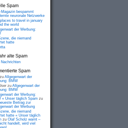
elle Spam
-Magazin bespammt
lernte neuronale Netzwerke
places to travel in january
nd the world
egenwart der Werbung:
W
Szene, die niemand
tet hatte
etta
ahr alte Spam
 Nachrichten
entierte Spam
zu
Allgegenwart der
bung: BMW
User
zu
Allgegenwart der
bung: BMW
egenwart der Werbung:
« Unser täglich Spam
zu
neueste Beitrag zur
egenwart der Werbung
Szene, die niemand
tet hatte « Unser täglich
m
zu
Olaf Scholz warnt –
icht handelt, wird viel
eren!