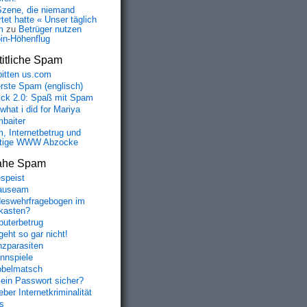
Szene, die niemand
tet hatte « Unser täglich
m
zu
Betrüger nutzen
oin-Höhenflug
itliche Spam
bitten us.com
erste Spam (englisch)
fick 2.0: Spaß mit Spam
 what i did for Mariya
baiter
, Internetbetrug und
tige WWW Abzocke
ahe Spam
speist
auseam
eswehrfragebogen im
fkasten?
uterbetrug
geht so gar nicht!
nzparasiten
nnspiele
belmatsch
mein Passwort sicher?
ber Internetkriminalität
s