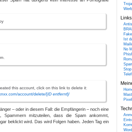
Troj
Wer
Link
oy
Anti
BRA
Fake
Ist 
Maili
No M
Phis
m.
Roma
Spa
Stop
Tele
Mein
eated this account, click on this link to delete it:
Hom
.xnxx.com/account/delete/[
ID entfernt
]/
Mast
Pixe
Tech
fänger – oder in diesem Fall: die Empfängerin – noch eine
Anme
it, Spammern mitzuteilen, dass die Spam ankommt,
Eint
gar beklickt wird. Das wird Folgen haben. Jeden Tag ein
Komm
Word