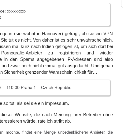
ce: xxxxxxxxx
0
ngerin (sie wohnt in Hannover) gefragt, ob sie ein VPN
Sie tut es nicht. Von daher ist es sehr unwahrscheinlich,
issen mal kurz nach Indien geflogen ist, um sich dort bei
ornografie-Anbieter zu registrieren und wieder
Die in den Spams angegebenen IP-Adressen sind also
, und zwar noch nicht einmal gut ausgedacht. Und genau
 an Sicherheit grenzender Wahrscheinlichkeit für…
3 – 110 00 Praha 1 – Czech Republic
e so tut, als sei sie ein Impressum.
ieser Website, die nach Meinung ihrer Betreiber ohne
ressieren würde, rate ich strikt ab.
en möchte, findet eine Menge unbedenklicherer Anbieter, die