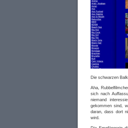
Die schwarzen Balke
Aha, Rubbelfilmchen
sich nach Auffass
niemand interessi
gekommen sind, wei
daran, dass dort n
wird.
Die Empfängerin di