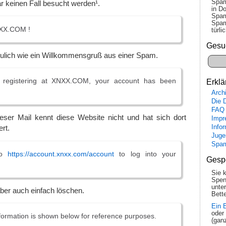
Spam
ar keinen Fall besucht werden¹.
in Do
Spam
Spam
XX.COM !
tür­l
Gesu
reulich wie ein Willkommensgruß aus einer Spam.
 registering at XNXX.COM, your account has been
Erklä
Arch
Die 
FAQ
eser Mail kennt diese Website nicht und hat sich dort
Impr
Info
ert.
Juge
Spa
to
https://account.xnxx.com/account
to log into your
Gesp
Sie 
Spen
unte
ber auch einfach löschen.
Bette
Ein 
oder
formation is shown below for reference purposes.
(gan