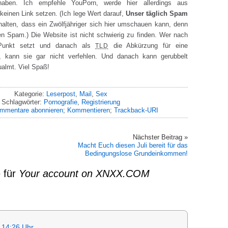
aben. Ich empfehle YouPorn, werde hier allerdings aus
einen Link setzen. (Ich lege Wert darauf,
Unser täglich Spam
halten, dass ein Zwölfjähriger sich hier umschauen kann, denn
n Spam.) Die Website ist nicht schwierig zu finden. Wer nach
unkt setzt und danach als
die Abkürzung für eine
TLD
, kann sie gar nicht verfehlen. Und danach kann gerubbelt
qualmt. Viel Spaß!
Kategorie:
Leserpost
,
Mail
,
Sex
Schlagwörter:
Pornografie
,
Registrierung
mmentare abonnieren
;
Kommentieren
;
Trackback-URI
Nächster Beitrag »
Macht Euch diesen Juli bereit für das
Bedingungslose Grundeinkommen!
 für
Your account on XNXX.COM
 14:26 Uhr