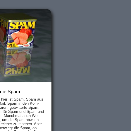
 die Spam
s hier ist Spam. Spam aus
Mail, Spam in den Kom­
aren, ge­twit­ter­te Spam,
 für Spam und Spam und
. Manch­mal auch Wer­
, um die Spam ab­wechs­
­reich­er zu mach­en. Aber
ber­wiegt die Spam, ob