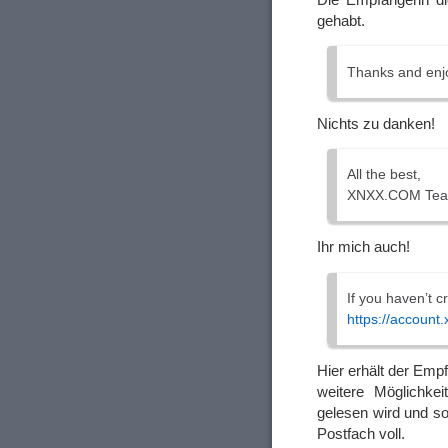
gehabt.
Thanks and enj
Nichts zu danken!
All the best,
XNXX.COM Tea
Ihr mich auch!
If you haven’t cr
https://account
Hier erhält der Emp
weitere Möglichke
gelesen wird und so
Postfach voll.