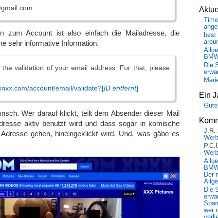
@gmail.com
Aktu
Time
ange
on zum Account ist also einfach die Mailadresse, die
best 
arou
e sehr informative Information.
Allg
BM
Die 
s the validation of your email address. For that, please
erwar
Mari
.xnxx.com/account/email/validate?[
ID entfernt
]
Ein J
Gute
sch. Wer darauf klickt, teilt dem Absender dieser Mail
Komm
adresse aktiv benutzt wird und dass sogar in komische
J.R.
e Adresse gehen, hineingeklickt wird. Und, was gäbe es
Wer
P.C.
Wer
Allg
BMW 
Der 
Allg
Die 
erwar
Spa
wer n
verli