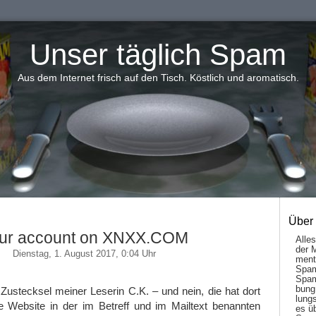
Unser täglich Spam
Aus dem Internet frisch auf den Tisch. Köstlich und aromatisch.
Über
ur account on XNXX.COM
Alle
der 
Dienstag, 1. August 2017, 0:04 Uhr
men­t
Spam
Spam
bung
Zustecksel meiner Leserin C.K. – und nein, die hat dort
lungs
e Website in der im Betreff und im Mailtext benannten
es ü