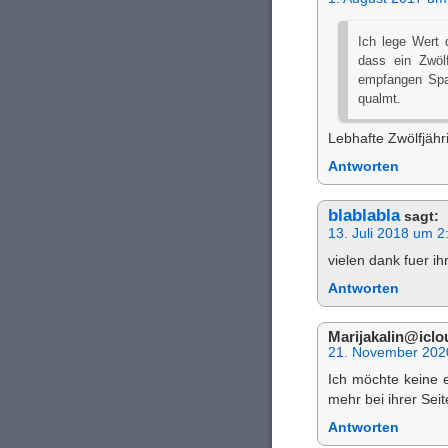
Ich lege Wert 
dass ein Zwöl
empfangen Spam
qualmt.
Lebhafte Zwölfjähr
Antworten
blablabla
sagt:
13. Juli 2018 um 2
vielen dank fuer ihr
Antworten
Marijakalin@icl
21. November 202
Ich möchte keine
mehr bei ihrer Sei
Antworten