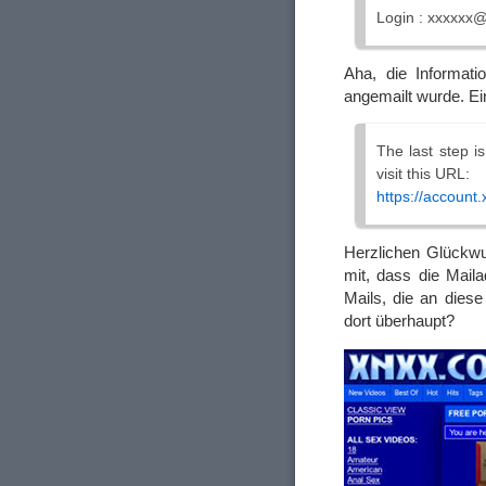
Login : xxxxxx
Aha, die Informati
angemailt wurde. Ein
The last step i
visit this URL:
https://account
Herzlichen Glückwun
mit, dass die Mail
Mails, die an dies
dort überhaupt?