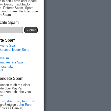
 in den Fo­ren oder Spam
wn­loads, Track­back-
, Re­fe­rer-Spam, Spam,
 und Spam. Und da­zu na­
ich Spam.
chte Spam
rte Spam
ivierte Spam
Datenschleuder-Seite
essum
rmatives zur Spam
ndschutz
m?
endete Spam
können mich mit einer
de über PayPal
rstützen, ich lebe vom
ln:
Euro
,
drei Euro
,
fünf Euro
 großzügige
zehn Euro
z dickes Danke!)