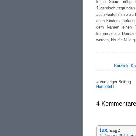
keine Spam nötig h
Jugendschutzgründen k
auch weiterhin so zu 
auch Kinder empfange
dem Namen einen P
kommerzielle Domain
werden, bis die Nille 
Kurzlink
;
Ko
« Vorheriger Beitrag
Haftbefehl
4 Kommentare
tux.
sagt:
1. August 2017 um