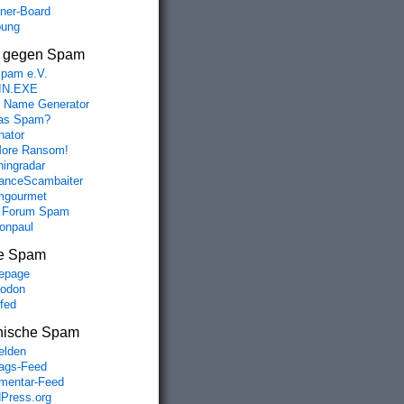
aner-Board
bung
s gegen Spam
spam e.V.
IN.EXE
 Name Generator
das Spam?
nator
ore Ransom!
hingradar
nceScambaiter
mgourmet
 Forum Spam
fonpaul
e Spam
epage
odon
lfed
nische Spam
lden
rags-Feed
entar-Feed
Press.org