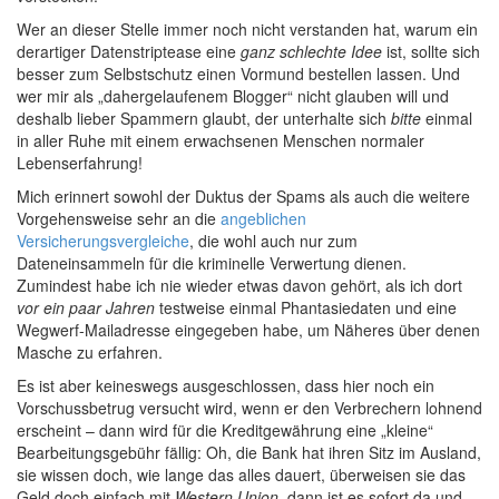
Wer an dieser Stelle immer noch nicht verstanden hat, warum ein
derartiger Datenstriptease eine
ganz schlechte Idee
ist, sollte sich
besser zum Selbstschutz einen Vormund bestellen lassen. Und
wer mir als „dahergelaufenem Blogger“ nicht glauben will und
deshalb lieber Spammern glaubt, der unterhalte sich
bitte
einmal
in aller Ruhe mit einem erwachsenen Menschen normaler
Lebenserfahrung!
Mich erinnert sowohl der Duktus der Spams als auch die weitere
Vorgehensweise sehr an die
angeblichen
Versicherungsvergleiche
, die wohl auch nur zum
Dateneinsammeln für die kriminelle Verwertung dienen.
Zumindest habe ich nie wieder etwas davon gehört, als ich dort
vor ein paar Jahren
testweise einmal Phantasiedaten und eine
Wegwerf-Mailadresse eingegeben habe, um Näheres über denen
Masche zu erfahren.
Es ist aber keineswegs ausgeschlossen, dass hier noch ein
Vorschussbetrug versucht wird, wenn er den Verbrechern lohnend
erscheint – dann wird für die Kreditgewährung eine „kleine“
Bearbeitungsgebühr fällig: Oh, die Bank hat ihren Sitz im Ausland,
sie wissen doch, wie lange das alles dauert, überweisen sie das
Geld doch einfach mit
Western Union
, dann ist es sofort da und