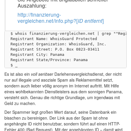
Auszahlung:
http://finanzierung-
vergleichen.net/info.php?[
ID entfernt
]
$ whois finanzierung-vergleichen.net | grep "^Regist
Registrant Name: WhoisGuard Protected

Registrant Organization: WhoisGuard, Inc.

Registrant Street: P.O. Box 0823-03411 

Registrant City: Panama

Registrant State/Province: Panama

Es ist also ein
voll seriöser
Darlehensvergleichsdienst, der nicht
nur auf illegale und asoziale Spam als Reklamemittel setzt,
sondern auch lieber völlig anonym im Internet auftritt. Mit Hilfe
eines wohlbekannten Dienstleisters aus dem sonnigen Panama,
versteht sich. Genau die richtige Grundlage, um irgendwas mit
Geld zu machen.
Der Spammer legt großen Wert darauf, seine Datenbank ein
bisschen zu bereinigen. Der Link aus der Spam ist ohne
angehängte ID nicht benutzbar, sondern führt auf einen HTTP-
Fehler 400 (Bad Request). Mit der angehängten ID – damit wird