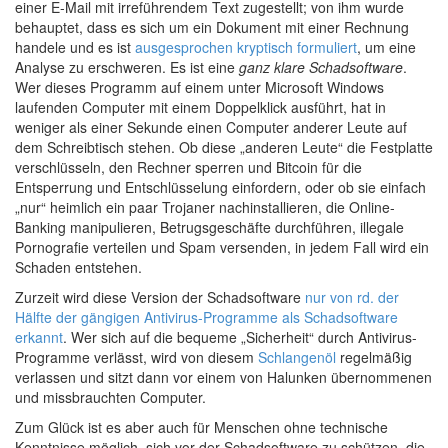
einer E-Mail mit irreführendem Text zugestellt; von ihm wurde
behauptet, dass es sich um ein Dokument mit einer Rechnung
handele und es ist
ausgesprochen kryptisch formuliert
, um eine
Analyse zu erschweren. Es ist eine
ganz klare Schadsoftware
.
Wer dieses Programm auf einem unter Microsoft Windows
laufenden Computer mit einem Doppelklick ausführt, hat in
weniger als einer Sekunde einen Computer anderer Leute auf
dem Schreibtisch stehen. Ob diese „anderen Leute“ die Festplatte
verschlüsseln, den Rechner sperren und Bitcoin für die
Entsperrung und Entschlüsselung einfordern, oder ob sie einfach
„nur“ heimlich ein paar Trojaner nachinstallieren, die Online-
Banking manipulieren, Betrugsgeschäfte durchführen, illegale
Pornografie verteilen und Spam versenden, in jedem Fall wird ein
Schaden entstehen.
Zurzeit wird diese Version der Schadsoftware
nur von rd. der
Hälfte der gängigen Antivirus-Programme als Schadsoftware
erkannt
. Wer sich auf die bequeme „Sicherheit“ durch Antivirus-
Programme verlässt, wird von diesem
Schlangenöl
regelmäßig
verlassen und sitzt dann vor einem von Halunken übernommenen
und missbrauchten Computer.
Zum Glück ist es aber auch für Menschen ohne technische
Kenntnisse möglich, sich vor der Schadsoftware zu schützen, die