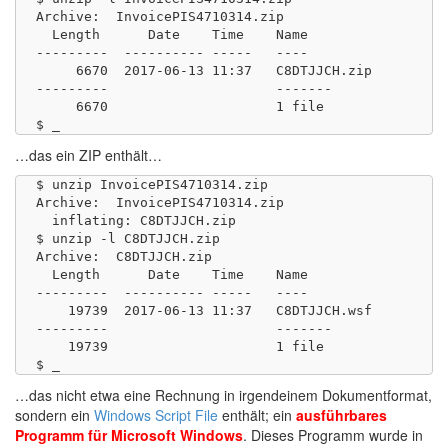
Archive:  InvoicePIS4710314.zip

  Length      Date    Time    Name

---------  ---------- -----   ----

     6670  2017-06-13 11:37   C8DTJJCH.zip

---------                     -------

     6670                     1 file

…das ein ZIP enthält…
$ unzip InvoicePIS4710314.zip 

Archive:  InvoicePIS4710314.zip

  inflating: C8DTJJCH.zip 

$ unzip -l C8DTJJCH.zip

Archive:  C8DTJJCH.zip

  Length      Date    Time    Name

---------  ---------- -----   ----

    19739  2017-06-13 11:37   C8DTJJCH.wsf

---------                     -------

    19739                     1 file

…das nicht etwa eine Rechnung in irgendeinem Dokumentformat,
sondern ein
Windows Script File
enthält; ein
ausführbares
Programm für Microsoft Windows
. Dieses Programm wurde in