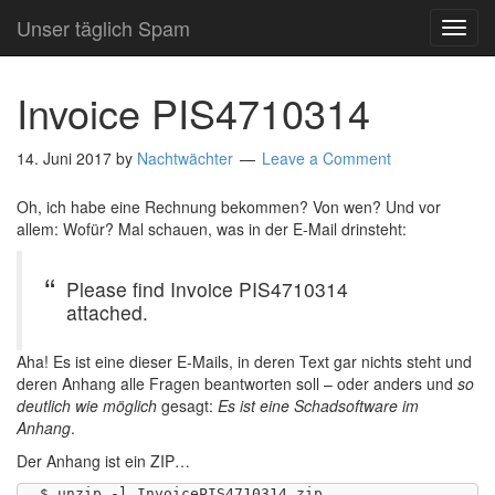
Unser täglich Spam
TOG
NAVI
Invoice PIS4710314
14. Juni 2017
by
Nachtwächter
Leave a Comment
Oh, ich habe eine Rechnung bekommen? Von wen? Und vor
allem: Wofür? Mal schauen, was in der E-Mail drinsteht:
Please find Invoice PIS4710314
attached.
Aha! Es ist eine dieser E-Mails, in deren Text gar nichts steht und
deren Anhang alle Fragen beantworten soll – oder anders und
so
deutlich wie möglich
gesagt:
Es ist eine Schadsoftware im
Anhang
.
Der Anhang ist ein ZIP…
$ unzip -l InvoicePIS4710314.zip 
