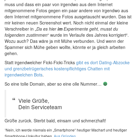
muss und dass ein paar von irgendwo aus dem Internet
mitgenommene Fotos gegen ein paar andere von irgendwo aus
dem Internet mitgenommene Fotos ausgetauscht wurden. Das ist
mir keinen neuen Screenshot wert. Noch nicht einmal der kleine
Verschreiber in „
Da es hier
im
Experimente geht, musst du
folgendem zustimmen
“ wurde im Verlaufe des Jahres korrigiert².
Wozu auch? Das wäre ja mit Mühe verbunden. Und wenn der
Spammer sich Mühe geben wollte, könnte er ja gleich arbeiten
gehen.
Statt irgendwelcher Ficki-Ficki-Tricks
gibt es dort Dating-Abzocke
und grenzbetrügerisches kostenpflichtiges Chatten mit
irgendwelchen Bots
.
So eine tolle Domain, aber so eine olle Nummer…
Viele Grüße,
Dein Serviceteam
Grüße zurück. Sterbt bald, einsam und schmerzhaft!
¹Nein, ich werde niemals ein „Smartphone“ heutiger Machart und heutiger
Smartphone-Unkultur haben.
Aus Gründen
.