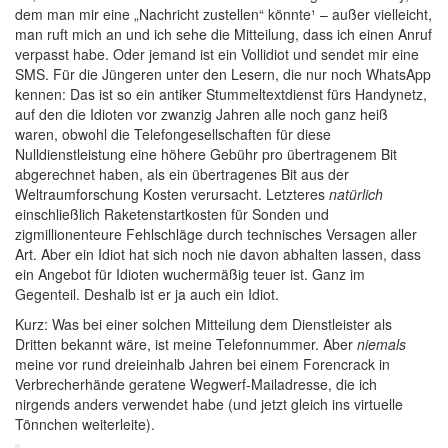
dem man mir eine „Nachricht zustellen“ könnte¹ – außer vielleicht,
man ruft mich an und ich sehe die Mitteilung, dass ich einen Anruf
verpasst habe. Oder jemand ist ein Vollidiot und sendet mir eine
SMS. Für die Jüngeren unter den Lesern, die nur noch WhatsApp
kennen: Das ist so ein antiker Stummeltextdienst fürs Handynetz,
auf den die Idioten vor zwanzig Jahren alle noch ganz heiß
waren, obwohl die Telefongesellschaften für diese
Nulldienstleistung eine höhere Gebühr pro übertragenem Bit
abgerechnet haben, als ein übertragenes Bit aus der
Weltraumforschung Kosten verursacht. Letzteres
natürlich
einschließlich Raketenstartkosten für Sonden und
zigmillionenteure Fehlschläge durch technisches Versagen aller
Art. Aber ein Idiot hat sich noch nie davon abhalten lassen, dass
ein Angebot für Idioten wuchermäßig teuer ist. Ganz im
Gegenteil. Deshalb ist er ja auch ein Idiot.
Kurz: Was bei einer solchen Mitteilung dem Dienstleister als
Dritten bekannt wäre, ist meine Telefonnummer. Aber
niemals
meine vor rund dreieinhalb Jahren bei einem Forencrack in
Verbrecherhände geratene Wegwerf-Mailadresse, die ich
nirgends anders verwendet habe (und jetzt gleich ins virtuelle
Tönnchen weiterleite).