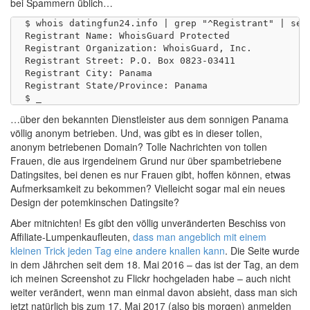
bei Spammern üblich…
$ whois datingfun24.info | grep "^Registrant" | sed 
Registrant Name: WhoisGuard Protected

Registrant Organization: WhoisGuard, Inc.

Registrant Street: P.O. Box 0823-03411

Registrant City: Panama

Registrant State/Province: Panama

…über den bekannten Dienstleister aus dem sonnigen Panama
völlig anonym betrieben. Und, was gibt es in dieser tollen,
anonym betriebenen Domain? Tolle Nachrichten von tollen
Frauen, die aus irgendeinem Grund nur über spambetriebene
Datingsites, bei denen es nur Frauen gibt, hoffen können, etwas
Aufmerksamkeit zu bekommen? Vielleicht sogar mal ein neues
Design der potemkinschen Datingsite?
Aber mitnichten! Es gibt den völlig unveränderten Beschiss von
Affiliate-Lumpenkaufleuten,
dass man angeblich mit einem
kleinen Trick jeden Tag eine andere knallen kann
. Die Seite wurde
in dem Jährchen seit dem 18. Mai 2016 – das ist der Tag, an dem
ich meinen Screenshot zu Flickr hochgeladen habe – auch nicht
weiter verändert, wenn man einmal davon absieht, dass man sich
jetzt natürlich bis zum 17. Mai 2017 (also bis morgen) anmelden