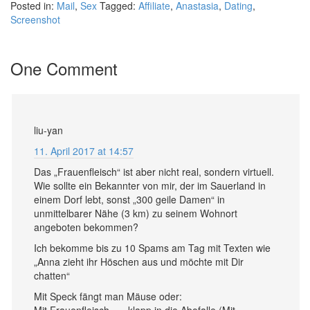
Posted in:
Mail
,
Sex
Tagged:
Affiliate
,
Anastasia
,
Dating
,
Screenshot
One Comment
liu-yan
11. April 2017 at 14:57
Das „Frauenfleisch“ ist aber nicht real, sondern virtuell.
Wie sollte ein Bekannter von mir, der im Sauerland in
einem Dorf lebt, sonst „300 geile Damen“ in
unmittelbarer Nähe (3 km) zu seinem Wohnort
angeboten bekommen?
Ich bekomme bis zu 10 Spams am Tag mit Texten wie
„Anna zieht ihr Höschen aus und möchte mit Dir
chatten“
Mit Speck fängt man Mäuse oder:
Mit Frauenfleisch —- klapp in die Abofalle (Mit