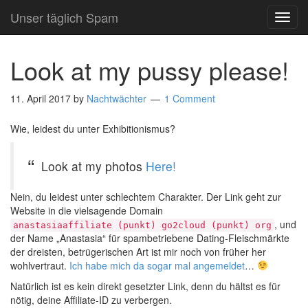
Unser täglich Spam
TOG
NAVI
Look at my pussy please!
11. April 2017
by
Nachtwächter
1 Comment
Wie, leidest du unter Exhibitionismus?
Look at my photos
Here!
Nein, du leidest unter schlechtem Charakter. Der Link geht zur
Website in die vielsagende Domain
, und
anastasiaaffiliate (punkt) go2cloud (punkt) org
der Name „Anastasia“ für spambetriebene Dating-Fleischmärkte
der dreisten, betrügerischen Art ist mir noch von früher her
wohlvertraut.
Ich habe mich da sogar mal angemeldet
…
Natürlich ist es kein direkt gesetzter Link, denn du hältst es für
nötig, deine Affiliate-ID zu verbergen.