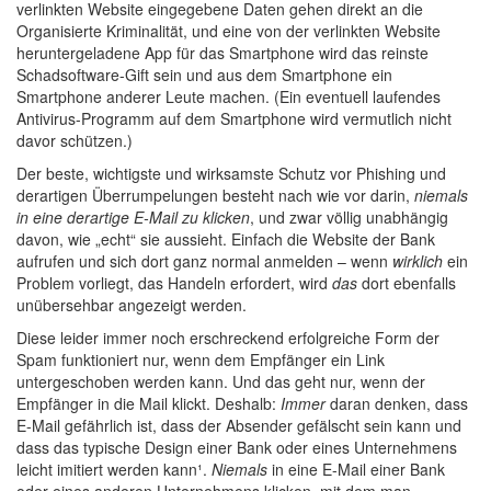
verlinkten Website eingegebene Daten gehen direkt an die
Organisierte Kriminalität, und eine von der verlinkten Website
heruntergeladene App für das Smartphone wird das reinste
Schadsoftware-Gift sein und aus dem Smartphone ein
Smartphone anderer Leute machen. (Ein eventuell laufendes
Antivirus-Programm auf dem Smartphone wird vermutlich nicht
davor schützen.)
Der beste, wichtigste und wirksamste Schutz vor Phishing und
derartigen Überrumpelungen besteht nach wie vor darin,
niemals
in eine derartige E-Mail zu klicken
, und zwar völlig unabhängig
davon, wie „echt“ sie aussieht. Einfach die Website der Bank
aufrufen und sich dort ganz normal anmelden – wenn
wirklich
ein
Problem vorliegt, das Handeln erfordert, wird
das
dort ebenfalls
unübersehbar angezeigt werden.
Diese leider immer noch erschreckend erfolgreiche Form der
Spam funktioniert nur, wenn dem Empfänger ein Link
untergeschoben werden kann. Und das geht nur, wenn der
Empfänger in die Mail klickt. Deshalb:
Immer
daran denken, dass
E-Mail gefährlich ist, dass der Absender gefälscht sein kann und
dass das typische Design einer Bank oder eines Unternehmens
leicht imitiert werden kann¹.
Niemals
in eine E-Mail einer Bank