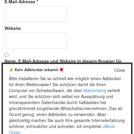
E-Mail-Adresse
*
Website
Name, E-Mail-Adresse und Website in diesem Browser für
meinen nächsten Kommentar speichern.
Kein Adblocker erkannt
Close
Bitte installieren Sie so schnell wie möglich einen Adblocker
für ihren Webbrowser! Sie schützen damit die Ihren
Computer vor Schadsoftware, die über
Malvertising
verteilt
wird, und Sie schützen sich selbst vor Ausspähung und
intransparentem Datenhandel durch halbseiden bis
grenzkriminell vorgehende Wirtschaftsunternehmen. Das ist
Grund genug, einen Adblocker zu verwenden. Aber
Copyright © 2026 Unser täglich Spam.
gleichzeitig machen Sie auch Ihre gesamte Interneterfahrung
Mobile
WordPress Theme by themehall.com
schöner, erfreulicher und schneller. Ich empfehle
uBlock
Origin
.