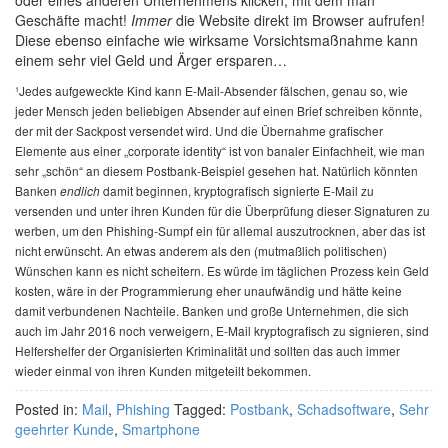
oder eines anderen Unternehmens klicken, mit dem man
Geschäfte macht!
Immer
die Website direkt im Browser aufrufen!
Diese ebenso einfache wie wirksame Vorsichtsmaßnahme kann
einem sehr viel Geld und Ärger ersparen…
¹Jedes aufgeweckte Kind kann E-Mail-Absender fälschen, genau so, wie
jeder Mensch jeden beliebigen Absender auf einen Brief schreiben könnte,
der mit der Sackpost versendet wird. Und die Übernahme grafischer
Elemente aus einer „corporate identity“ ist von banaler Einfachheit, wie man
sehr „schön“ an diesem Postbank-Beispiel gesehen hat. Natürlich könnten
Banken
damit beginnen, kryptografisch signierte E-Mail zu
endlich
versenden und unter ihren Kunden für die Überprüfung dieser Signaturen zu
werben, um den Phishing-Sumpf ein für allemal auszutrocknen, aber das ist
nicht erwünscht. An etwas anderem als den (mutmaßlich politischen)
Wünschen kann es nicht scheitern. Es würde im täglichen Prozess kein Geld
kosten, wäre in der Programmierung eher unaufwändig und hätte keine
damit verbundenen Nachteile. Banken und große Unternehmen, die sich
auch im Jahr 2016 noch verweigern, E-Mail kryptografisch zu signieren, sind
Helfershelfer der Organisierten Kriminalität und sollten das auch immer
wieder einmal von ihren Kunden mitgeteilt bekommen.
Posted in:
Mail
,
Phishing
Tagged:
Postbank
,
Schadsoftware
,
Sehr
geehrter Kunde
,
Smartphone