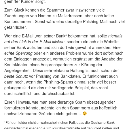
geehrter Kunde“ sorgt.
Zum Glück kennen die Spammer zwar inzwischen viele
Zuordnungen von Namen zu Mailadressen, aber noch keine
Kontonummern. Sonst wäre eine derartige Phishing-Mail noch viel
gefährlicher.
Wer eine E-Mail „von seiner Bank“ bekommen hat, sollte
niemals
auf den Link in der E-Mail klicken
, sondern einfach die Website
seiner Bank aufrufen und sich dort wie gewohnt anmelden. Eine
echte Sperrung
oder ein anderes Problem würde dort sofort nach
dem Einloggen angezeigt, vermutlich ergänzt um die Angabe der
Kontaktdaten eines Ansprechpartners zur Klärung der
Angelegenheit. Diese sehr einfache Haltung ist auch schon der
beste Schutz
vor Phishing von Bankdaten. Er funktioniert auch
dann noch, wenn die Phishing-Spams einmal sehr viel besser
gelungen sind als das mir vorliegende Beispiel, das recht
durchschnittlich und durchschaubar ist.
Einen Hinweis, wie man eine derartige Spam überzeugender
formulieren könnte, möchte ich den Spammern aus hoffentlich
nachvollziehbaren Gründen nicht geben…
¹Für den leider nicht unwahrscheinlichen Fall, dass die Deutsche Bank
demnächst mal wieder die Struktur ihrer Website auf den Kopf stellen und