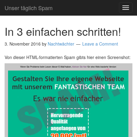
Unser täglich Spam
TOG
NAVI
In 3 einfachen schritten!
3. November 2016
by
Nachtwächter
Leave a Comment
Von dieser HTML-formatierten Spam gibts hier einen Screenshot: