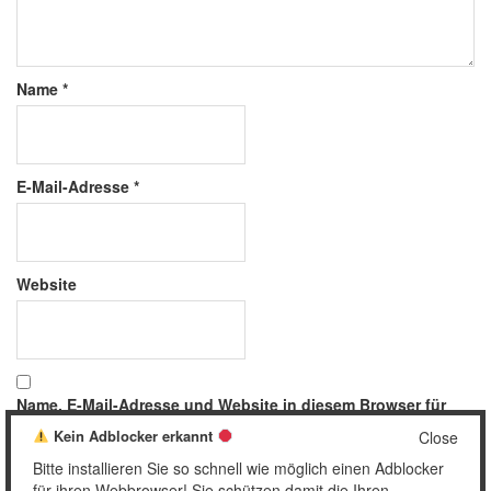
Name
*
E-Mail-Adresse
*
Website
Name, E-Mail-Adresse und Website in diesem Browser für
meinen nächsten Kommentar speichern.
Kein Adblocker erkannt
Close
Bitte installieren Sie so schnell wie möglich einen Adblocker
für ihren Webbrowser! Sie schützen damit die Ihren