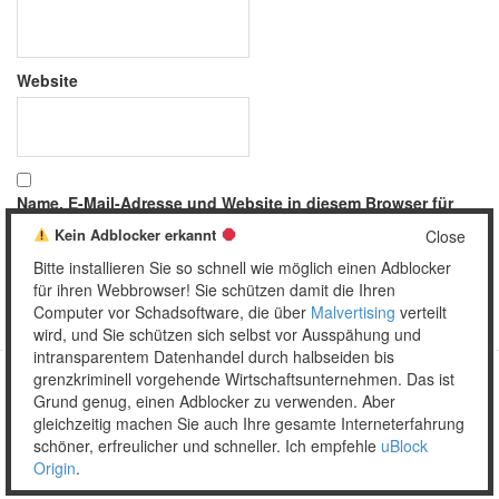
Website
Name, E-Mail-Adresse und Website in diesem Browser für
meinen nächsten Kommentar speichern.
Kein Adblocker erkannt
Close
Bitte installieren Sie so schnell wie möglich einen Adblocker
für ihren Webbrowser! Sie schützen damit die Ihren
Computer vor Schadsoftware, die über
Malvertising
verteilt
wird, und Sie schützen sich selbst vor Ausspähung und
intransparentem Datenhandel durch halbseiden bis
grenzkriminell vorgehende Wirtschaftsunternehmen. Das ist
Grund genug, einen Adblocker zu verwenden. Aber
Copyright © 2026 Unser täglich Spam.
gleichzeitig machen Sie auch Ihre gesamte Interneterfahrung
Mobile
WordPress Theme by themehall.com
schöner, erfreulicher und schneller. Ich empfehle
uBlock
Origin
.