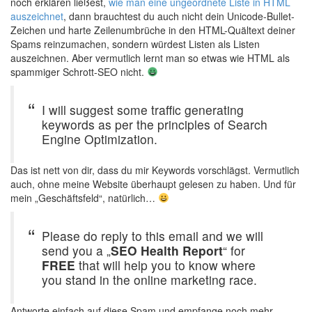
noch erklären ließest,
wie man eine ungeordnete Liste in HTML
auszeichnet
, dann brauchtest du auch nicht dein Unicode-Bullet-
Zeichen und harte Zeilenumbrüche in den HTML-Quältext deiner
Spams reinzumachen, sondern würdest Listen als Listen
auszeichnen. Aber vermutlich lernt man so etwas wie HTML als
spammiger Schrott-SEO nicht.
I will suggest some traffic generating
keywords as per the principles of Search
Engine Optimization.
Das ist nett von dir, dass du mir Keywords vorschlägst. Vermutlich
auch, ohne meine Website überhaupt gelesen zu haben. Und für
mein „Geschäftsfeld“, natürlich…
Please do reply to this email and we will
send you a „
SEO Health Report
“ for
FREE
that will help you to know where
you stand in the online marketing race.
Antworte einfach auf diese Spam und empfange noch mehr