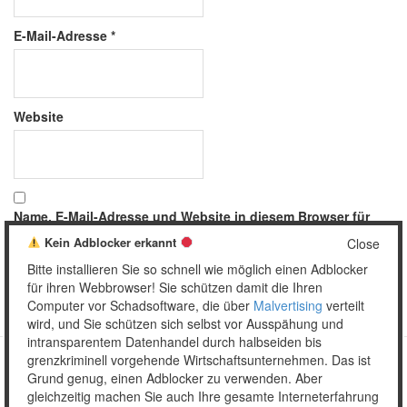
E-Mail-Adresse
*
Website
Name, E-Mail-Adresse und Website in diesem Browser für
meinen nächsten Kommentar speichern.
Kein Adblocker erkannt
Close
Bitte installieren Sie so schnell wie möglich einen Adblocker
für ihren Webbrowser! Sie schützen damit die Ihren
Computer vor Schadsoftware, die über
Malvertising
verteilt
wird, und Sie schützen sich selbst vor Ausspähung und
intransparentem Datenhandel durch halbseiden bis
grenzkriminell vorgehende Wirtschaftsunternehmen. Das ist
Grund genug, einen Adblocker zu verwenden. Aber
Copyright © 2026 Unser täglich Spam.
gleichzeitig machen Sie auch Ihre gesamte Interneterfahrung
Mobile
WordPress Theme by themehall.com