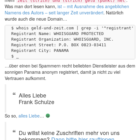
zeit (strich) und (strich) geld (punkt) net
Was man dort lesen kann,
ist – mit Ausnahme des angeblichen
Namens des Autors – seit langer Zeit unverändert
. Natürlich
wurde auch die neue Domain…
$ whois geld-und-zeit.com | grep -i '^registrant' | 
Registrant Name: WHOISGUARD PROTECTED

Registrant Organization: WHOISGUARD, INC.

Registrant Street: P.O. BOX 0823-03411

Registrant City: PANAMA

…über einen bei Spammern recht beliebten Dienstleister aus dem
sonnigen Panama anonym registriert, damit ja nicht zu viel
Vertrauen aufkommt.
Alles Liebe
Frank Schulze
So so,
alles Liebe
…
Du willst keine Zuschriften mehr von uns
bekommen?
Dann bitte hier rauftippen
.