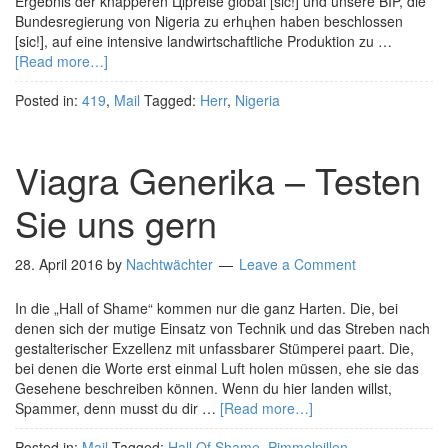
Ergebnis der knapperen Цlpreise global [sic!] und unsere BIP, die
Bundesregierung von Nigeria zu erhцhen haben beschlossen
[sic!], auf eine intensive landwirtschaftliche Produktion zu …
[Read more…]
Posted in:
419
,
Mail
Tagged:
Herr
,
Nigeria
Viagra Generika – Testen
Sie uns gern
28. April 2016
by
Nachtwächter
Leave a Comment
In die „Hall of Shame“ kommen nur die ganz Harten. Die, bei
denen sich der mutige Einsatz von Technik und das Streben nach
gestalterischer Exzellenz mit unfassbarer Stümperei paart. Die,
bei denen die Worte erst einmal Luft holen müssen, ehe sie das
Gesehene beschreiben können. Wenn du hier landen willst,
Spammer, denn musst du dir …
[Read more…]
Posted in:
Mail
Tagged:
Hall Of Shame
,
Pimmelpillen