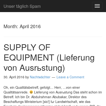
Unser täglich Spam
TOG
NAVI
Month:
April 2016
SUPPLY OF
EQUIPMENT (Lieferung
von Ausrьstung)
30. April 2016
by
Nachtwächter
Leave a Comment
Oh, ein Qualitätsbetreff, gefolgt… Herr, …von einer
Qualitätsanrede.
Lieferung von Ausrьstung Das steht schon im
Betreff. Ich bin Dr. Abdulrahman Abubakar, Direktor des
Beschaffungs Ministerium [sic!] fьr Landwirtschaft, wie das