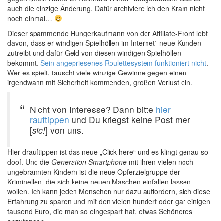
auch die einzige Änderung. Dafür archiviere ich den Kram nicht
noch einmal…
Dieser spammende Hungerkaufmann von der Affiliate-Front lebt
davon, dass er windigen Spielhöllen im Internet¹ neue Kunden
zutreibt und dafür Geld von diesen windigen Spielhöllen
bekommt.
Sein angepriesenes Roulettesystem funktioniert nicht
.
Wer es spielt, tauscht viele winzige Gewinne gegen einen
irgendwann mit Sicherheit kommenden, großen Verlust ein.
Nicht von Interesse? Dann bitte
hier
rauftippen
und Du kriegst keine Post mer
[
sic!
] von uns.
Hier drauftippen ist das neue „Click here“ und es klingt genau so
doof. Und die
Generation Smartphone
mit ihren vielen noch
ungebrannten Kindern ist die neue Opferzielgruppe der
Kriminellen, die sich keine neuen Maschen einfallen lassen
wollen. Ich kann jeden Menschen nur dazu auffordern, sich diese
Erfahrung zu sparen und mit den vielen hundert oder gar einigen
tausend Euro, die man so eingespart hat, etwas Schöneres
anzufangen.