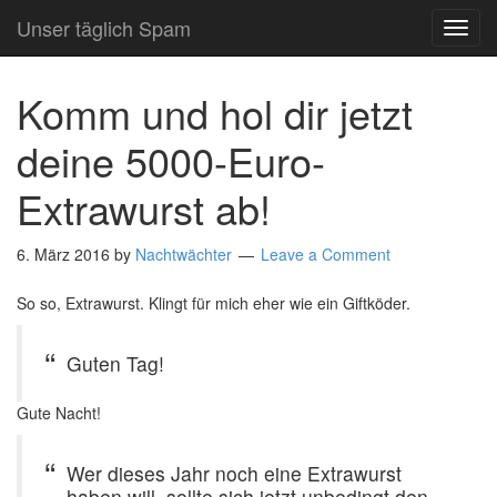
Unser täglich Spam
TOG
NAVI
Komm und hol dir jetzt
deine 5000-Euro-
Extrawurst ab!
6. März 2016
by
Nachtwächter
Leave a Comment
So so, Extrawurst. Klingt für mich eher wie ein Giftköder.
Guten Tag!
Gute Nacht!
Wer dieses Jahr noch eine Extrawurst
haben will, sollte sich jetzt unbedingt den