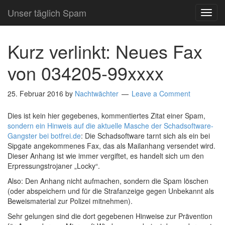
Unser täglich Spam
TOG
NAVI
Kurz verlinkt: Neues Fax
von 034205-99xxxx
25. Februar 2016
by
Nachtwächter
Leave a Comment
Dies ist kein hier gegebenes, kommentiertes Zitat einer Spam,
sondern ein Hinweis auf die aktuelle Masche der Schadsoftware-
Gangster bei botfrei.de
: Die Schadsoftware tarnt sich als ein bei
Sipgate angekommenes Fax, das als Mailanhang versendet wird.
Dieser Anhang ist wie immer vergiftet, es handelt sich um den
Erpressungstrojaner „Locky“.
Also: Den Anhang nicht aufmachen, sondern die Spam löschen
(oder abspeichern und für die Strafanzeige gegen Unbekannt als
Beweismaterial zur Polizei mitnehmen).
Sehr gelungen sind die dort gegebenen Hinweise zur Prävention