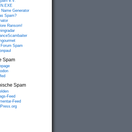
spam e.V.
IN.EXE
 Name Generator
das Spam?
nator
ore Ransom!
hingradar
nceScambaiter
mgourmet
 Forum Spam
fonpaul
e Spam
epage
odon
lfed
nische Spam
lden
rags-Feed
entar-Feed
Press.org