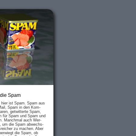
 die Spam
s hier ist Spam. Spam aus
Mail, Spam in den Kom­
aren, ge­twit­ter­te Spam,
 für Spam und Spam und
. Manch­mal auch Wer­
, um die Spam ab­wechs­
­reich­er zu mach­en. Aber
ber­wiegt die Spam, ob