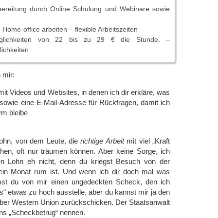
bereitung durch Online Schulung und Webinare sowie
Home-office arbeiten – flexible Arbeitszeiten
öglichkeiten von 22 bis zu 29 € die Stunde. –
ichkeiten
 mir:
mit Videos und Websites, in denen ich dir erkläre, was
 sowie eine E-Mail-Adresse für Rückfragen, damit ich
ym bleibe
ohn, von dem Leute, die
richtige Arbeit
mit viel „Kraft
en, oft nur träumen können. Aber keine Sorge, ich
nen Lohn eh nicht, denn du kriegst Besuch von der
 ein Monat rum ist. Und wenn ich dir doch mal was
st du von mir einen ungedeckten Scheck, den ich
ss“ etwas zu hoch ausstelle, aber du kannst mir ja den
er Western Union zurückschicken. Der Staatsanwalt
ens „Scheckbetrug“ nennen.