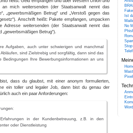
Konto heißt: Geld empfangen und über
Western Union und
Anti
BRA
n mich weitersenden (der Staatsanwalt nennt das
Fake
e“, „gewerbsmäßigen Betrug“ und „Verstoß gegen das
Ist 
lgesetz“). Anschrift heißt: Pakete empfangen, umpacken
Maili
e Adresse weitersenden (der Staatsanwalt nennt das
No M
Phis
nd „gewerbsmäßigen Betrug“).
Roma
Spa
Stop
hre Aufgaben, auch unter schwierigen und manchmal
Tele
Abläufen, sind Zielstrebig und sorgfältig, dann sind das
e Bedingungen Ihre Bewerbungsinformationen an uns
Mein
Hom
Mast
Pixe
st, dass du glaubst, mit einer anonym formulierten,
Tech
e ein toller und legaler Job, dann bist du genau der
Anme
türlich auch ein paar Anforderungen:
Eint
Komm
Word
rungen:
rfahrungen in der Kundenbetreuung, z.B. in den
enter oder Dienstleistung