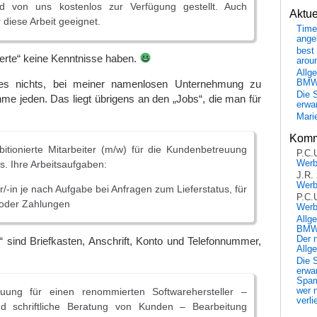
rd von uns kostenlos zur Verfügung gestellt. Auch
Aktu
 diese Arbeit geeignet.
Time
ange
best 
rte“ keine Kenntnisse haben.
arou
Allg
es nichts, bei meiner namenlosen Unternehmung zu
BM
Die 
hme jeden. Das liegt übrigens an den „Jobs“, die man für
erwar
Mari
Komm
itionierte Mitarbeiter (m/w) für die Kundenbetreuung
P.C.
Wer
. Ihre Arbeitsaufgaben:
J.R.
Wer
r/-in je nach Aufgabe bei Anfragen zum Lieferstatus, für
P.C.
oder Zahlungen
Wer
Allg
BMW 
Der 
“ sind Briefkasten, Anschrift, Konto und Telefonnummer,
Allg
Die 
erwar
Spa
uung für einen renommierten Softwarehersteller –
wer n
verli
nd schriftliche Beratung von Kunden – Bearbeitung