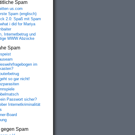
itliche Spam
bitten us.com
erste Spam (englisch)
fick 2.0: Spaß mit Spam
 what i did for Mariya
baiter
, Internetbetrug und
tige WWW Abzocke
ahe Spam
speist
auseam
eswehrfragebogen im
fkasten?
uterbetrug
geht so gar nicht!
nzparasiten
nnspiele
belmatsch
mein Passwort sicher?
ber Internetkriminalität
s
aner-Board
bung
s gegen Spam