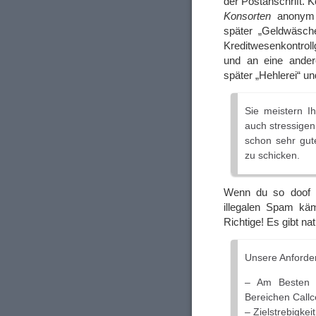
der Postanschrift. 
Konsorten
anonym a
später „Geldwäsch
Kreditwesenkontrol
und an eine ander
später „Hehlerei“ u
Sie meistern I
auch stressigen 
schon sehr gut
zu schicken.
Wenn du so doof bi
illegalen Spam käm
Richtige! Es gibt na
Unsere Anforde
– Am Besten E
Bereichen Callc
– Zielstrebigkeit