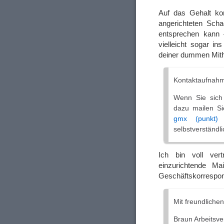
Auf das Gehalt k
angerichteten Sch
entsprechen kann –
vielleicht sogar i
deiner dummen Mithi
Kontaktaufnahm
Wenn Sie sich 
dazu mailen S
gmx (punkt)
selbstverständli
Ich bin voll ver
einzurichtende Ma
Geschäftskorrespo
Mit freundliche
Braun Arbeitsve