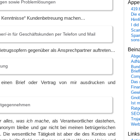
agen sowie Problemlösungen
Appet
419.
Die 
te Kenntnisse“ Kundenbetreuung machen…
Hirn
I did
Scam
er/-in für Geschäftskunden per Telefon und Mail
Spam
sons
Bein
trugsopfern gegenüber als Ansprechpartner auftreten…
Abge
AdN
tung
Bund
Brie
Comp
einen Brief oder Vertrag von mir ausdrucken und
Das 
Fina
Gewi
Gnob
Ist 
entgegennehmen
Ratge
SEO
Troj
ür alles, was ich mache
, als Verantwortlicher dastehen,
Wer
 anonym
bleibe und gar nicht bei meinen betrügerischen
Link
. Die wesentliche Tätigkeit ist aber die des Kontos und