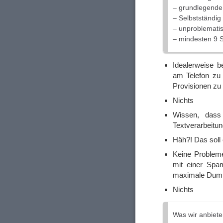
– grundlegende 
– Selbstständig
– unproblemati
– mindesten 9 
Idealerweise 
am Telefon zu 
Provisionen z
Nichts
Wissen, dass
Textverarbeitun
Häh?! Das soll 
Keine Problem
mit einer Spa
maximale Dumm
Nichts
Was wir anbiet