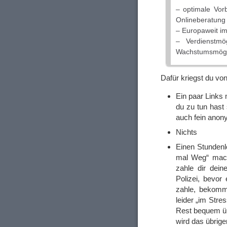
– optimale Vor
Onlineberatung
– Europaweit im 
– Verdienstm
Wachstumsmögl
Dafür kriegst du von
Ein paar Links 
du zu tun hast
auch fein anon
Nichts
Einen Stundenl
mal Weg“ mach
zahle dir dei
Polizei, bevor
zahle, bekomm
leider „im Stre
Rest bequem üb
wird das übrig