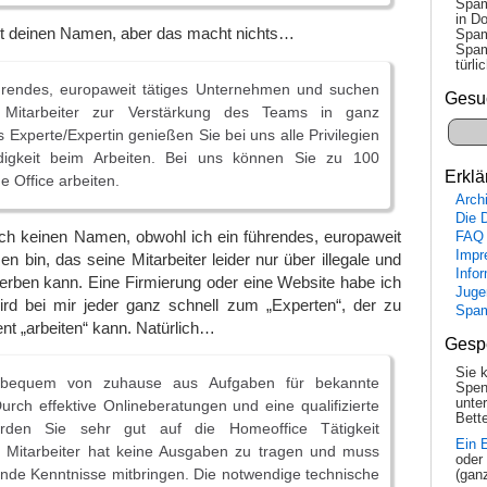
Spam
in Do
ht deinen Namen, aber das macht nichts…
Spam
Spam
tür­l
ührendes, europaweit tätiges Unternehmen und suchen
Gesu
 Mitarbeiter zur Verstärkung des Teams in ganz
s Experte/Expertin genießen Sie bei uns alle Privilegien
ndigkeit beim Arbeiten. Bei uns können Sie zu 100
Erklä
 Office arbeiten.
Arch
Die 
h keinen Namen, obwohl ich ein führendes, europaweit
FAQ
Impr
n bin, das seine Mitarbeiter leider nur über illegale und
Info
rben kann. Eine Firmierung oder eine Website habe ich
Juge
wird bei mir jeder ganz schnell zum „Experten“, der zu
Spa
ent „arbeiten“ kann. Natürlich…
Gesp
Sie 
 bequem von zuhause aus Aufgaben für bekannte
Spen
unte
ch effektive Onlineberatungen und eine qualifizierte
Bette
rden Sie sehr gut auf die Homeoffice Tätigkeit
Ein 
er Mitarbeiter hat keine Ausgaben zu tragen und muss
oder
nde Kenntnisse mitbringen. Die notwendige technische
(gan