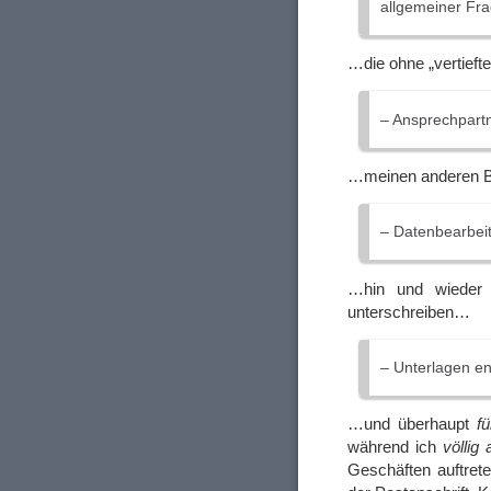
allgemeiner Fr
…die ohne „vertief
– Ansprechpartn
…meinen anderen Be
– Datenbearbei
…hin und wieder 
unterschreiben…
– Unterlagen 
…und überhaupt
f
während ich
völlig
Geschäften auftrete