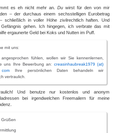
ommt es eh nicht mehr an.
Du
wirst für den von mir
aden – der durchaus einem sechsstelligen Eurobetrag
 schließlich in voller Höhe zivilrechtlich haften. Und
ns Gefängnis gehen. Ich hingegen, ich verbrate das mit
lfe ergaunerte Geld bei Koks und Nutten im Puff.
e mit uns:
angesprochen fühlen, wollen wir Sie kennenlernen,
ie uns Ihre Bewerbung an:
creasinhaubreak1979 (at)
 com
Ihre persönlichen Daten behandeln wir
ch vertraulich.
traulich! Und benutze nur kostenlos und anonym
iladressen bei irgendwelchen Freemailern für meine
ndenz.
n Grüßen
rmittlung