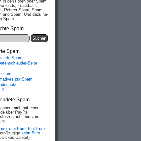
 in den Fo­ren oder Spam
wn­loads, Track­back-
, Re­fe­rer-Spam, Spam,
 und Spam. Und da­zu na­
ich Spam.
chte Spam
rte Spam
ivierte Spam
Datenschleuder-Seite
essum
rmatives zur Spam
ndschutz
m?
endete Spam
können mich mit einer
de über PayPal
rstützen, ich lebe vom
ln:
Euro
,
drei Euro
,
fünf Euro
 großzügige
zehn Euro
z dickes Danke!)