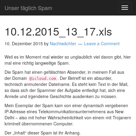
Unser täglich Spam
TOG
NAVI
10.12.2015_13_17.xls
10. Dezember 2015
by
Nachtwächter
Leave a Comment
Weil es im Moment mal wieder so unglaublich viel davon gibt, hier
mal eine richtig langweilige Spam.
Die Spam hat einen gefälschten Absender, in meinem Fall aus
der Domain
. Der Betreff ist ein absurder,
@icloud.com
technisch anmutender Dateiname. Es steht kein Text in der Mail,
so dass sich der Spammer der Aufgabe entledigt hat, sich eine
Anrede und irgendeine Geschichte ausdenken zu müssen.
Mein Exemplar der Spam kam von einer dynamisch vergebenen
IP-Adresse eines Telekommunikationsunternehmens aus New
Delhi – also mit hoher Wahrscheinlichkeit von einem mit Trojanern
kriminell übernommenen Computer.
Der „Inhalt“ dieser Spam ist ihr Anhang.