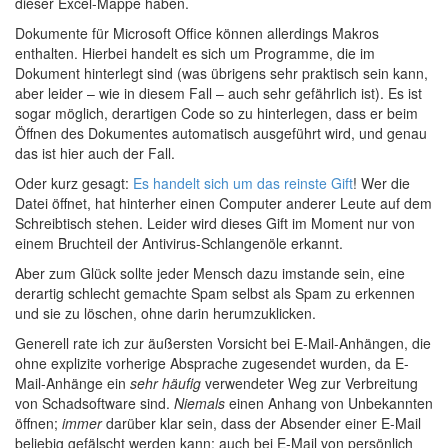
dieser Excel-Mappe haben.
Dokumente für Microsoft Office können allerdings Makros
enthalten. Hierbei handelt es sich um Programme, die im
Dokument hinterlegt sind (was übrigens sehr praktisch sein kann,
aber leider – wie in diesem Fall – auch sehr gefährlich ist). Es ist
sogar möglich, derartigen Code so zu hinterlegen, dass er beim
Öffnen des Dokumentes automatisch ausgeführt wird, und genau
das ist hier auch der Fall.
Oder kurz gesagt:
Es handelt sich um das reinste Gift
! Wer die
Datei öffnet, hat hinterher einen Computer anderer Leute auf dem
Schreibtisch stehen. Leider wird dieses Gift im Moment nur von
einem Bruchteil der Antivirus-Schlangenöle erkannt.
Aber zum Glück sollte jeder Mensch dazu imstande sein, eine
derartig schlecht gemachte Spam selbst als Spam zu erkennen
und sie zu löschen, ohne darin herumzuklicken.
Generell rate ich zur äußersten Vorsicht bei E-Mail-Anhängen, die
ohne explizite vorherige Absprache zugesendet wurden, da E-
Mail-Anhänge ein
sehr häufig
verwendeter Weg zur Verbreitung
von Schadsoftware sind.
Niemals
einen Anhang von Unbekannten
öffnen;
immer
darüber klar sein, dass der Absender einer E-Mail
beliebig gefälscht werden kann; auch bei E-Mail von persönlich