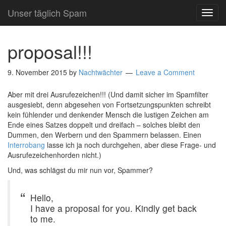
Unser täglich Spam
TOG
NAVI
proposal!!!
9. November 2015
by
Nachtwächter
Leave a Comment
Aber mit drei Ausrufezeichen!!! (Und damit sicher im Spamfilter
ausgesiebt, denn abgesehen von Fortsetzungspunkten schreibt
kein fühlender und denkender Mensch die lustigen Zeichen am
Ende eines Satzes doppelt und dreifach – solches bleibt den
Dummen, den Werbern und den Spammern belassen. Einen
Interrobang
lasse ich ja noch durchgehen, aber diese Frage- und
Ausrufezeichenhorden nicht.)
Und, was schlägst du mir nun vor, Spammer?
Hello,
I have a proposal for you. Kindly get back
to me.