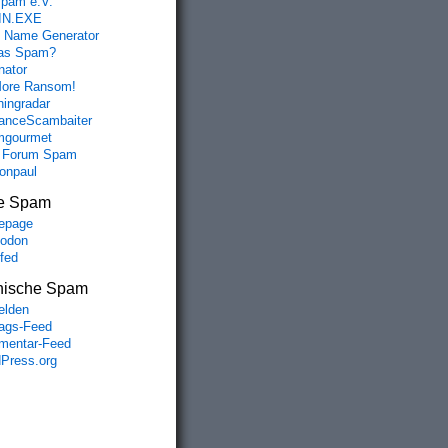
spam e.V.
IN.EXE
 Name Generator
das Spam?
nator
ore Ransom!
hingradar
nceScambaiter
mgourmet
 Forum Spam
fonpaul
e Spam
epage
odon
lfed
nische Spam
lden
rags-Feed
entar-Feed
Press.org