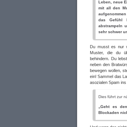
Leben, neue 
mit all den M
aufgenommen u
das Gefühl 
abstrampeln u
sehr schwer u
Du musst es nur wo
Muster, die du ü
behindern. Du lebs
neben den Bratwürs
bewegen wollen, st
ein! Sammel das Laub
asozialen Spam ins 
Dies führt zur 
„Geht es den
Blockaden nic