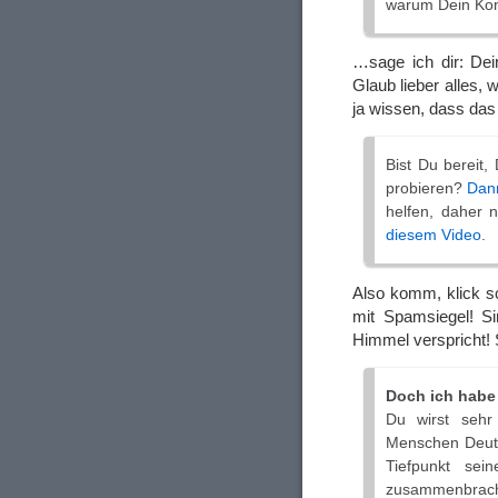
warum Dein Kont
…sage ich dir: Dei
Glaub lieber alles, 
ja wissen, dass das
Bist Du bereit
probieren?
Dann
helfen, daher 
diesem Video
.
Also komm, klick s
mit Spamsiegel! S
Himmel verspricht! 
Doch ich habe
Du wirst sehr
Menschen Deuts
Tiefpunkt se
zusammenbrach 