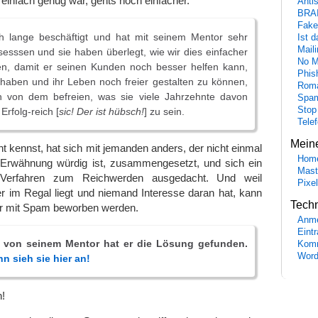
einfach genug war, gehts noch einfacher.
Anti
BRA
Fake
h lange beschäftigt und hat mit seinem Mentor sehr
Ist 
Maili
esssen und sie haben überlegt, wie wir dies einfacher
No M
en, damit er seinen Kunden noch besser helfen kann,
Phis
haben und ihr Leben noch freier gestalten zu können,
Roma
h von dem befreien, was sie viele Jahrzehnte davon
Spa
Stop
Erfolg-reich [
sic! Der ist hübsch!
] zu sein.
Tele
Mein
t kennst, hat sich mit jemanden anders, der nicht einmal
Hom
 Erwähnung würdig ist, zusammengesetzt, und sich ein
Mast
 Verfahren zum Reichwerden ausgedacht. Und weil
Pixe
r im Regal liegt und niemand Interesse daran hat, kann
Tech
ur mit Spam beworben werden.
Anme
Eint
e von seinem Mentor hat er die Lösung gefunden.
Komm
Word
n sieh sie hier an!
n!