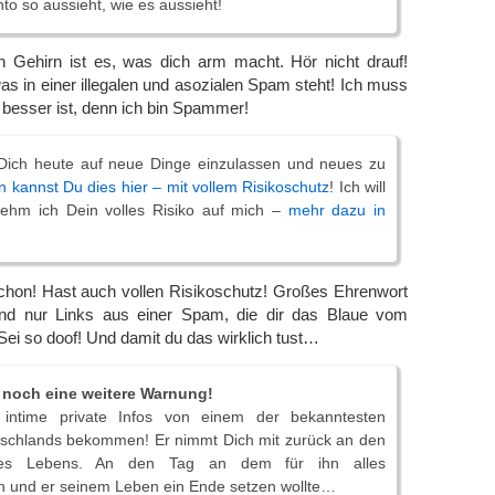
o so aussieht, wie es aussieht!
n Gehirn ist es, was dich arm macht. Hör nicht drauf!
was in einer illegalen und asozialen Spam steht! Ich muss
 besser ist, denn ich bin Spammer!
, Dich heute auf neue Dinge einzulassen und neues zu
 kannst Du dies hier – mit vollem Risikoschutz
! Ich will
nehm ich Dein volles Risiko auf mich –
mehr dazu in
chon! Hast auch vollen Risikoschutz! Großes Ehrenwort
ind nur Links aus einer Spam, die dir das Blaue vom
Sei so doof! Und damit du das wirklich tust…
 noch eine weitere Warnung!
 intime private Infos von einem der bekanntesten
chlands bekommen! Er nimmt Dich mit zurück an den
ines Lebens. An den Tag an dem für ihn alles
und er seinem Leben ein Ende setzen wollte…