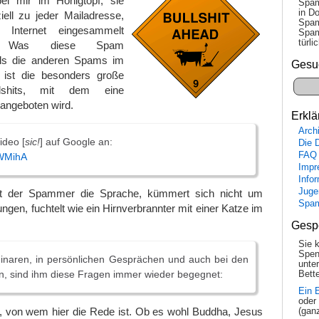
i mir im Honigtopf, sie
Spam
in Do
ell zu jeder Mailadresse,
Spam
 Internet eingesammelt
Spam
tür­l
. Was diese Spam
ls die anderen Spams im
Gesu
 ist die besonders große
lshits, mit dem eine
angeboten wird.
Erklä
Arch
ideo [
sic!
] auf Google an:
Die 
FAQ
bWMihA
Impr
Info
Juge
ft der Spammer die Sprache, kümmert sich nicht um
Spa
ngen, fuchtelt wie ein Hirnverbrannter mit einer Katze im
Gesp
Sie 
Spen
inaren, in persönlichen Gesprächen und auch bei den
unte
n, sind ihm diese Fragen immer wieder begegnet:
Bette
Ein 
oder
e, von wem hier die Rede ist. Ob es wohl Buddha, Jesus
(gan