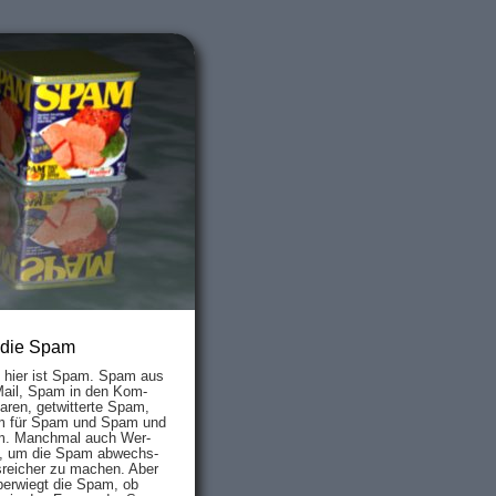
 die Spam
s hier ist Spam. Spam aus
Mail, Spam in den Kom­
aren, ge­twit­ter­te Spam,
 für Spam und Spam und
. Manch­mal auch Wer­
, um die Spam ab­wechs­
­reich­er zu mach­en. Aber
ber­wiegt die Spam, ob