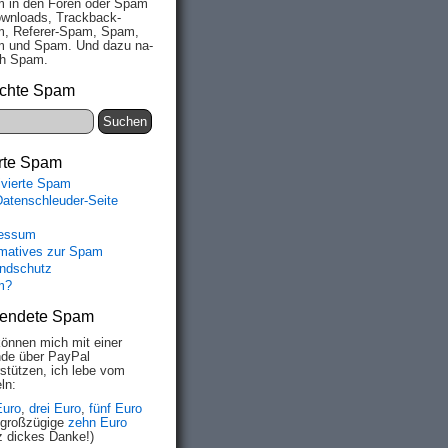
 in den Fo­ren oder Spam
wn­loads, Track­back-
, Re­fe­rer-Spam, Spam,
 und Spam. Und da­zu na­
ich Spam.
chte Spam
rte Spam
ivierte Spam
Datenschleuder-Seite
essum
rmatives zur Spam
ndschutz
m?
endete Spam
können mich mit einer
de über PayPal
rstützen, ich lebe vom
ln:
Euro
,
drei Euro
,
fünf Euro
 großzügige
zehn Euro
z dickes Danke!)