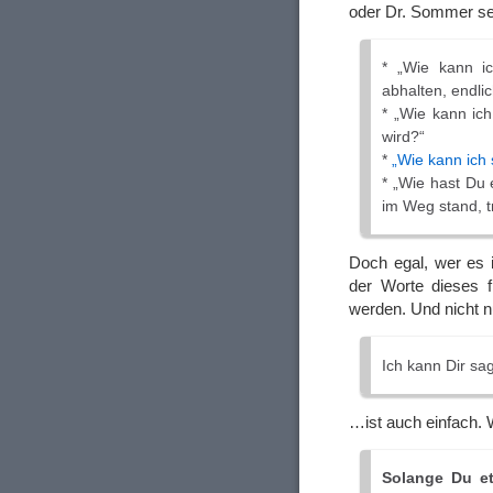
oder Dr. Sommer se
* „Wie kann ic
abhalten, endli
* „Wie kann ic
wird?“
*
„Wie kann ich s
* „Wie hast Du 
im Weg stand, t
Doch egal, wer es i
der Worte dieses f
werden. Und nicht n
Ich kann Dir sag
…ist auch einfach. 
Solange Du et