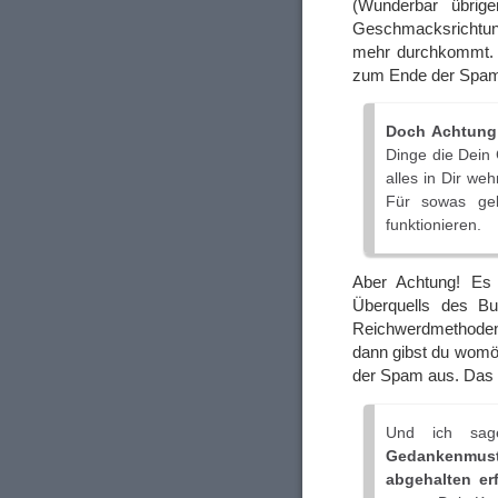
(Wunderbar übrig
Geschmacksrichtung
mehr durchkommt. So
zum Ende der Spam
Doch Achtung
Dinge die Dein 
alles in Dir weh
Für sowas ge
funktionieren.
Aber Achtung! Es 
Überquells des Bu
Reichwerdmethoden
dann gibst du womög
der Spam aus. Das
Und ich sag
Gedankenmus
abgehalten erf