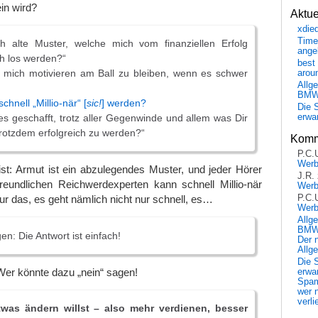
in wird?
Aktu
xdie
Time
h alte Muster, welche mich vom finanziellen Erfolg
ange
ch los werden?“
best 
h mich motivieren am Ball zu bleiben, wenn es schwer
arou
Allg
BM
chnell „Millio-när“ [
sic!
] werden?
Die 
es geschafft, trotz aller Gegenwinde und allem was Dir
erwar
rotzdem erfolgreich zu werden?“
Komm
P.C.
Wer
st: Armut ist ein abzulegendes Muster, und jeder Hörer
J.R.
reundlichen Reichwerdexperten kann schnell Millio-när
Wer
P.C.
ur das, es geht nämlich nicht nur schnell, es…
Wer
Allg
BMW 
en: Die Antwort ist einfach!
Der 
Allg
Die 
Wer könnte dazu „nein“ sagen!
erwar
Spa
wer n
verli
was ändern willst – also mehr verdienen, besser