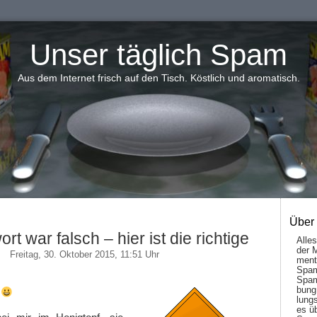
Unser täglich Spam
Aus dem Internet frisch auf den Tisch. Köstlich und aromatisch.
Über
rt war falsch – hier ist die richtige
Alle
der 
Freitag, 30. Oktober 2015, 11:51 Uhr
men­t
Spam
Spam
bung
!
lungs
es ü