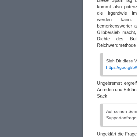
Diese Spam lag be
kommt also potenzi
die irgendwie im
werden kann
bemerkenswerter a
Glibbersieb macht,
Dichte des Bul
Reichwerdmethode 
Sieh Dir diese V
https://goo.gl/
Ungebremst ergrei
Anreden und Erkläru
Sack.
Auf seinen Sem
Supportanfrage
Ungeklärt die Frag