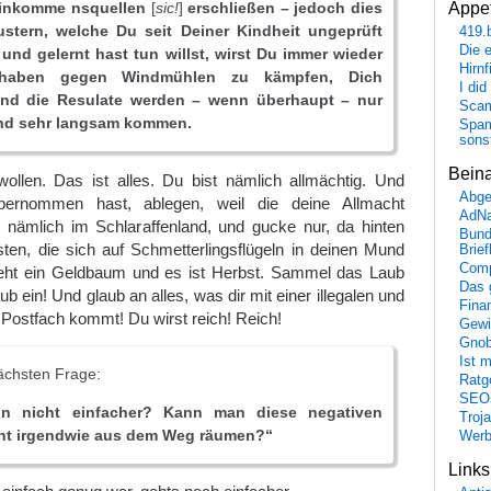
Appet
Einkomme nsquellen
[
sic!
]
erschließen – jedoch dies
ustern, welche Du seit Deiner Kindheit ungeprüft
419.
Die 
nd gelernt hast tun willst, wirst Du immer wieder
Hirn
haben gegen Windmühlen zu kämpfen, Dich
I did
nd die Resulate werden – wenn überhaupt – nur
Scam
nd sehr langsam kommen.
Spam
sons
Bein
llen. Das ist alles. Du bist nämlich allmächtig. Und
Abge
bernommen hast, ablegen, weil die deine Allmacht
AdN
t nämlich im Schlaraffenland, und gucke nur, da hinten
Bund
ten, die sich auf Schmetterlingsflügeln in deinen Mund
Brie
Comp
eht ein Geldbaum und es ist Herbst. Sammel das Laub
Das 
 ein! Und glaub an alles, was dir mit einer illegalen und
Fina
Postfach kommt! Du wirst reich! Reich!
Gewi
Gnob
Ist 
nächsten Frage:
Ratge
SEO
n nicht einfacher? Kann man diese negativen
Troj
ht irgendwie aus dem Weg räumen?“
Wer
Link