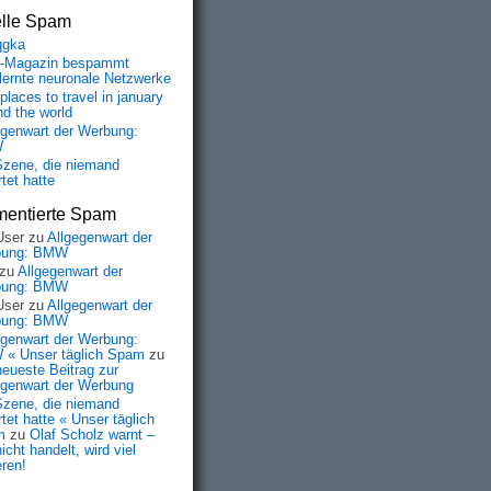
elle Spam
qgka
-Magazin bespammt
lernte neuronale Netzwerke
places to travel in january
nd the world
egenwart der Werbung:
W
Szene, die niemand
tet hatte
entierte Spam
User
zu
Allgegenwart der
bung: BMW
zu
Allgegenwart der
bung: BMW
User
zu
Allgegenwart der
bung: BMW
egenwart der Werbung:
« Unser täglich Spam
zu
neueste Beitrag zur
egenwart der Werbung
Szene, die niemand
tet hatte « Unser täglich
m
zu
Olaf Scholz warnt –
icht handelt, wird viel
eren!