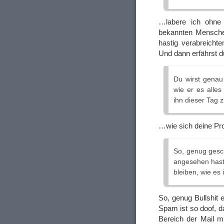
…labere ich ohne
bekannten Menschen
hastig verabreicht
Und dann erfährst 
Du wirst genau 
wie er es alles
ihn dieser Tag 
…wie sich deine Pr
So, genug gesch
angesehen hast,
bleiben, wie es i
So, genug Bullshit e
Spam ist so doof, d
Bereich der Mail m