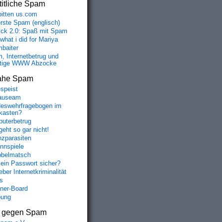
itliche Spam
bitten us.com
erste Spam (englisch)
fick 2.0: Spaß mit Spam
 what i did for Mariya
baiter
, Internetbetrug und
tige WWW Abzocke
ahe Spam
speist
auseam
eswehrfragebogen im
fkasten?
uterbetrug
geht so gar nicht!
nzparasiten
nnspiele
belmatsch
mein Passwort sicher?
ber Internetkriminalität
s
aner-Board
bung
s gegen Spam