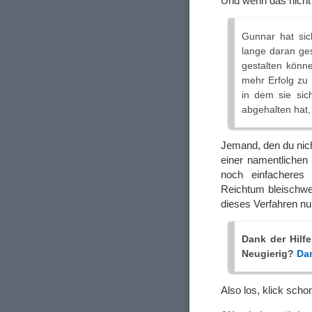
Und wenn das nicht 
Gunnar hat sic
lange daran ges
gestalten könn
mehr Erfolg zu 
in dem sie sic
abgehalten hat, 
Jemand, den du nich
einer namentlichen
noch einfacheres
Reichtum bleischwe
dieses Verfahren n
Dank der Hilf
Neugierig?
Dan
Also los, klick scho