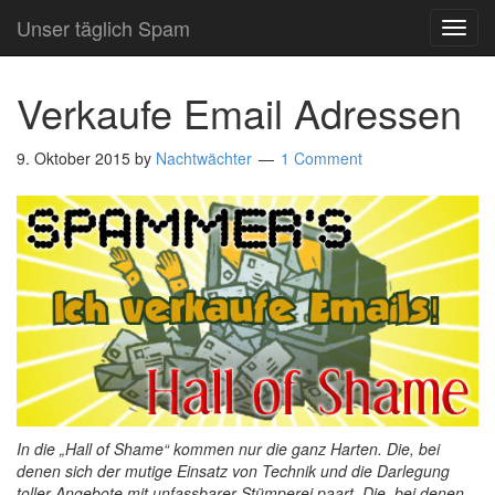
Unser täglich Spam
TOG
NAVI
Verkaufe Email Adressen
9. Oktober 2015
by
Nachtwächter
1 Comment
In die „Hall of Shame“ kommen nur die ganz Harten. Die, bei
denen sich der mutige Einsatz von Technik und die Darlegung
toller Angebote mit unfassbarer Stümperei paart. Die, bei denen