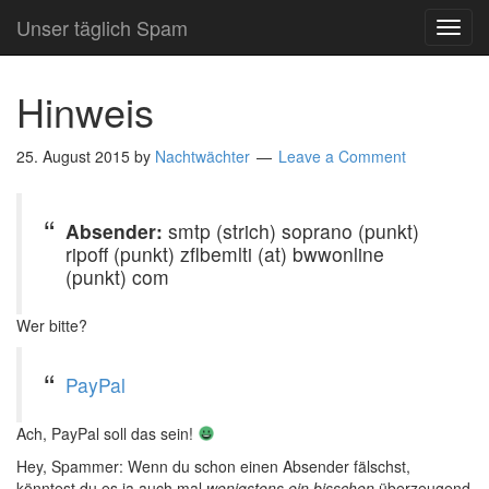
Unser täglich Spam
TOG
NAVI
Hinweis
25. August 2015
by
Nachtwächter
Leave a Comment
Absender:
smtp (strich) soprano (punkt)
ripoff (punkt) zflbemlti (at) bwwonline
(punkt) com
Wer bitte?
PayPal
Ach, PayPal soll das sein!
Hey, Spammer: Wenn du schon einen Absender fälschst,
könntest du es ja auch mal
wenigstens ein bisschen
überzeugend