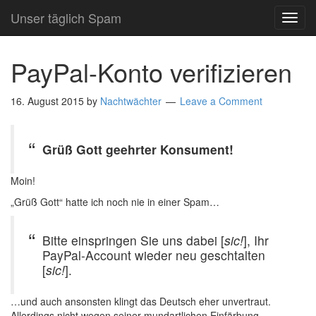
Unser täglich Spam
TOG
NAVI
PayPal-Konto verifizieren
16. August 2015
by
Nachtwächter
Leave a Comment
Grüß Gott geehrter Konsument!
Moin!
„Grüß Gott“ hatte ich noch nie in einer Spam…
Bitte einspringen Sie uns dabei [
sic!
], Ihr
PayPal-Account wieder neu geschtalten
[
sic!
].
…und auch ansonsten klingt das Deutsch eher unvertraut.
Allerdings nicht wegen seiner mundartlichen Einfärbung.