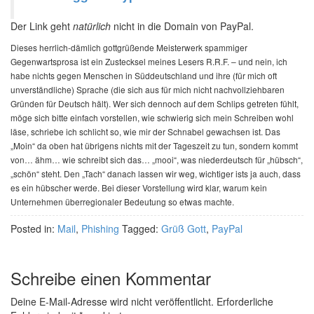
Der Link geht
natürlich
nicht in die Domain von PayPal.
Dieses herrlich-dämlich gottgrüßende Meisterwerk spammiger
Gegenwartsprosa ist ein Zustecksel meines Lesers R.R.F. – und nein, ich
habe nichts gegen Menschen in Süddeutschland und ihre (für mich oft
unverständliche) Sprache (die sich aus für mich nicht nachvollziehbaren
Gründen für Deutsch hält). Wer sich dennoch auf dem Schlips getreten fühlt,
möge sich bitte einfach vorstellen, wie schwierig sich mein Schreiben wohl
läse, schriebe ich schlicht so, wie mir der Schnabel gewachsen ist. Das
„Moin“ da oben hat übrigens nichts mit der Tageszeit zu tun, sondern kommt
von… ähm… wie schreibt sich das… „mooi“, was niederdeutsch für „hübsch“,
„schön“ steht. Den „Tach“ danach lassen wir weg, wichtiger ists ja auch, dass
es ein hübscher werde. Bei dieser Vorstellung wird klar, warum kein
Unternehmen überregionaler Bedeutung so etwas machte.
Posted in:
Mail
,
Phishing
Tagged:
Grüß Gott
,
PayPal
Schreibe einen Kommentar
Deine E-Mail-Adresse wird nicht veröffentlicht.
Erforderliche