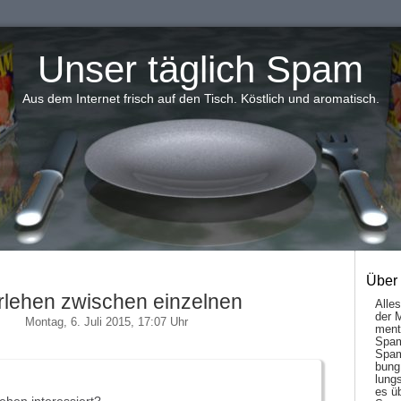
Unser täglich Spam
Aus dem Internet frisch auf den Tisch. Köstlich und aromatisch.
Über
rlehen zwischen einzelnen
Alle
der 
Montag, 6. Juli 2015, 17:07 Uhr
men­t
Spam
Spam
bung
lungs
es ü