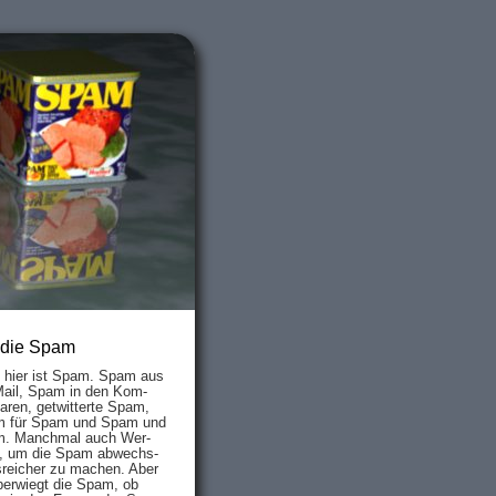
 die Spam
s hier ist Spam. Spam aus
Mail, Spam in den Kom­
aren, ge­twit­ter­te Spam,
 für Spam und Spam und
. Manch­mal auch Wer­
, um die Spam ab­wechs­
­reich­er zu mach­en. Aber
ber­wiegt die Spam, ob