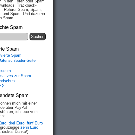
 in den Fo­ren oder Spam
wn­loads, Track­back-
, Re­fe­rer-Spam, Spam,
 und Spam. Und da­zu na­
ich Spam.
chte Spam
rte Spam
ivierte Spam
Datenschleuder-Seite
essum
rmatives zur Spam
ndschutz
m?
endete Spam
können mich mit einer
de über PayPal
rstützen, ich lebe vom
ln:
Euro
,
drei Euro
,
fünf Euro
 großzügige
zehn Euro
z dickes Danke!)