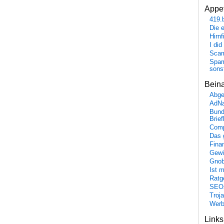
Appet
419.
Die 
Hirn
I did
Scam
Spam
sons
Bein
Abge
AdN
Bund
Brie
Comp
Das 
Fina
Gewi
Gnob
Ist 
Ratge
SEO
Troj
Wer
Link