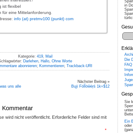
ehen interessiert?
Spam
in Do
ist flexibel
Spam
 für eine Mittelanforderung.
Spam
tür­l
dresse:
info (at) pretmv100 (punkt) com
Gesu
Erklä
Arch
Kategorie:
419
,
Mail
Die 
Schlagwörter:
Darlehen
,
Hallo
,
Ohne Worte
FAQ
mmentare abonnieren
;
Kommentieren
;
Trackback-URI
Impr
Info
Juge
Nächster Beitrag »
Spa
was uns alle
Bųÿ Föĺĺöŵèŗś 1k=$12
Gesp
Sie 
Spen
en Kommentar
unte
Bette
 wird nicht veröffentlicht.
Erforderliche Felder sind mit
Ein 
oder
(gan
mmentar
*