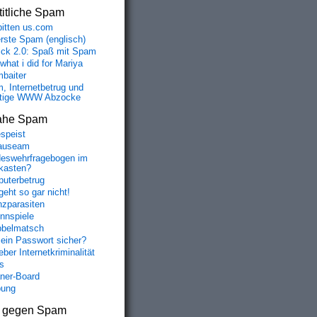
itliche Spam
bitten us.com
erste Spam (englisch)
fick 2.0: Spaß mit Spam
 what i did for Mariya
baiter
, Internetbetrug und
tige WWW Abzocke
ahe Spam
speist
auseam
eswehrfragebogen im
fkasten?
uterbetrug
geht so gar nicht!
nzparasiten
nnspiele
belmatsch
mein Passwort sicher?
ber Internetkriminalität
s
aner-Board
bung
s gegen Spam