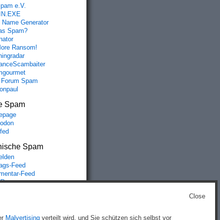
spam e.V.
IN.EXE
 Name Generator
das Spam?
nator
ore Ransom!
hingradar
nceScambaiter
mgourmet
 Forum Spam
fonpaul
e Spam
epage
odon
lfed
nische Spam
lden
rags-Feed
entar-Feed
Press.org
Close
g
)
er
Malvertising
verteilt wird, und Sie schützen sich selbst vor