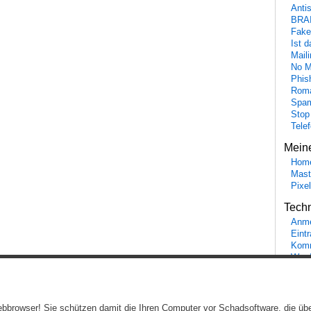
Anti
BRA
Fake
Ist 
Maili
No M
Phis
Roma
Spa
Stop
Tele
Mein
Hom
Mast
Pixe
Tech
Anme
Eint
Komm
Word
Ein genussvolles Blog von
Elias Schwerdtfeger
(
Lizenz
,
Datenschutzerklärun
 Webbrowser! Sie schützen damit die Ihren Computer vor Schadsoftware, die üb
Beiträge (RSS)
und
Kommentare (RSS)
.