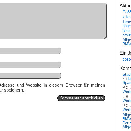
Aktu
Go8
xdie
Time
ange
best 
arou
Allg
BM
Ein J
cost
Komm
Stadt
zu
D
Spa
Adresse und Website in diesem Browser für meinen
P.C.
r speichern.
Wer
J.R.
Wer
P.C.
Wer
Allg
BMW 
Der 
Allg