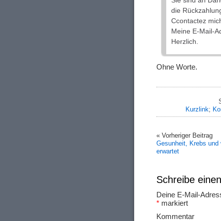
Sie sind an Darl
die Rückzahlung 
Ccontactez mich
Meine E-Mail-A
Herzlich.
Ohne Worte.
Kurzlink
;
Ko
« Vorheriger Beitrag
Gesunheit, Krebs und 
erwartet
Schreibe ein
Deine E-Mail-Adresse
*
markiert
Ko