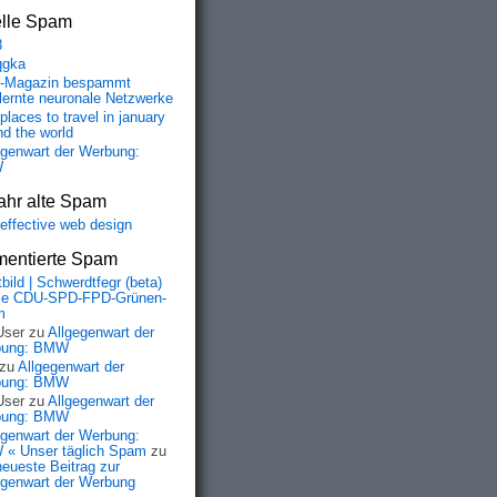
elle Spam
8
qgka
-Magazin bespammt
lernte neuronale Netzwerke
places to travel in january
nd the world
egenwart der Werbung:
W
ahr alte Spam
-effective web design
entierte Spam
bild | Schwerdtfegr (beta)
ie CDU-SPD-FPD-Grünen-
m
User
zu
Allgegenwart der
bung: BMW
zu
Allgegenwart der
bung: BMW
User
zu
Allgegenwart der
bung: BMW
egenwart der Werbung:
« Unser täglich Spam
zu
neueste Beitrag zur
egenwart der Werbung