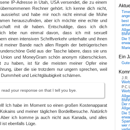
ene IP-Adresse in Utah, USA versendet, die zu einem
Aktu
 übernommenen Rechner gehört. Ich kenne dich nicht,
Time
u aussiehst und habe mir noch nicht einmal die Mühe
ange
amen herauszufinden, aber ich möchte eine echte und
best 
arou
schaft mit dir haben. Entschuldige, dass ich dich
Allg
ch lebe nun einmal davon, dass ich mit sexuell
BM
ern einen intensiven Schriftverkehr unterhalte und ihnen
Die 
erwar
 meiner Bande nach allen Regeln der betrügerischen
Mari
underschöne Geld aus der Tasche labere, dass sie uns
Ein J
 Union und MoneyGram schön anonym rüberschicken.
t zu haben, ist für die meisten meiner Opfer eine
Gute
hrung, über die sie trotzdem nur ungern sprechen, weil
Komm
r Dummheit und Leichtgläubigkeit schämen.
J.R.
Wer
P.C.
o read your response on that I tell you bye.
Wer
Allg
BMW 
Der 
nell! Ich habe im Moment so einen großen Kostenapparat
Allg
okains und meiner täglichen Bordellbesuche.
Natürlich
Die 
. Aber ich komme ja auch nicht aus Kanada, und alles
erwar
Spa
 ist ebenfalls Lüge.
wer n
verli