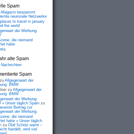
elle Spam
-Magazin bespammt
lernte neuronale Netzwerke
places to travel in january
nd the world
egenwart der Werbung:
W
Szene, die niemand
tet hatte
etta
ahr alte Spam
 Nachrichten
entierte Spam
zu
Allgegenwart der
bung: BMW
User
zu
Allgegenwart der
bung: BMW
egenwart der Werbung:
« Unser täglich Spam
zu
neueste Beitrag zur
egenwart der Werbung
Szene, die niemand
tet hatte « Unser täglich
m
zu
Olaf Scholz warnt –
icht handelt, wird viel
eren!