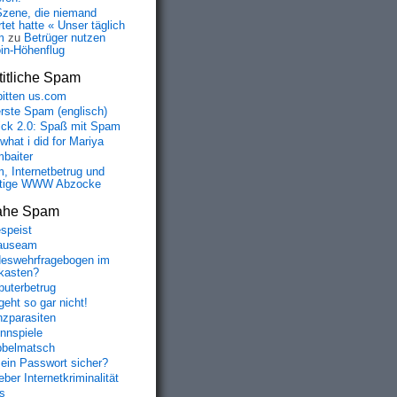
Szene, die niemand
tet hatte « Unser täglich
m
zu
Betrüger nutzen
oin-Höhenflug
itliche Spam
bitten us.com
erste Spam (englisch)
fick 2.0: Spaß mit Spam
 what i did for Mariya
baiter
, Internetbetrug und
tige WWW Abzocke
ahe Spam
speist
auseam
eswehrfragebogen im
fkasten?
uterbetrug
geht so gar nicht!
nzparasiten
nnspiele
belmatsch
mein Passwort sicher?
ber Internetkriminalität
s