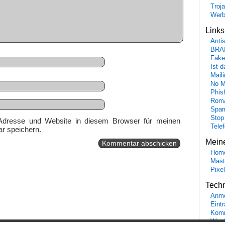
Troj
Wer
Link
Anti
BRA
Fake
Ist 
Maili
No M
Phis
Roma
Spa
Stop
Adresse und Website in diesem Browser für meinen
Tele
r speichern.
Mein
Hom
Mast
Pixe
Tech
Anme
Eint
Komm
Word