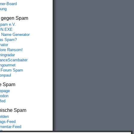
aner-Board
bung
s gegen Spam
spam e.V.
IN.EXE
 Name Generator
das Spam?
nator
ore Ransom!
hingradar
nceScambaiter
mgourmet
 Forum Spam
fonpaul
e Spam
epage
odon
lfed
nische Spam
lden
rags-Feed
entar-Feed
Press.org