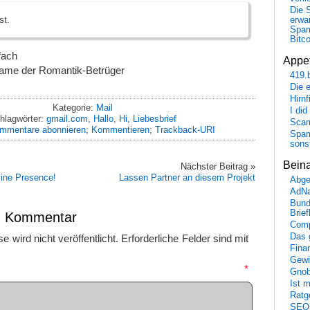
Die 
st.
erwar
Spa
Bitc
fach
Appet
ame der Romantik-Betrüger
419.
Die 
Hirn
Kategorie:
Mail
I did
hlagwörter:
gmail.com
,
Hallo
,
Hi
,
Liebesbrief
Scam
mmentare abonnieren
;
Kommentieren
;
Trackback-URI
Spam
sons
Bein
Nächster Beitrag »
line Presence!
Lassen Partner an diesem Projekt
Abge
AdN
Bund
Brie
en Kommentar
Comp
Das 
 wird nicht veröffentlicht.
Erforderliche Felder sind mit
Fina
Gewi
mmentar
*
Gnob
Ist 
Ratge
SEO