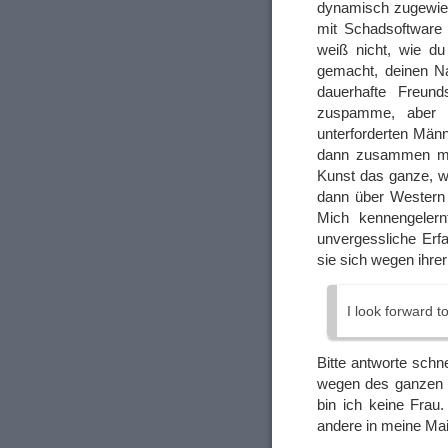
dynamisch zugewies
mit Schadsoftware
weiß nicht, wie d
gemacht, deinen N
dauerhafte Freund
zuspamme, aber i
unterforderten Männ
dann zusammen mit
Kunst das ganze, w
dann über Western
Mich kennengelern
unvergessliche Erfa
sie sich wegen ihre
I look forward t
Bitte antworte sch
wegen des ganzen K
bin ich keine Frau
andere in meine Mail