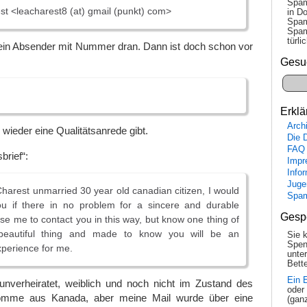
Spam
t <leacharest8 (at) gmail (punkt) com>
in Do
Spam
Spam
tür­l
ein Absender mit Nummer dran. Dann ist doch schon vor
Gesu
Erklä
Arch
ieder eine Qualitätsanrede gibt.
Die 
FAQ
brief“:
Impr
Info
Juge
harest unmarried 30 year old canadian citizen, I would
Spa
ou if there in no problem for a sincere and durable
Gesp
use me to contact you in this way, but know one thing of
beautiful thing and made to know you will be an
Sie 
Spen
xperience for me.
unte
Bette
Ein 
unverheiratet, weiblich und noch nicht im Zustand des
oder
omme aus Kanada, aber meine Mail wurde über eine
(gan