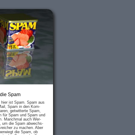
 die Spam
s hier ist Spam. Spam aus
Mail, Spam in den Kom­
aren, ge­twit­ter­te Spam,
 für Spam und Spam und
. Manch­mal auch Wer­
, um die Spam ab­wechs­
­reich­er zu mach­en. Aber
ber­wiegt die Spam, ob