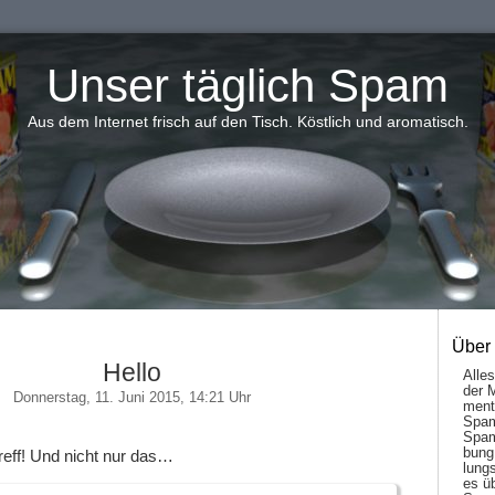
Unser täglich Spam
Aus dem Internet frisch auf den Tisch. Köstlich und aromatisch.
Über
Hello
Alle
der 
Donnerstag, 11. Juni 2015, 14:21 Uhr
men­t
Spam
Spam
bung
reff! Und nicht nur das…
lungs
es ü