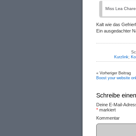
Miss Lea Chare
Kalt wie das Gefrier
Ein ausgedachter N
Sc
Kurzlink
;
Ko
« Vorheriger Beitrag
Boost your website on
Schreibe ein
Deine E-Mail-Adresse
*
markiert
Ko