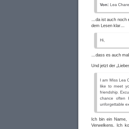
Von:
Lea Chares
…da ist auch noch 
dem Lesen klar…
Hi,
…dass es auch mal w
Und jetzt der „Liebes
I am Miss Lea C
like to meet y
friendship. Exc
chance often 
unforgettable e
Ich bin ein Name, 
Verwelkens. Ich k