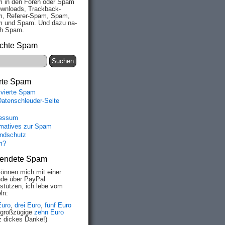
 in den Fo­ren oder Spam
wn­loads, Track­back-
, Re­fe­rer-Spam, Spam,
 und Spam. Und da­zu na­
ich Spam.
chte Spam
rte Spam
ivierte Spam
Datenschleuder-Seite
essum
rmatives zur Spam
ndschutz
m?
endete Spam
können mich mit einer
de über PayPal
rstützen, ich lebe vom
ln:
Euro
,
drei Euro
,
fünf Euro
 großzügige
zehn Euro
z dickes Danke!)