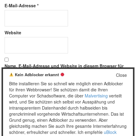
E-Mail-Adresse
*
Website
Name, E-Mail-Adresse und Website in diesem Browser für
meinen nächsten Kommentar speichern.
Kein Adblocker erkannt
Close
Bitte installieren Sie so schnell wie möglich einen Adblocker
für ihren Webbrowser! Sie schützen damit die Ihren
Computer vor Schadsoftware, die über
Malvertising
verteilt
wird, und Sie schützen sich selbst vor Ausspähung und
intransparentem Datenhandel durch halbseiden bis
grenzkriminell vorgehende Wirtschaftsunternehmen. Das ist
Grund genug, einen Adblocker zu verwenden. Aber
Copyright © 2026 Unser täglich Spam.
gleichzeitig machen Sie auch Ihre gesamte Interneterfahrung
Mobile
WordPress Theme by themehall.com
schöner, erfreulicher und schneller. Ich empfehle
uBlock