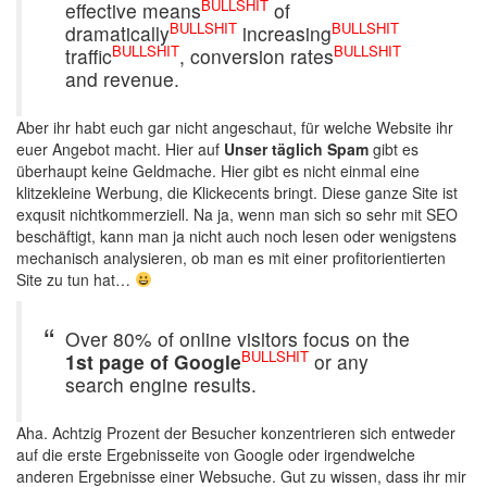
BULLSHIT
effective means
of
BULLSHIT
BULLSHIT
dramatically
increasing
BULLSHIT
BULLSHIT
traffic
, conversion rates
and revenue.
Aber ihr habt euch gar nicht angeschaut, für welche Website ihr
euer Angebot macht. Hier auf
Unser täglich Spam
gibt es
überhaupt keine Geldmache. Hier gibt es nicht einmal eine
klitzekleine Werbung, die Klickecents bringt. Diese ganze Site ist
exqusit nichtkommerziell. Na ja, wenn man sich so sehr mit SEO
beschäftigt, kann man ja nicht auch noch lesen oder wenigstens
mechanisch analysieren, ob man es mit einer profitorientierten
Site zu tun hat…
Over 80% of online visitors focus on the
BULLSHIT
1st page of Google
or any
search engine results.
Aha. Achtzig Prozent der Besucher konzentrieren sich entweder
auf die erste Ergebnisseite von Google oder irgendwelche
anderen Ergebnisse einer Websuche. Gut zu wissen, dass ihr mir