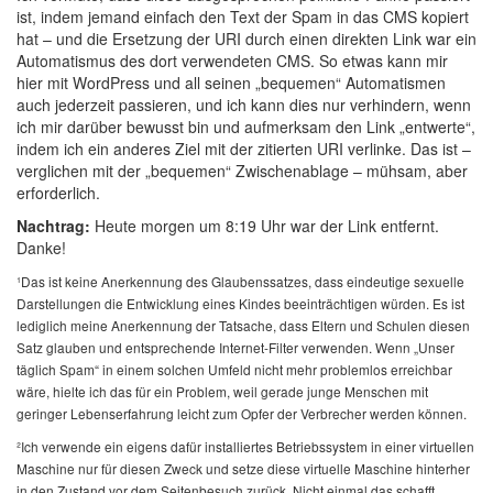
ist, indem jemand einfach den Text der Spam in das CMS kopiert
hat – und die Ersetzung der URI durch einen direkten Link war ein
Automatismus des dort verwendeten CMS. So etwas kann mir
hier mit WordPress und all seinen „bequemen“ Automatismen
auch jederzeit passieren, und ich kann dies nur verhindern, wenn
ich mir darüber bewusst bin und aufmerksam den Link „entwerte“,
indem ich ein anderes Ziel mit der zitierten URI verlinke. Das ist –
verglichen mit der „bequemen“ Zwischenablage – mühsam, aber
erforderlich.
Nachtrag:
Heute morgen um 8:19 Uhr war der Link entfernt.
Danke!
¹Das ist keine Anerkennung des Glaubenssatzes, dass eindeutige sexuelle
Darstellungen die Entwicklung eines Kindes beeinträchtigen würden. Es ist
lediglich meine Anerkennung der Tatsache, dass Eltern und Schulen diesen
Satz glauben und entsprechende Internet-Filter verwenden. Wenn „Unser
täglich Spam“ in einem solchen Umfeld nicht mehr problemlos erreichbar
wäre, hielte ich das für ein Problem, weil gerade junge Menschen mit
geringer Lebenserfahrung leicht zum Opfer der Verbrecher werden können.
²Ich verwende ein eigens dafür installiertes Betriebssystem in einer virtuellen
Maschine nur für diesen Zweck und setze diese virtuelle Maschine hinterher
in den Zustand vor dem Seitenbesuch zurück. Nicht einmal das schafft