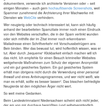
dokumentiere, verwende ich archivierte Versionen oder – seit
einigen Monaten – auch gern
hochauflösende Screenshots
, weil
Spammer zunehmend die Archivierung ihrer Machwerke mit
Diensten wie
WebCite
verhindern.
Wer neugierig oder technisch interessiert ist, kann sich häufig
anhand der bearbeiteten Spamzitate immer noch einen Eindruck
von den Websites verschaffen, die in der Spam verlinkt wunden
oder sich mithilfe der im Zitat immer noch erkennbaren
Mailadresse einen Schriftverkehr mit Vorschussbetrügern ans
Bein binden. Wer das bewusst tut, wird hoffentlich wissen, was er
tut. Aber durch „bequeme“ Klickbarkeit einfach machen will ich
das nicht. Ich empfehle für einen Besuch krimineller Websites
weitgehende Maßnahmen zum Schutz der eigenen Anonymität
und ein gut gesichertes System. Ein gut gesichertes System
erhält man übrigens nicht durch die Verwendung einer
personal
firewall
und eines Antivirusprogrammes, und wer nicht weiß, wie
man es erhält, sollte es besser lassen². Das bisschen befriedigte
Neugierde ist den möglichen Ärger nicht wert.
So weit meine Gedanken.
Beim Landeskrimnalamt Niedersachsen scheint sich nicht jeder,
der am von mir durchaus begrüßten (und selbstverständlich