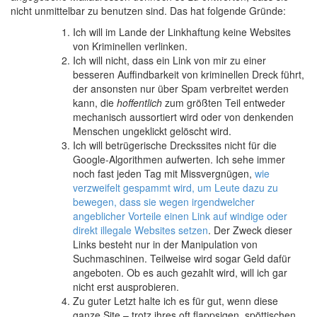
nicht unmittelbar zu benutzen sind. Das hat folgende Gründe:
Ich will im Lande der Linkhaftung keine Websites
von Kriminellen verlinken.
Ich will nicht, dass ein Link von mir zu einer
besseren Auffindbarkeit von kriminellen Dreck führt,
der ansonsten nur über Spam verbreitet werden
kann, die
hoffentlich
zum größten Teil entweder
mechanisch aussortiert wird oder von denkenden
Menschen ungeklickt gelöscht wird.
Ich will betrügerische Dreckssites nicht für die
Google-Algorithmen aufwerten. Ich sehe immer
noch fast jeden Tag mit Missvergnügen,
wie
verzweifelt gespammt wird, um Leute dazu zu
bewegen, dass sie wegen irgendwelcher
angeblicher Vorteile einen Link auf windige oder
direkt illegale Websites setzen
. Der Zweck dieser
Links besteht nur in der Manipulation von
Suchmaschinen. Teilweise wird sogar Geld dafür
angeboten. Ob es auch gezahlt wird, will ich gar
nicht erst ausprobieren.
Zu guter Letzt halte ich es für gut, wenn diese
ganze Site – trotz ihres oft flappsigen, spöttischen