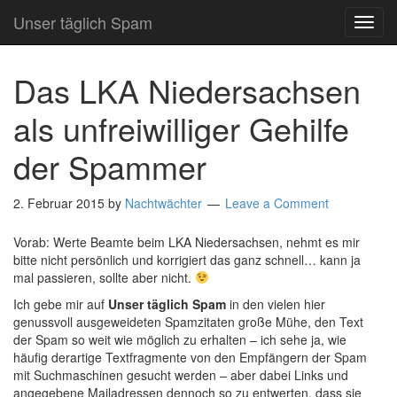
Unser täglich Spam
TOG
NAVI
Das LKA Niedersachsen
als unfreiwilliger Gehilfe
der Spammer
2. Februar 2015
by
Nachtwächter
Leave a Comment
Vorab: Werte Beamte beim LKA Niedersachsen, nehmt es mir
bitte nicht persönlich und korrigiert das ganz schnell… kann ja
mal passieren, sollte aber nicht.
Ich gebe mir auf
Unser täglich Spam
in den vielen hier
genussvoll ausgeweideten Spamzitaten große Mühe, den Text
der Spam so weit wie möglich zu erhalten – ich sehe ja, wie
häufig derartige Textfragmente von den Empfängern der Spam
mit Suchmaschinen gesucht werden – aber dabei Links und
angegebene Mailadressen dennoch so zu entwerten, dass sie