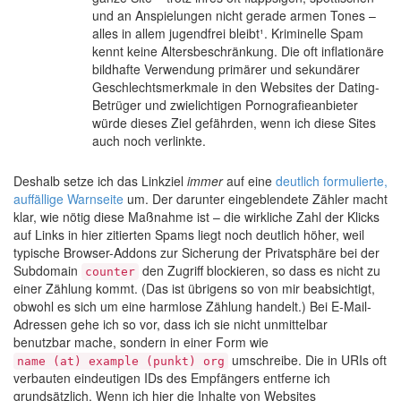
und an Anspielungen nicht gerade armen Tones –
alles in allem jugendfrei bleibt¹. Kriminelle Spam
kennt keine Altersbeschränkung. Die oft inflationäre
bildhafte Verwendung primärer und sekundärer
Geschlechtsmerkmale in den Websites der Dating-
Betrüger und zwielichtigen Pornografieanbieter
würde dieses Ziel gefährden, wenn ich diese Sites
auch noch verlinkte.
Deshalb setze ich das Linkziel
immer
auf eine
deutlich formulierte,
auffällige Warnseite
um. Der darunter eingeblendete Zähler macht
klar, wie nötig diese Maßnahme ist – die wirkliche Zahl der Klicks
auf Links in hier zitierten Spams liegt noch deutlich höher, weil
typische Browser-Addons zur Sicherung der Privatsphäre bei der
Subdomain
den Zugriff blockieren, so dass es nicht zu
counter
einer Zählung kommt. (Das ist übrigens so von mir beabsichtigt,
obwohl es sich um eine harmlose Zählung handelt.) Bei E-Mail-
Adressen gehe ich so vor, dass ich sie nicht unmittelbar
benutzbar mache, sondern in einer Form wie
umschreibe. Die in URIs oft
name (at) example (punkt) org
verbauten eindeutigen IDs des Empfängers entferne ich
grundsätzlich. Wenn ich hier die Inhalte von Websites