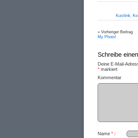
Kurzlink
;
Ko
« Vorheriger Beitrag
My Photo!
Schreibe ein
Deine E-Mail-Adresse
*
markiert
Ko
Name
*