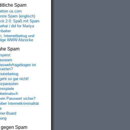
itliche Spam
bitten us.com
erste Spam (englisch)
fick 2.0: Spaß mit Spam
 what i did for Mariya
baiter
, Internetbetrug und
tige WWW Abzocke
ahe Spam
speist
auseam
eswehrfragebogen im
fkasten?
uterbetrug
geht so gar nicht!
nzparasiten
nnspiele
belmatsch
mein Passwort sicher?
ber Internetkriminalität
s
aner-Board
bung
s gegen Spam