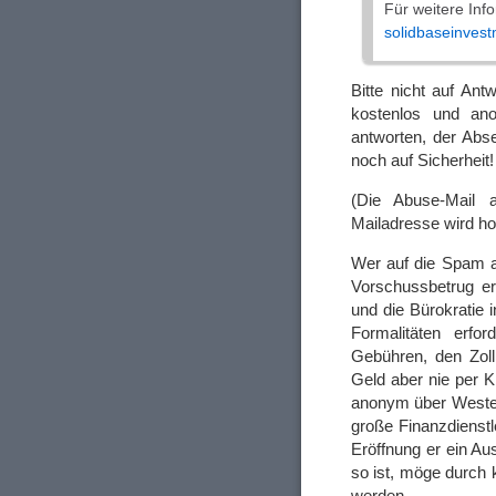
Für weitere Inf
solidbaseinves
Bitte nicht auf Ant
kostenlos und ano
antworten, der Abs
noch auf Sicherheit!
(Die Abuse-Mail a
Mailadresse wird ho
Wer auf die Spam a
Vorschussbetrug erl
und die Bürokratie
Formalitäten erfor
Gebühren, den Zoll
Geld aber nie per 
anonym über Weste
große Finanzdienstl
Eröffnung er ein A
so ist, möge durch 
werden.