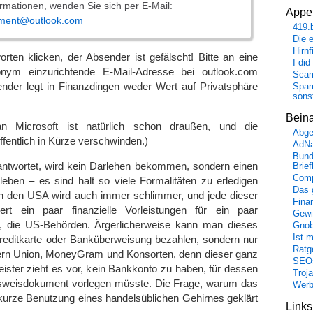
ormationen, wenden Sie sich per E-Mail:
Appet
tment@outlook.com
419.
Die 
Hirn
worten klicken, der Absender ist gefälscht! Bitte an eine
I did
nym einzurichtende E-Mail-Adresse bei outlook.com
Scam
ender legt in Finanzdingen weder Wert auf Privatsphäre
Spam
sons
Bein
n Microsoft ist natürlich schon draußen, und die
Abge
ffentlich in Kürze verschwinden.)
AdN
Bund
ntwortet, wird kein Darlehen bekommen, sondern einen
Brie
Comp
eben – es sind halt so viele Formalitäten zu erledigen
Das 
 in den USA wird auch immer schlimmer, und jede dieser
Fina
dert ein paar finanzielle Vorleistungen für ein paar
Gewi
, die US-Behörden. Ärgerlicherweise kann man dieses
Gnob
Ist 
Kreditkarte oder Banküberweisung bezahlen, sondern nur
Ratge
rn Union, MoneyGram und Konsorten, denn dieser ganz
SEO
eister zieht es vor, kein Bankkonto zu haben, für dessen
Troj
usweisdokument vorlegen müsste. Die Frage, warum das
Wer
kurze Benutzung eines handelsüblichen Gehirnes geklärt
Link