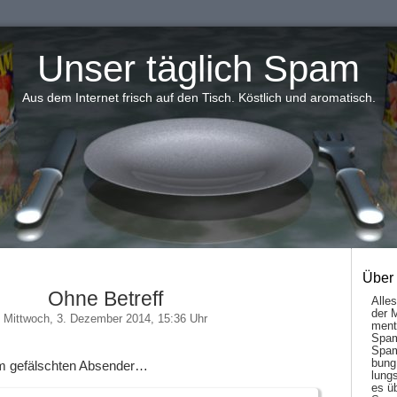
Unser täglich Spam
Aus dem Internet frisch auf den Tisch. Köstlich und aromatisch.
Über
Ohne Betreff
Alle
der 
Mittwoch, 3. Dezember 2014, 15:36 Uhr
men­t
Spam
Spam
bung
m gefälschten Absender…
lungs
es ü