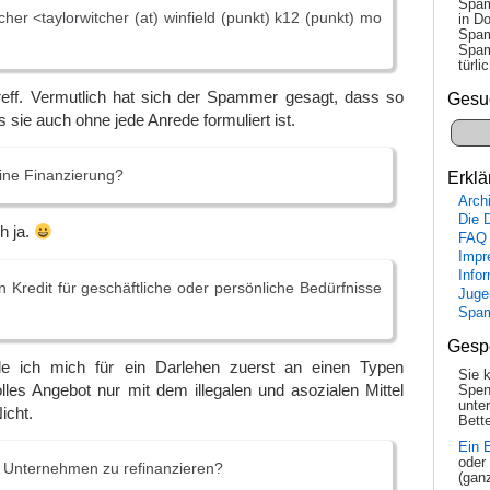
Spam
her <taylorwitcher (at) winfield (punkt) k12 (punkt) mo
in Do
Spam
Spam
tür­l
ff. Vermutlich hat sich der Spammer gesagt, dass so
Gesu
ss sie auch ohne jede Anrede formuliert ist.
ine Finanzierung?
Erklä
Arch
Die 
h ja.
FAQ
Impr
Info
 Kredit für geschäftliche oder persönliche Bedürfnisse
Juge
Spa
Gesp
de ich mich für ein Darlehen zuerst an einen Typen
Sie 
lles Angebot nur mit dem illegalen und asozialen Mittel
Spen
unte
icht.
Bette
Ein 
oder
r Unternehmen zu refinanzieren?
(gan