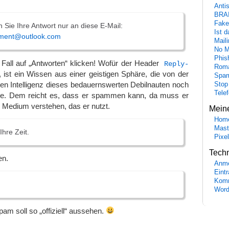
Anti
BRA
Fake
 Sie Ihre Antwort nur an diese E-Mail:
Ist 
tment@outlook.com
Maili
No M
Phis
n Fall auf „Antworten“ klicken! Wofür der Header
Reply-
Roma
 ist ein Wissen aus einer geistigen Sphäre, die von der
Spa
ten Intelligenz dieses bedauernswerten Debilnauten noch
Stop
Tele
de. Dem reicht es, dass er spammen kann, da muss er
 Medium verstehen, das er nutzt.
Mein
Hom
Mast
Ihre Zeit.
Pixe
Tech
en.
Anme
Eint
Komm
Word
am soll so „offiziell“ aussehen.