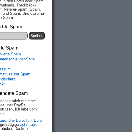
 in den Fo­ren oder Spam
wn­loads, Track­back-
, Re­fe­rer-Spam, Spam,
 und Spam. Und da­zu na­
ich Spam.
chte Spam
rte Spam
ivierte Spam
Datenschleuder-Seite
essum
rmatives zur Spam
ndschutz
m?
endete Spam
können mich mit einer
de über PayPal
rstützen, ich lebe vom
ln:
Euro
,
drei Euro
,
fünf Euro
 großzügige
zehn Euro
z dickes Danke!)