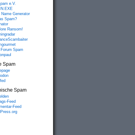
spam e.V.
IN.EXE
 Name Generator
das Spam?
nator
ore Ransom!
hingradar
nceScambaiter
mgourmet
 Forum Spam
fonpaul
e Spam
epage
odon
lfed
nische Spam
lden
rags-Feed
entar-Feed
Press.org