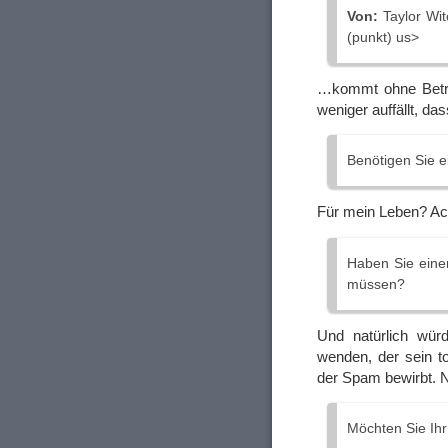
Von:
Taylor Witc
(punkt) us>
…kommt ohne Betre
weniger auffällt, da
Benötigen Sie e
Für mein Leben? Ac
Haben Sie einen
müssen?
Und natürlich wür
wenden, der sein to
der Spam bewirbt. N
Möchten Sie Ih