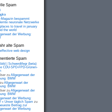
elle Spam
8
qgka
-Magazin bespammt
lernte neuronale Netzwerke
places to travel in january
nd the world
egenwart der Werbung:
W
ahr alte Spam
-effective web design
entierte Spam
bild | Schwerdtfegr (beta)
ie CDU-SPD-FPD-Grünen-
m
User
zu
Allgegenwart der
bung: BMW
zu
Allgegenwart der
bung: BMW
User
zu
Allgegenwart der
bung: BMW
egenwart der Werbung:
« Unser täglich Spam
zu
neueste Beitrag zur
egenwart der Werbung