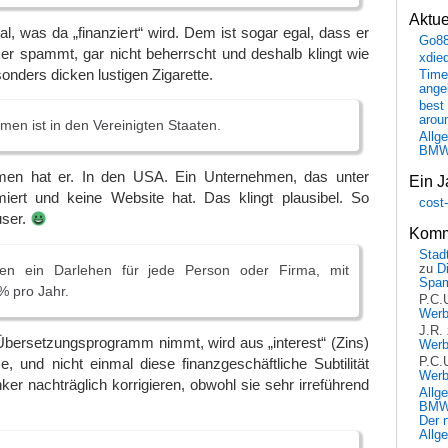
Aktu
l, was da „finanziert“ wird. Dem ist sogar egal, dass er
Go8
 er spammt, gar nicht beherrscht und deshalb klingt wie
xdie
onders dicken lustigen Zigarette.
Time
ange
best 
arou
en ist in den Vereinigten Staaten.
Allg
BM
men hat er. In den USA. Ein Unternehmen, das unter
Ein J
ert und keine Website hat. Das klingt plausibel. So
cost
user.
Komm
Stadt
nen ein Darlehen für jede Person oder Firma, mit
zu
D
Spa
% pro Jahr.
P.C.
Wer
J.R.
Übersetzungsprogramm nimmt, wird aus „interest“ (Zins)
Wer
se, und nicht einmal diese finanzgeschäftliche Subtilität
P.C.
Wer
r nachträglich korrigieren, obwohl sie sehr irreführend
Allg
BMW 
Der 
Allg