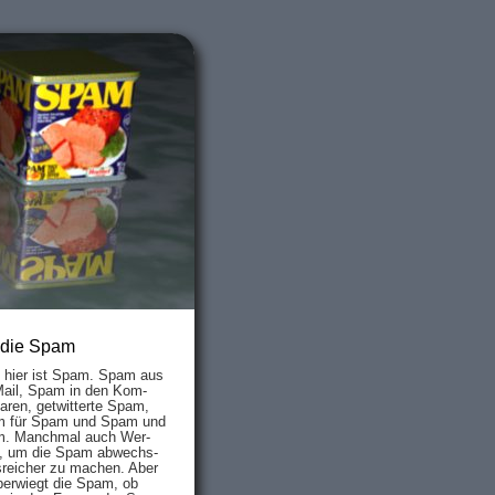
 die Spam
s hier ist Spam. Spam aus
Mail, Spam in den Kom­
aren, ge­twit­ter­te Spam,
 für Spam und Spam und
. Manch­mal auch Wer­
, um die Spam ab­wechs­
­reich­er zu mach­en. Aber
ber­wiegt die Spam, ob