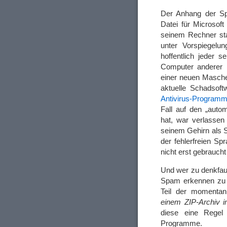
Der Anhang der Spa
Datei für Microso
seinem Rechner sta
unter Vorspiegelun
hoffentlich jeder s
Computer anderer 
einer neuen Masch
aktuelle Schadsof
Antivirus-Programm
Fall auf den „auto
hat, war verlassen
seinem Gehirn als S
der fehlerfreien Sp
nicht erst gebrauch
Und wer zu denkfau
Spam erkennen zu 
Teil der momenta
einem ZIP-Archiv i
diese eine Regel 
Programme.