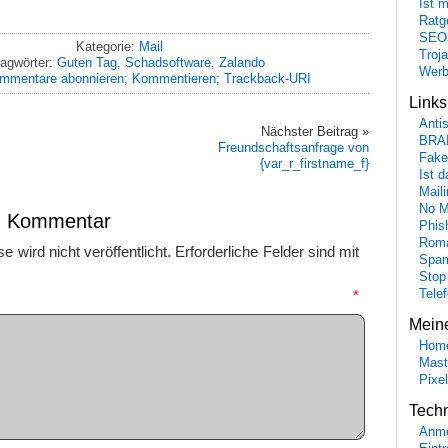
Ist 
Ratge
SEO
Kategorie:
Mail
Troj
agwörter:
Guten Tag
,
Schadsoftware
,
Zalando
Wer
mmentare abonnieren
;
Kommentieren
;
Trackback-URI
Link
Anti
Nächster Beitrag »
BRA
Freundschaftsanfrage von
Fake
{var_r_firstname_f}
Ist 
Maili
No M
en Kommentar
Phis
Roma
 wird nicht veröffentlicht.
Erforderliche Felder sind mit
Spa
Stop
mmentar
*
Tele
Mein
Hom
Mast
Pixe
Tech
Anme