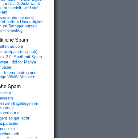
m
zu
Olaf Scholz warnt –
icht handelt, wird viel
eren!
Szene, die niemand
tet hatte « Unser täglich
m
zu
Betrüger nutzen
oin-Höhenflug
itliche Spam
bitten us.com
erste Spam (englisch)
fick 2.0: Spaß mit Spam
 what i did for Mariya
baiter
, Internetbetrug und
tige WWW Abzocke
ahe Spam
speist
auseam
eswehrfragebogen im
fkasten?
uterbetrug
geht so gar nicht!
nzparasiten
nnspiele
belmatsch