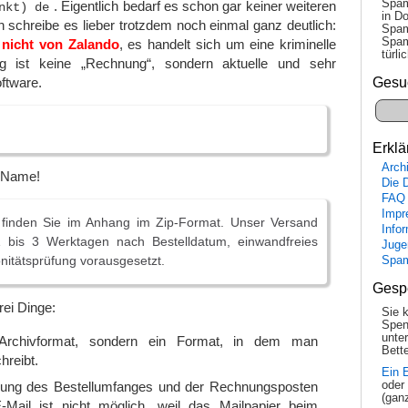
Spam
. Eigentlich bedarf es schon gar keiner weiteren
nkt) de
in Do
 schreibe es lieber trotzdem noch einmal ganz deutlich:
Spam
Spam
nicht von Zalando
, es handelt sich um eine kriminelle
tür­l
 ist keine „Rechnung“, sondern aktuelle und sehr
Gesu
ftware.
Erklä
Arch
n Name!
Die 
FAQ
Impr
finden Sie im Anhang im Zip-Format. Unser Versand
Info
 1 bis 3 Werktagen nach Bestelldatum, einwandfreies
Juge
nitätsprüfung vorausgesetzt.
Spa
Gesp
rei Dinge:
Sie 
Spen
unte
 Archivformat, sondern ein Format, in dem man
Bette
reibt.
Ein 
bung des Bestellumfanges und der Rechnungsposten
oder
(gan
-Mail ist nicht möglich, weil das Mailpapier beim