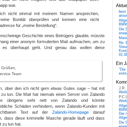
app war.
Aktu
best 
ich nicht einmal mit meinem Namen ansprechen,
arou
eine Bonität überprüfen und kennen eine nicht
Allg
BM
adresse für „meine Bestellung“.
Die 
erwar
enscheinige Geschichte eines Betrügers glaubte, müsste
Mari
anhang einer anonym formulierten Mail aufmachen, um zu
Re: 
Steu
 es überhaupt geht. Und genau das wollen diese
Kont
01.0
Ein J
n Grüßen,
"Die 
exkl
ervice Team
Komm
n, über den ich nicht gern etwas Gutes sage – hat mit
J.R.
Wer
 zu tun. Die Mail hat niemals einen Server von Zalando
P.C.
e übrigens sehr nett von Zalando und könnte
Wer
Allg
ebliche Schäden verhindern, wenn Zalando-Kunden mit
BMW 
sichtbaren Text auf der
Zalando-Homepage
darauf
Der 
Allg
, dass diese kriminelle Masche gerade läuft und dass
Die 
 zu tun hat.
erwar