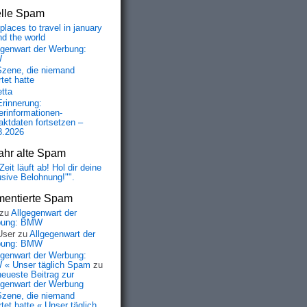
elle Spam
places to travel in january
nd the world
egenwart der Werbung:
W
Szene, die niemand
tet hatte
etta
Erinnerung:
erinformationen-
aktdaten fortsetzen –
8.2026
ahr alte Spam
Zeit läuft ab! Hol dir deine
usive Belohnung!"".
entierte Spam
zu
Allgegenwart der
bung: BMW
User
zu
Allgegenwart der
bung: BMW
egenwart der Werbung:
« Unser täglich Spam
zu
neueste Beitrag zur
egenwart der Werbung
Szene, die niemand
tet hatte « Unser täglich