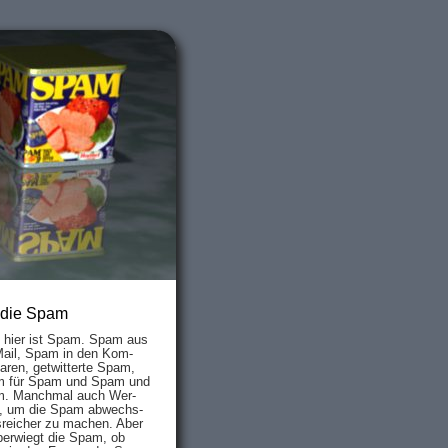
 die Spam
s hier ist Spam. Spam aus
Mail, Spam in den Kom­
aren, ge­twit­ter­te Spam,
 für Spam und Spam und
. Manch­mal auch Wer­
, um die Spam ab­wechs­
­reich­er zu mach­en. Aber
ber­wiegt die Spam, ob