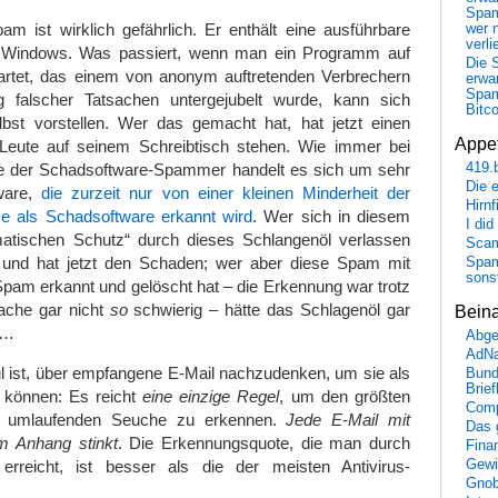
Spa
m ist wirklich gefährlich. Er enthält eine ausführbare
wer n
verli
ft Windows. Was passiert, wenn man ein Programm auf
Die 
rtet, das einem von anonym auftretenden Verbrechern
erwar
Spa
g falscher Tatsachen untergejubelt wurde, kann sich
Bitc
elbst vorstellen. Wer das gemacht hat, hat jetzt einen
Appet
Leute auf seinem Schreibtisch stehen. Wie immer bei
e der Schadsoftware-Spammer handelt es sich um sehr
419.
Die 
tware,
die zurzeit nur von einer kleinen Minderheit der
Hirn
e als Schadsoftware erkannt wird
. Wer sich in diesem
I did
matischen Schutz“ durch dieses Schlangenöl verlassen
Scam
 und hat jetzt den Schaden; wer aber diese Spam mit
Spam
sons
pam erkannt und gelöscht hat – die Erkennung war trotz
rache gar nicht
so
schwierig – hätte das Schlagenöl gar
Bein
t…
Abge
AdN
l ist, über empfangene E-Mail nachzudenken, um sie als
Bund
Brie
können: Es reicht
eine einzige Regel
, um den größten
Comp
n umlaufenden Seuche zu erkennen.
Jede E-Mail mit
Das 
m Anhang stinkt
. Die Erkennungsquote, die man durch
Fina
erreicht, ist besser als die der meisten Antivirus-
Gewi
Gnob