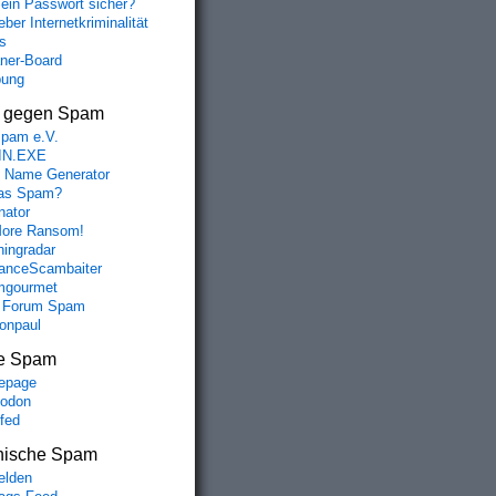
mein Passwort sicher?
ber Internetkriminalität
s
aner-Board
bung
s gegen Spam
spam e.V.
IN.EXE
 Name Generator
das Spam?
nator
ore Ransom!
hingradar
nceScambaiter
mgourmet
 Forum Spam
fonpaul
e Spam
epage
odon
lfed
nische Spam
lden