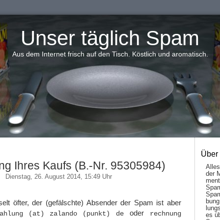
Unser täglich Spam
Aus dem Internet frisch auf den Tisch. Köstlich und aromatisch.
Über
ng Ihres Kaufs (B.-Nr. 95305984)
Alle
der 
Dienstag, 26. August 2014, 15:49 Uhr
men­t
Spam
Spam
bung
t öfter, der (gefälschte) Absender der Spam ist aber
lungs
oder
ahlung (at) zalando (punkt) de
rechnung
es ü