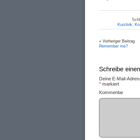
Schl
Kurzlink
;
Ko
« Vorheriger Beitrag
Remember me?
Schreibe ein
Deine E-Mail-Adresse
*
markiert
Ko