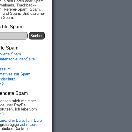
 in den Fo­ren oder Spam
wn­loads, Track­back-
, Re­fe­rer-Spam, Spam,
 und Spam. Und da­zu na­
ich Spam.
chte Spam
rte Spam
ivierte Spam
Datenschleuder-Seite
essum
rmatives zur Spam
ndschutz
m?
endete Spam
können mich mit einer
de über PayPal
rstützen, ich lebe vom
ln:
Euro
,
drei Euro
,
fünf Euro
 großzügige
zehn Euro
z dickes Danke!)