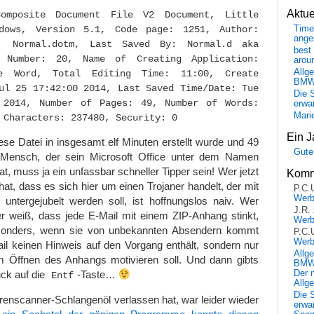
Aktu
Composite Document File V2 Document, Little
dows, Version 5.1, Code page: 1251, Author:
Time
ange
e: Normal.dotm, Last Saved By: Normal.d aka
best 
n Number: 20, Name of Creating Application:
arou
Allg
ce Word, Total Editing Time: 11:00, Create
BM
ul 25 17:42:00 2014, Last Saved Time/Date: Tue
Die 
 2014, Number of Pages: 49, Number of Words:
erwar
Mari
 Characters: 237480, Security: 0
Ein J
ese Datei in insgesamt elf Minuten erstellt wurde und 49
Gute
r Mensch, der sein Microsoft Office unter dem Namen
hat, muss ja ein unfassbar schneller Tipper sein! Wer jetzt
Komm
hat, dass es sich hier um einen Trojaner handelt, der mit
P.C.
Wer
ntergejubelt werden soll, ist hoffnungslos naiv. Wer
J.R.
der weiß, dass jede E-Mail mit einem ZIP-Anhang stinkt,
Wer
onders, wenn sie von unbekannten Absendern kommt
P.C.
Wer
il keinen Hinweis auf den Vorgang enthält, sondern nur
Allg
m Öffnen des Anhangs motivieren soll. Und dann gibts
BMW 
Der 
ck auf die
-Taste…
Entf
Allg
Die 
irenscanner-Schlangenöl verlassen hat, war leider wieder
erwar