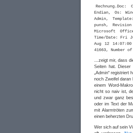
Rechnung.Doc: 
Endian, Os: Win
Admin, Templat
punsh, Revisio
Microsoft Offi
Time/Date: Fri J
Aug 12 14:07:00
41663, Number of
…zeigt mir, dass di
Seiten hat. Diese
„Admin“ registriert 
noch Zweifel daran 
einem Word-Makro u
nicht so naiv ist, 
und zwar ganz bes
oder im Text der Ma
mit Alarmtröten zu
einen beherzten Dru
Wer sich auf sein V