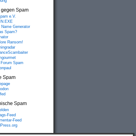
bung
s gegen Spam
spam e.V.
IN.EXE
 Name Generator
das Spam?
nator
ore Ransom!
hingradar
nceScambaiter
mgourmet
 Forum Spam
fonpaul
e Spam
epage
odon
lfed
nische Spam
lden
rags-Feed
entar-Feed
Press.org