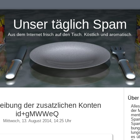
Unser täglich Spam
Aus dem Internet frisch auf den Tisch. Köstlich und aromatisch.
Über
eibung der zusatzlichen Konten
Alle
der 
id+gMWWeQ
men­t
Spam
Mittwoch, 13. August 2014, 14:25 Uhr
Spam
bung
lungs
es ü