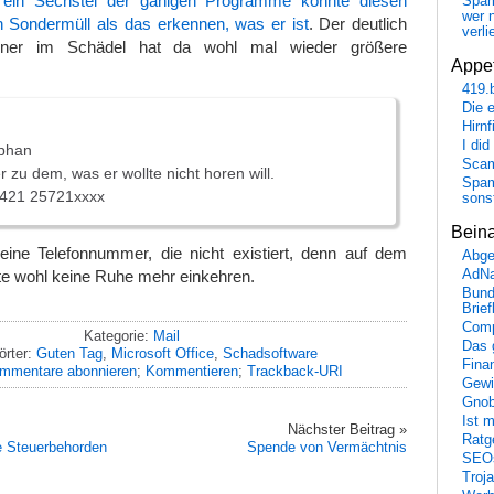
 ein Sechstel der gänigen Programme konnte diesen
Spa
wer n
en Sondermüll als das erkennen, was er ist
. Der deutlich
verli
nner im Schädel hat da wohl mal wieder größere
Appet
419.
Die 
Hirn
I did
ephan
Scam
 zu dem, was er wollte nicht horen will.
Spam
) 421 25721xxxx
sons
Bein
 eine Telefonnummer, die nicht existiert, denn auf dem
Abge
te wohl keine Ruhe mehr einkehren.
AdN
Bund
Brie
Comp
Kategorie:
Mail
Das 
örter:
Guten Tag
,
Microsoft Office
,
Schadsoftware
Fina
mmentare abonnieren
;
Kommentieren
;
Trackback-URI
Gewi
Gnob
Ist 
Nächster Beitrag »
Ratge
ie Steuerbehorden
Spende von Vermächtnis
SEO
Troj