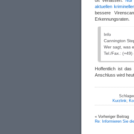
oft verlassen.
Nur
aktuellen kriminell
bessere Virensca
Erkennungsraten.
Info
Cannington St
Wer sagt, was er
Tel./Fax.: (+49
Hoffentlich ist das
Anschluss wird heu
Schlagw
Kurzlink
;
Ko
« Vorheriger Beitrag
Re: Informieren Sie d