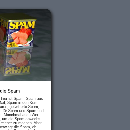
 die Spam
s hier ist Spam. Spam aus
Mail, Spam in den Kom­
aren, ge­twit­ter­te Spam,
 für Spam und Spam und
. Manch­mal auch Wer­
, um die Spam ab­wechs­
­reich­er zu mach­en. Aber
ber­wiegt die Spam, ob