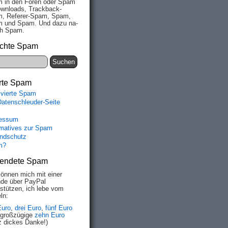
 in den Fo­ren oder Spam
wn­loads, Track­back-
, Re­fe­rer-Spam, Spam,
 und Spam. Und da­zu na­
ich Spam.
chte Spam
rte Spam
ivierte Spam
Datenschleuder-Seite
essum
rmatives zur Spam
ndschutz
m?
endete Spam
können mich mit einer
de über PayPal
rstützen, ich lebe vom
ln:
Euro
,
drei Euro
,
fünf Euro
 großzügige
zehn Euro
z dickes Danke!)