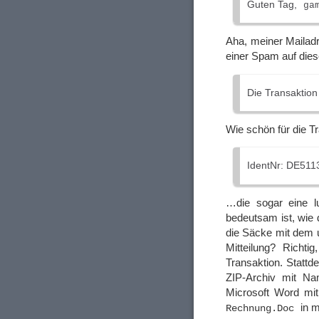
Guten Tag,
ga
Aha, meiner Mailad
einer Spam auf die
Die Transaktion
Wie schön für die 
IdentNr: DE511
…die sogar eine lu
bedeutsam ist, wie
die Säcke mit dem u
Mitteilung? Richti
Transaktion. Stattd
ZIP-Archiv mit 
Microsoft Word m
in 
Rechnung.Doc