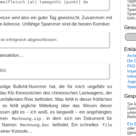
Spam
mmelfleisch (at) tamagothi (punkt) de
in Do
Spam
Spam
resse wird also ein guter Tag gewünscht. Zusammen mit
tür­l
se Adresse. Unfähige Spammer sind die besten Komiker.
Gesu
 ist erfolgreich abgeschlossen.
Erklä
Transaktion…
Arch
Die 
FAQ
355
Impr
Info
Juge
stige Bullshit-Nummer hat, die für mich ungefähr so
Spa
 das Kfz-Kennzeichen des chinesischen Lastwagens, der
Gesp
mfallenden Reis befördert. Was fehlt in dieser fröhlichen
Sie 
g, es fehlt jegliche Mitteilung über das Wesen dieser
Spen
essen gibt es – ich weiß, es langweilt – ein angehängtes
unte
Bette
Namen
, in dem sich ein Dokument für
Rechnung.zip
it Namen
befindet. Ein schnelles
Ein 
Rechnung.Doc
file
oder
meiner Konsole…
(gan