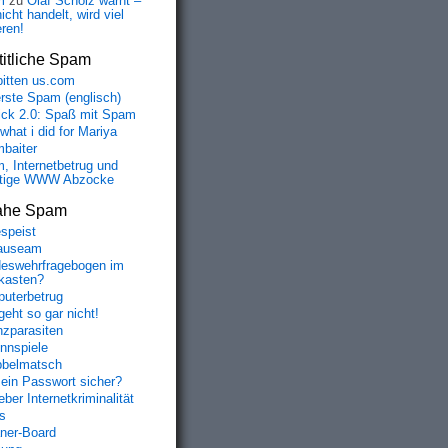
m
zu
Olaf Scholz warnt –
icht handelt, wird viel
eren!
itliche Spam
bitten us.com
erste Spam (englisch)
fick 2.0: Spaß mit Spam
 what i did for Mariya
baiter
, Internetbetrug und
tige WWW Abzocke
ahe Spam
speist
auseam
eswehrfragebogen im
fkasten?
uterbetrug
geht so gar nicht!
nzparasiten
nnspiele
belmatsch
mein Passwort sicher?
ber Internetkriminalität
s
aner-Board