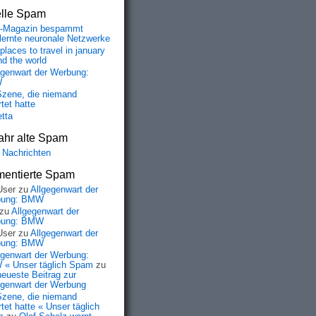
elle Spam
-Magazin bespammt
lernte neuronale Netzwerke
places to travel in january
nd the world
egenwart der Werbung:
W
Szene, die niemand
tet hatte
etta
ahr alte Spam
 Nachrichten
entierte Spam
User
zu
Allgegenwart der
bung: BMW
zu
Allgegenwart der
bung: BMW
User
zu
Allgegenwart der
bung: BMW
egenwart der Werbung:
« Unser täglich Spam
zu
neueste Beitrag zur
egenwart der Werbung
Szene, die niemand
tet hatte « Unser täglich