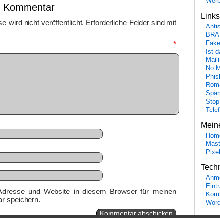
Wer
en Kommentar
Link
 wird nicht veröffentlicht.
Erforderliche Felder sind mit
Anti
BRA
mmentar
*
Fake
Ist 
Maili
No M
Phis
Roma
Spa
Stop
Tele
Mein
Hom
Mast
Pixe
Tech
Anme
Eint
Adresse und Website in diesem Browser für meinen
Komm
r speichern.
Word