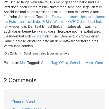
Weil ich so lange kein Makrovirus mehr gesehen habe und sie
jetzt doch noch einmal zurückzukommen scheinen, lege ich zum
Abschluss mal einen fröhlichen Link auf einen mittlerweile fast
fünfzehn Jahre alten Text,
den Felix von Leitner – besser bekannt
als Fefe – anlässlich des E-Mail-Wurms ILOVEYOU verfasst hat
.
Ich wiederhole: Der Text ist fast fünfzehn Jahre alt – was man
auch daran bemerken kann, dass Netscape noch erwähnt wird.
Geändert hat sich
seitdem
nicht viel. Den herzlich formulierten
Dank für diese Zustände bitte an den Softwarehersteller ihres
Vertrauens senden…
¹Die Zahlen im Dateinamen sind jedesmal anders.
Posted in:
Mail
Tagged:
Guten Tag
,
Office
,
Schadsoftware
,
Word
2 Comments
Thomas Arend
21. Juni 2014 at 15:04