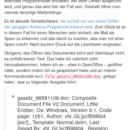
ebenfalls Programmcode enthalten, der beim Öffnen ausgeführt
wird, und genau das wird hier der Fall sein. Deshalb öffnet man
niemals derartige Mailanhänge.
Es ist aktuelle Schadsoftware,
die zurzeit nur von einem Drittel
der gängigen Antivirus-Programme erkannt wird
. Zum Glück ist es
in diesem Fall für einen Menschen sehr einfach, die Mail als
Spam zu erkennen und das damit zu machen, was man mit einer
Spam macht: Nach kurzem Druck auf die Löschtaste vergessen.
Übrigens, das Öffnen des Dokumentes lohnt sich überhaupt nicht,
es enthält keinen Text. Das habe ich
natürlich
nicht
herausbekommen, indem ich es – etwa in OpenOffice – geöffnet
hätte, sondern indem ich es gespeichert habe und an meiner
Kommandozeile kurz
getippt
file gasetz_98581108.doc
habe¹, was zu folgender Ausgabe führt:
gasetz_98581108.doc: Composite
Document File V2 Document, Little
Endian, Os: Windows, Version 6.1, Code
page: 1251, Author: xN:.GL]ycfB9Md4
[
sic!
],, Template: Normal.dotm, Last
Saved By: xN:.GL]ycfB9Md4,, Revision