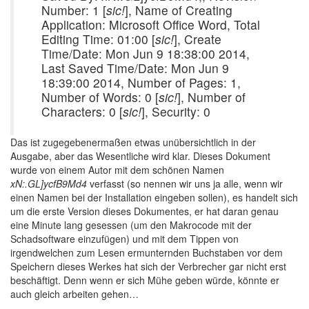
Number: 1 [
sic!
], Name of Creating
Application: Microsoft Office Word, Total
Editing Time: 01:00 [
sic!
], Create
Time/Date: Mon Jun 9 18:38:00 2014,
Last Saved Time/Date: Mon Jun 9
18:39:00 2014, Number of Pages: 1,
Number of Words: 0 [
sic!
], Number of
Characters: 0 [
sic!
], Security: 0
Das ist zugegebenermaßen etwas unübersichtlich in der
Ausgabe, aber das Wesentliche wird klar. Dieses Dokument
wurde von einem Autor mit dem schönen Namen
xN:.GL]ycfB9Md4
verfasst (so nennen wir uns ja alle, wenn wir
einen Namen bei der Installation eingeben sollen), es handelt sich
um die erste Version dieses Dokumentes, er hat daran genau
eine Minute lang gesessen (um den Makrocode mit der
Schadsoftware einzufügen) und mit dem Tippen von
irgendwelchen zum Lesen ermunternden Buchstaben vor dem
Speichern dieses Werkes hat sich der Verbrecher gar nicht erst
beschäftigt. Denn wenn er sich Mühe geben würde, könnte er
auch gleich arbeiten gehen…