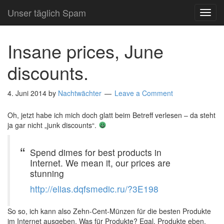
Unser täglich Spam
TOG
NAVI
Insane prices, June
discounts.
4. Juni 2014
by
Nachtwächter
Leave a Comment
Oh, jetzt habe ich mich doch glatt beim Betreff verlesen – da steht
ja gar nicht „junk discounts“.
Spend dimes for best products in
Internet. We mean it, our prices are
stunning
http://elias.dqfsmedic.ru/?3E198
So so, ich kann also Zehn-Cent-Münzen für die besten Produkte
im Internet ausgeben. Was für Produkte? Egal. Produkte eben.