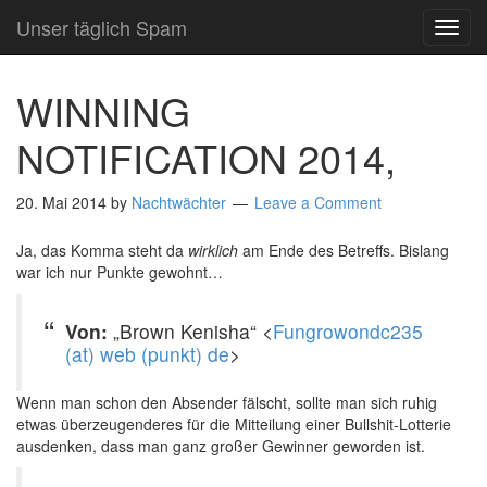
Unser täglich Spam
TOG
NAVI
WINNING
NOTIFICATION 2014,
20. Mai 2014
by
Nachtwächter
Leave a Comment
Ja, das Komma steht da
wirklich
am Ende des Betreffs. Bislang
war ich nur Punkte gewohnt…
Von:
„Brown Kenisha“ <
Fungrowondc235
(at) web (punkt) de
>
Wenn man schon den Absender fälscht, sollte man sich ruhig
etwas überzeugenderes für die Mitteilung einer Bullshit-Lotterie
ausdenken, dass man ganz großer Gewinner geworden ist.