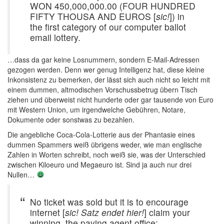
WON 450,000,000.00 (FOUR HUNDRED
FIFTY THOUSA AND EUROS [
sic!
]) in
the first category of our computer ballot
email lottery.
…dass da gar keine Losnummern, sondern E-Mail-Adressen
gezogen werden. Denn wer genug Intelligenz hat, diese kleine
Inkonsistenz zu bemerken, der lässt sich auch nicht so leicht mit
einem dummen, altmodischen Vorschussbetrug übern Tisch
ziehen und überweist nicht hunderte oder gar tausende von Euro
mit Western Union, um irgendwelche Gebühren, Notare,
Dokumente oder sonstwas zu bezahlen.
Die angebliche Coca-Cola-Lotterie aus der Phantasie eines
dummen Spammers weiß übrigens weder, wie man englische
Zahlen in Worten schreibt, noch weiß sie, was der Unterschied
zwischen Kiloeuro und Megaeuro ist. Sind ja auch nur drei
Nullen…
No ticket was sold but it is to encourage
internet [
sic! Satz endet hier!
] claim your
winning, the paying agent office: