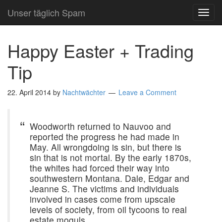
Unser täglich Spam
TOG
NAVI
Happy Easter + Trading
Tip
22. April 2014
by
Nachtwächter
Leave a Comment
Woodworth returned to Nauvoo and
reported the progress he had made in
May. All wrongdoing is sin, but there is
sin that is not mortal. By the early 1870s,
the whites had forced their way into
southwestern Montana. Dale, Edgar and
Jeanne S. The victims and individuals
involved in cases come from upscale
levels of society, from oil tycoons to real
estate moguls.