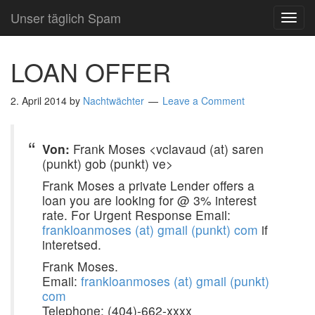
Unser täglich Spam
TOG
NAVI
LOAN OFFER
2. April 2014
by
Nachtwächter
Leave a Comment
Von:
Frank Moses <vclavaud (at) saren
(punkt) gob (punkt) ve>
Frank Moses a private Lender offers a
loan you are looking for @ 3% interest
rate. For Urgent Response Email:
frankloanmoses (at) gmail (punkt) com
if
interetsed.
Frank Moses.
Email:
frankloanmoses (at) gmail (punkt)
com
Telephone: (404)-662-xxxx