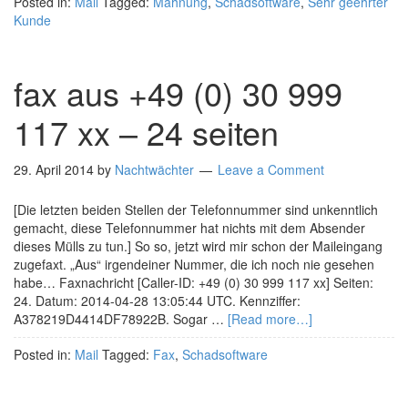
Posted in:
Mail
Tagged:
Mahnung
,
Schadsoftware
,
Sehr geehrter
Kunde
fax aus +49 (0) 30 999
117 xx – 24 seiten
29. April 2014
by
Nachtwächter
Leave a Comment
[Die letzten beiden Stellen der Telefonnummer sind unkenntlich
gemacht, diese Telefonnummer hat nichts mit dem Absender
dieses Mülls zu tun.] So so, jetzt wird mir schon der Maileingang
zugefaxt. „Aus“ irgendeiner Nummer, die ich noch nie gesehen
habe… Faxnachricht [Caller-ID: +49 (0) 30 999 117 xx] Seiten:
24. Datum: 2014-04-28 13:05:44 UTC. Kennziffer:
A378219D4414DF78922B. Sogar …
[Read more…]
Posted in:
Mail
Tagged:
Fax
,
Schadsoftware