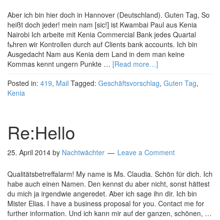
Aber ich bin hier doch in Hannover (Deutschland). Guten Tag, So
heißt doch jeder! mein nam [sic!] ist Kwambai Paul aus Kenia
Nairobi Ich arbeite mit Kenia Commercial Bank jedes Quartal
fьhren wir Kontrollen durch auf Clients bank accounts. Ich bin
Ausgedacht Nam aus Kenia dem Land in dem man keine
Kommas kennt ungern Punkte …
[Read more…]
Posted in:
419
,
Mail
Tagged:
Geschäftsvorschlag
,
Guten Tag
,
Kenia
Re:Hello
25. April 2014
by
Nachtwächter
Leave a Comment
Qualitätsbetreffalarm! My name is Ms. Claudia. Schön für dich. Ich
habe auch einen Namen. Den kennst du aber nicht, sonst hättest
du mich ja irgendwie angeredet. Aber ich sage ihn dir. Ich bin
Mister Elias. I have a business proposal for you. Contact me for
further information. Und ich kann mir auf der ganzen, schönen, …