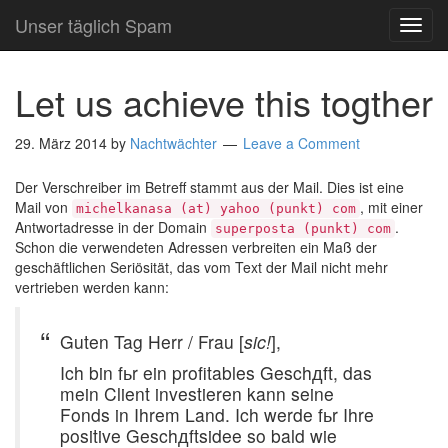
Unser täglich Spam
TOG
NAVI
Let us achieve this togther
29. März 2014
by
Nachtwächter
Leave a Comment
Der Verschreiber im Betreff stammt aus der Mail. Dies ist eine
Mail von
, mit einer
michelkanasa (at) yahoo (punkt) com
Antwortadresse in der Domain
.
superposta (punkt) com
Schon die verwendeten Adressen verbreiten ein Maß der
geschäftlichen Seriösität, das vom Text der Mail nicht mehr
vertrieben werden kann:
Guten Tag Herr / Frau [
sic!
],
Ich bin fьr ein profitables Geschдft, das
mein Client investieren kann seine
Fonds in Ihrem Land. Ich werde fьr Ihre
positive Geschдftsidee so bald wie