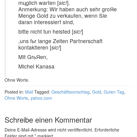
mцglich warten [
sic!
].
Anmerkung: Wir haben auch sehr groЯe
Menge Gold zu verkaufen, wenn Sie
daran interessiert sind,
bitte nicht tun heisted [
sic!
]
,uns fьr lange Zeiten Partnerschaft
kontaktieren [
sic!
]
Mit GrьЯen,
Michel Kanasa
Ohne Worte.
Posted in:
Mail
Tagged:
Geschäftsvorschlag
,
Gold
,
Guten Tag
,
Ohne Worte
,
yahoo.com
Schreibe einen Kommentar
Deine E-Mail-Adresse wird nicht veröffentlicht.
Erforderliche
Felder sind mit
*
markiert