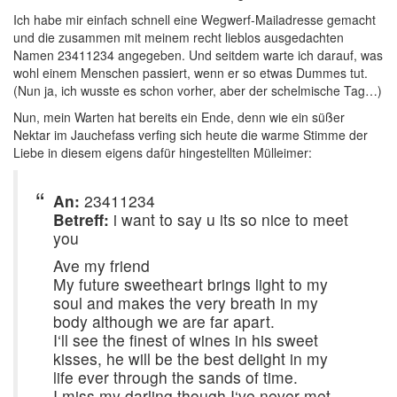
Ich habe mir einfach schnell eine Wegwerf-Mailadresse gemacht
und die zusammen mit meinem recht lieblos ausgedachten
Namen 23411234 angegeben. Und seitdem warte ich darauf, was
wohl einem Menschen passiert, wenn er so etwas Dummes tut.
(Nun ja, ich wusste es schon vorher, aber der schelmische Tag…)
Nun, mein Warten hat bereits ein Ende, denn wie ein süßer
Nektar im Jauchefass verfing sich heute die warme Stimme der
Liebe in diesem eigens dafür hingestellten Mülleimer:
An:
23411234
Betreff:
i want to say u its so nice to meet
you
Ave my friend
My future sweetheart brings light to my
soul and makes the very breath in my
body although we are far apart.
I‘ll see the finest of wines in his sweet
kisses, he will be the best delight in my
life ever through the sands of time.
I miss my darling though I‘ve never met