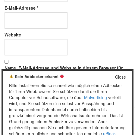
E-Mail-Adresse
*
Website
Name, E-Mail-Adresse und Website in diesem Browser für
meinen nächsten Kommentar speichern.
Kein Adblocker erkannt
Close
Bitte installieren Sie so schnell wie möglich einen Adblocker
für ihren Webbrowser! Sie schützen damit die Ihren
Computer vor Schadsoftware, die über
Malvertising
verteilt
wird, und Sie schützen sich selbst vor Ausspähung und
intransparentem Datenhandel durch halbseiden bis
grenzkriminell vorgehende Wirtschaftsunternehmen. Das ist
Grund genug, einen Adblocker zu verwenden. Aber
Copyright © 2026 Unser täglich Spam.
gleichzeitig machen Sie auch Ihre gesamte Interneterfahrung
Mobile
WordPress Theme by themehall.com
schöner, erfreulicher und schneller. Ich empfehle
uBlock