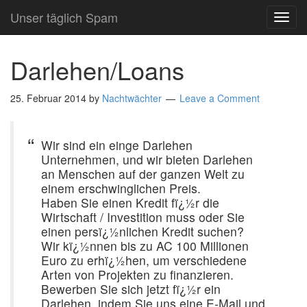
Unser täglich Spam
TOG
NAVI
Darlehen/Loans
25. Februar 2014
by
Nachtwächter
Leave a Comment
Wir sind ein einge Darlehen
Unternehmen, und wir bieten Darlehen
an Menschen auf der ganzen Welt zu
einem erschwinglichen Preis.
Haben Sie einen Kredit fï¿½r die
Wirtschaft / Investition muss oder Sie
einen persï¿½nlichen Kredit suchen?
Wir kï¿½nnen bis zu AC 100 Millionen
Euro zu erhï¿½hen, um verschiedene
Arten von Projekten zu finanzieren.
Bewerben Sie sich jetzt fï¿½r ein
Darlehen, indem Sie uns eine E-Mail und