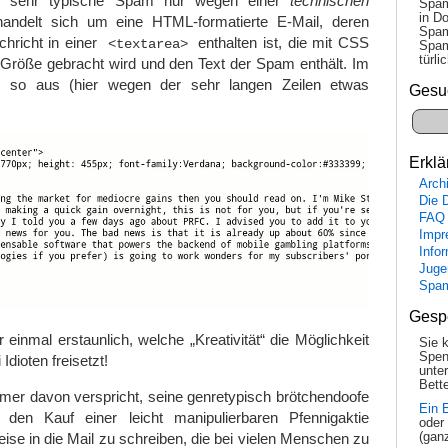
e sehr typische Spam nur wegen einer
technischen
Spam
in Do
handelt sich um eine HTML-formatierte E-Mail, deren
Spam
hricht in einer
enthalten ist, die mit CSS
<textarea>
Spam
tür­l
 Größe gebracht wird und den Text der Spam enthält. Im
as so aus (hier wegen der sehr langen Zeilen etwas
Gesu
Erklä
Arch
Die 
FAQ
Impr
Info
Juge
Spa
Gesp
 einmal erstaunlich, welche „Kreativität“ die Möglichkeit
Sie 
Spen
Idioten freisetzt!
unte
Bette
er davon verspricht, seine genretypisch brötchendoofe
Ein 
 den Kauf einer leicht manipulierbaren Pfennigaktie
oder
eise in die Mail zu schreiben, die bei vielen Menschen zu
(gan