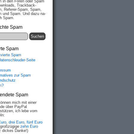
 in den Fo­ren oder Spam
wn­loads, Track­back-
, Re­fe­rer-Spam, Spam,
 und Spam. Und da­zu na­
ich Spam.
chte Spam
rte Spam
ivierte Spam
Datenschleuder-Seite
essum
rmatives zur Spam
ndschutz
m?
endete Spam
können mich mit einer
de über PayPal
rstützen, ich lebe vom
ln:
Euro
,
drei Euro
,
fünf Euro
 großzügige
zehn Euro
z dickes Danke!)