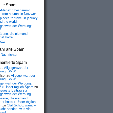
elle Spam
-Magazin bespammt
lernte neuronale Netzwerke
places to travel in january
nd the world
egenwart der Werbung:
W
Szene, die niemand
tet hatte
etta
ahr alte Spam
 Nachrichten
entierte Spam
zu
Allgegenwart der
bung: BMW
User
zu
Allgegenwart der
bung: BMW
egenwart der Werbung:
« Unser täglich Spam
zu
neueste Beitrag zur
egenwart der Werbung
Szene, die niemand
tet hatte « Unser täglich
m
zu
Olaf Scholz warnt –
icht handelt, wird viel
eren!