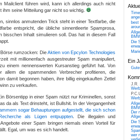
m Mailclient führen wird, kann ich allerdings auch nicht
Aktu
t ihm seine Mitteilung gar nicht so wichtig.
Time
ange
n, sinnlos anmutenden Trick steht in einer Textfarbe, die
best 
arou
dfarbe entspricht, die übliche sinnentleerte Spamprosa,
Allg
in bisschen Inhalt simulieren soll. Das hat in diesem Fall
BM
appt.
Die 
erwar
Mari
er Börse rumzocken: Die
Aktien von Epcylon Technologies
eit mit millionenfach ausgestreuter Spam manipuliert,
Ein J
zu einem nennenswerten Kursanstieg geführt hat. Von
Gute
 allem die spammenden Verbrecher profitieren, die
Komm
hon damit begonnen haben, ihre billig eingekauften Zettel
J.R.
winn zu verkaufen.
Wer
P.C.
in Börsentipp in einer Spam nützt nur Kriminellen, sonst
Wer
s da als Text drinsteht, ist Bullshit. In der Vergangenheit
Allg
BMW 
mmern sogar Behauptungen aufgestellt, die sich schon
Der 
 Recherche als Lügen entpuppten
. Die illegalen und
Allg
Die 
Angebote einer Spam bringen niemals einen Vorteil für
erwar
fällt. Egal, um was es sich handelt.
Spa
wer n
verli