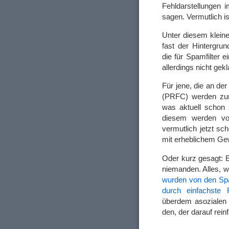
Fehldarstellungen i
sagen. Vermutlich is
Unter diesem kleine
fast der Hintergrun
die für Spamfilter e
allerdings nicht gekl
Für jene, die an d
(PRFC) werden zurz
was aktuell schon 
diesem werden vor
vermutlich jetzt sc
mit erheblichem Ge
Oder kurz gesagt: E
niemanden. Alles, wa
wurden von den Spa
durch einfachste
überdem asozialen 
den, der darauf rein