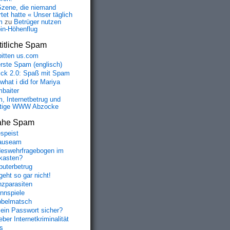
Szene, die niemand
tet hatte « Unser täglich
m
zu
Betrüger nutzen
oin-Höhenflug
itliche Spam
bitten us.com
erste Spam (englisch)
fick 2.0: Spaß mit Spam
 what i did for Mariya
baiter
, Internetbetrug und
tige WWW Abzocke
ahe Spam
speist
auseam
eswehrfragebogen im
fkasten?
uterbetrug
geht so gar nicht!
nzparasiten
nnspiele
belmatsch
mein Passwort sicher?
ber Internetkriminalität
s