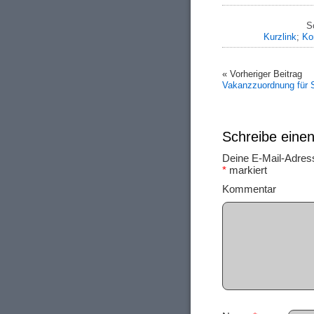
S
Kurzlink
;
Ko
« Vorheriger Beitrag
Vakanzzuordnung für 
Schreibe ein
Deine E-Mail-Adresse
*
markiert
Ko