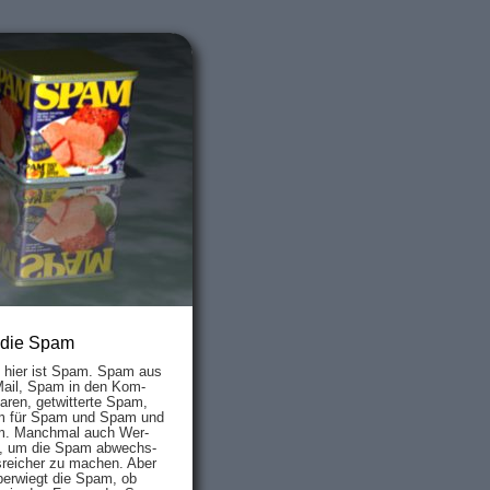
 die Spam
s hier ist Spam. Spam aus
Mail, Spam in den Kom­
aren, ge­twit­ter­te Spam,
 für Spam und Spam und
. Manch­mal auch Wer­
, um die Spam ab­wechs­
­reich­er zu mach­en. Aber
ber­wiegt die Spam, ob