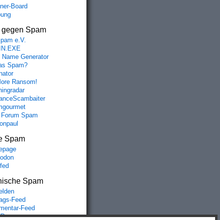
aner-Board
bung
s gegen Spam
spam e.V.
IN.EXE
 Name Generator
das Spam?
nator
ore Ransom!
hingradar
nceScambaiter
mgourmet
 Forum Spam
fonpaul
e Spam
epage
odon
lfed
nische Spam
lden
rags-Feed
entar-Feed
Press.org