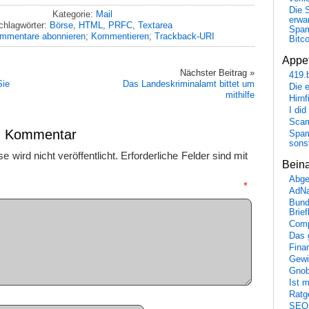
Die 
Kategorie:
Mail
erwar
chlagwörter:
Börse
,
HTML
,
PRFC
,
Textarea
Spa
mmentare abonnieren
;
Kommentieren
;
Trackback-URI
Bitc
Appet
Nächster Beitrag »
419.
Sie
Das Landeskriminalamt bittet um
Die 
mithilfe
Hirn
I did
Scam
en Kommentar
Spam
sons
 wird nicht veröffentlicht.
Erforderliche Felder sind mit
Bein
Abge
mmentar
*
AdN
Bund
Brie
Comp
Das 
Fina
Gewi
Gnob
Ist 
Ratge
SEO