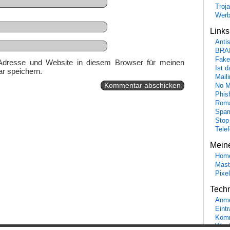
Troj
Wer
Link
Anti
BRA
Fake
Adresse und Website in diesem Browser für meinen
Ist 
r speichern.
Maili
No M
Phis
Roma
Spa
Stop
Tele
Mein
Hom
Mast
Pixe
Tech
Anme
Eint
Komm
Word