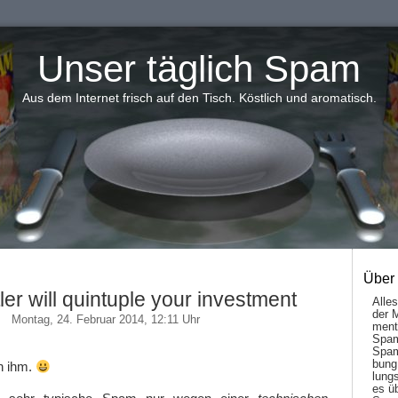
Unser täglich Spam
Aus dem Internet frisch auf den Tisch. Köstlich und aromatisch.
Über
ler will quintuple your investment
Alle
der 
Montag, 24. Februar 2014, 12:11 Uhr
men­t
Spam
Spam
bung
on ihm.
lungs
es ü