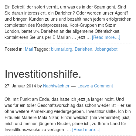
Ein Betreff, der sofort verrät, um was es in der Spam geht. Sind
Sie daran interessiert, ein Darlehen? Oder werden unser Agent?
und bringen Kunden zu uns und bezahlt nach jedem erfolgreichen
complettion des Kreditprozesses, Kopf-Gruppen mit Sitz in
London, bietet 3% Darlehen an die allgemeine Öffentlichkeit,
kontaktieren Sie uns per E-Mail an … jetzt …
[Read more…]
Posted in:
Mail
Tagged:
blumail.org
,
Darlehen
,
Jobangebot
Investitionshilfe.
27. Januar 2014
by
Nachtwächter
Leave a Comment
Oh, mit Punkt am Ende, das hatte ich jetzt ja länger nicht. Und
was für ein toller Geschäftsvorschlag das schon wieder ist – er sei
ohne weitere Anmerkung wiedergegeben. Investitionshilfe. Ich bin
Fräulein Marielle Mala Nizar, Einzel weiblich (nie verheiratet) [sic!]
mich und meinen jüngeren Bruder, plane ich, zu Ihrem Land für
Investitionszwecke zu verlagern …
[Read more…]