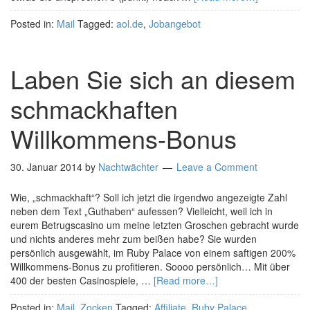
Posted in:
Mail
Tagged:
aol.de
,
Jobangebot
Laben Sie sich an diesem
schmackhaften
Willkommens-Bonus
30. Januar 2014
by
Nachtwächter
Leave a Comment
Wie, „schmackhaft“? Soll ich jetzt die irgendwo angezeigte Zahl
neben dem Text „Guthaben“ aufessen? Vielleicht, weil ich in
eurem Betrugscasino um meine letzten Groschen gebracht wurde
und nichts anderes mehr zum beißen habe? Sie wurden
persönlich ausgewählt, im Ruby Palace von einem saftigen 200%
Willkommens-Bonus zu profitieren. Soooo persönlich… Mit über
400 der besten Casinospiele, …
[Read more…]
Posted in:
Mail
,
Zocken
Tagged:
Affiliate
,
Ruby Palace