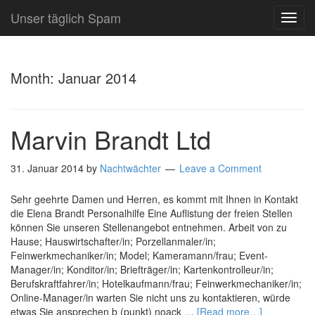
Unser täglich Spam
TOG
NAVI
Month:
Januar 2014
Marvin Brandt Ltd
31. Januar 2014
by
Nachtwächter
Leave a Comment
Sehr geehrte Damen und Herren, es kommt mit Ihnen in Kontakt
die Elena Brandt Personalhilfe Eine Auflistung der freien Stellen
können Sie unseren Stellenangebot entnehmen. Arbeit von zu
Hause; Hauswirtschafter/in; Porzellanmaler/in;
Feinwerkmechaniker/in; Model; Kameramann/frau; Event-
Manager/in; Konditor/in; Briefträger/in; Kartenkontrolleur/in;
Berufskraftfahrer/in; Hotelkaufmann/frau; Feinwerkmechaniker/in;
Online-Manager/in warten Sie nicht uns zu kontaktieren, würde
etwas Sie ansprechen b (punkt) noack …
[Read more…]