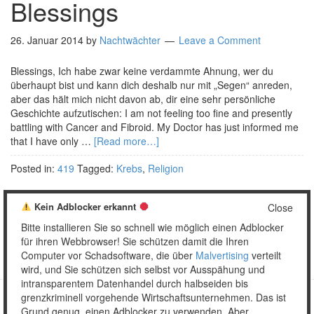
Blessings
26. Januar 2014
by
Nachtwächter
Leave a Comment
Blessings, Ich habe zwar keine verdammte Ahnung, wer du
überhaupt bist und kann dich deshalb nur mit „Segen“ anreden,
aber das hält mich nicht davon ab, dir eine sehr persönliche
Geschichte aufzutischen: I am not feeling too fine and presently
battling with Cancer and Fibroid. My Doctor has just informed me
that I have only …
[Read more…]
Posted in:
419
Tagged:
Krebs
,
Religion
Kein Adblocker erkannt
Close
Bitte installieren Sie so schnell wie möglich einen Adblocker
1
2
…
4
Weiter »
für ihren Webbrowser! Sie schützen damit die Ihren
Computer vor Schadsoftware, die über
Malvertising
verteilt
wird, und Sie schützen sich selbst vor Ausspähung und
intransparentem Datenhandel durch halbseiden bis
grenzkriminell vorgehende Wirtschaftsunternehmen. Das ist
Grund genug, einen Adblocker zu verwenden. Aber