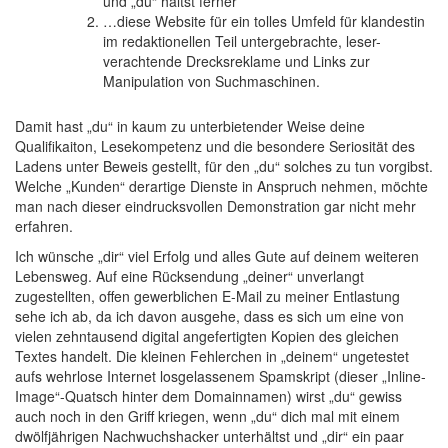
und „du“ hältst ferner
…diese Website für ein tolles Umfeld für klandestin
im redaktionellen Teil untergebrachte, leser-
verachtende Drecksreklame und Links zur
Manipulation von Suchmaschinen.
Damit hast „du“ in kaum zu unterbietender Weise deine
Qualifikaiton, Lesekompetenz und die besondere Seriosität des
Ladens unter Beweis gestellt, für den „du“ solches zu tun vorgibst.
Welche „Kunden“ derartige Dienste in Anspruch nehmen, möchte
man nach dieser eindrucksvollen Demonstration gar nicht mehr
erfahren.
Ich wünsche „dir“ viel Erfolg und alles Gute auf deinem weiteren
Lebensweg. Auf eine Rücksendung „deiner“ unverlangt
zugestellten, offen gewerblichen E-Mail zu meiner Entlastung
sehe ich ab, da ich davon ausgehe, dass es sich um eine von
vielen zehntausend digital angefertigten Kopien des gleichen
Textes handelt. Die kleinen Fehlerchen in „deinem“ ungetestet
aufs wehrlose Internet losgelassenem Spamskript (dieser „Inline-
Image“-Quatsch hinter dem Domainnamen) wirst „du“ gewiss
auch noch in den Griff kriegen, wenn „du“ dich mal mit einem
dwölfjährigen Nachwuchshacker unterhältst und „dir“ ein paar