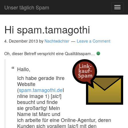
Unser täglich Spam
TOG
NAVI
Hi spam.tamagothi
4. Dezember 2013
by
Nachtwächter
Leave a Comment
Oh, dieser Betreff verspricht eine Qualitätsspam…
Hallo,
Ich habe gerade Ihre
Website
(
spam.tamagothi.de
I
nline image 1) [
sic!
]
besucht und finde
sie großartig! Mein
Name ist Marc und
ich arbeite für eine Online-Agentur, deren
Kunden sich vorallem [
sic!
] mit den