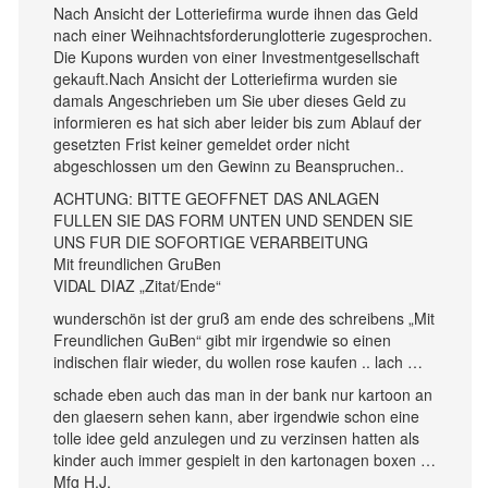
Nach Ansicht der Lotteriefirma wurde ihnen das Geld
nach einer Weihnachtsforderunglotterie zugesprochen.
Die Kupons wurden von einer Investmentgesellschaft
gekauft.Nach Ansicht der Lotteriefirma wurden sie
damals Angeschrieben um Sie uber dieses Geld zu
informieren es hat sich aber leider bis zum Ablauf der
gesetzten Frist keiner gemeldet order nicht
abgeschlossen um den Gewinn zu Beanspruchen..
ACHTUNG: BITTE GEOFFNET DAS ANLAGEN
FULLEN SIE DAS FORM UNTEN UND SENDEN SIE
UNS FUR DIE SOFORTIGE VERARBEITUNG
Mit freundlichen GruBen
VIDAL DIAZ „Zitat/Ende“
wunderschön ist der gruß am ende des schreibens „Mit
Freundlichen GuBen“ gibt mir irgendwie so einen
indischen flair wieder, du wollen rose kaufen .. lach …
schade eben auch das man in der bank nur kartoon an
den glaesern sehen kann, aber irgendwie schon eine
tolle idee geld anzulegen und zu verzinsen hatten als
kinder auch immer gespielt in den kartonagen boxen …
Mfg H.J.