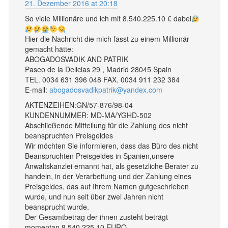
21. Dezember 2016 at 20:18
So viele Millionäre und ich mit 8.540.225.10 € dabei
Hier die Nachricht die mich fasst zu einem Millionär
gemacht hätte:
ABOGADOSVADIK AND PATRIK
Paseo de la Delicias 29 , Madrid 28045 Spain
TEL. 0034 631 396 048 FAX. 0034 911 232 384
E-mail:
abogadosvadikpatrik@yandex.com
AKTENZEIHEN:GN/57-876/98-04
KUNDENNUMMER: MD-MA/YGHD-502
Abschließende Mitteilung für die Zahlung des nicht
beanspruchten Preisgeldes
Wir möchten Sie informieren, dass das Büro des nicht
Beanspruchten Preisgeldes in Spanien,unsere
Anwaltskanzlei ernannt hat, als gesetzliche Berater zu
handeln, in der Verarbeitung und der Zahlung eines
Preisgeldes, das auf Ihrem Namen gutgeschrieben
wurde, und nun seit über zwei Jahren nicht
beansprucht wurde.
Der Gesamtbetrag der ihnen zusteht beträgt
momentan 8.540.225.10 EURO