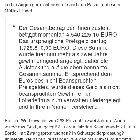
in den Augen gar nicht mehr die anderen Patzer in diesem
Mülltext findet.
Der Gesamtbetrag der Ihnen zusteht
betrдgt momentan 4.540.225,10 EURO
Das ursprьngliche Preisgeld bertug
1.725.810,00 EURO. Diese Summe
wurde fuer nun mehr als zwei Jahre
gewinnbringend angelegt, daher die
Aufstockung auf die oben bennante
Gesammtsumme. Entsprechend dem
Bьros des nicht Beanspruchten
Preisgeldes, wurde dieses Geld als nicht
beanspruchten Gewinn einer
Lotteriefirma zum verwalten niedergelegt
und in Ihrem Namen versichert.
Hui, ein Wertzuwachs von 263 Prozent in zwei Jahren. Worin
wurde das Geld „angelegt“? In organisierten Kokainhandel? In ein
Bordell mit Zwangsprostituierten? In Schutzgelderpressung?
Immerhin, sie haben verstanden, wie das mit Punkt und Komma